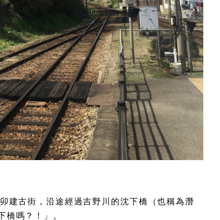
的卯建古街，沿途經過吉野川的沈下橋（也稱為潛
下橋嗎？！」。