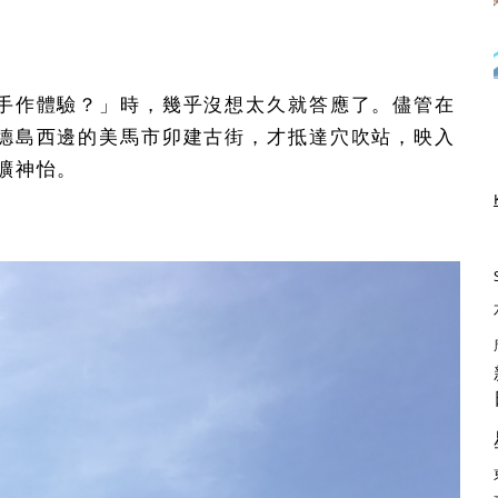
手作體驗？」時，幾乎沒想太久就答應了。儘管在
德島西邊的美馬市卯建古街，才抵達穴吹站，映入
曠神怡。