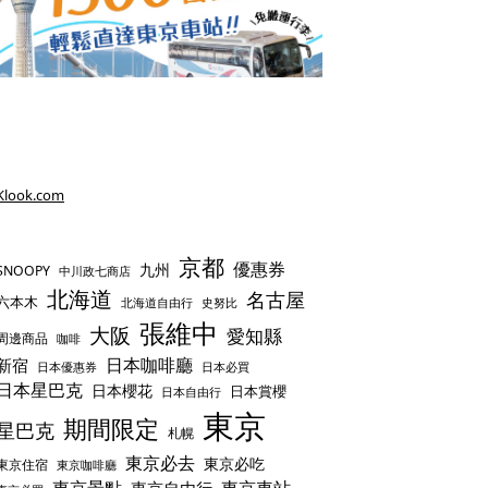
Klook.com
京都
優惠券
九州
SNOOPY
中川政七商店
北海道
名古屋
六本木
史努比
北海道自由行
張維中
大阪
愛知縣
周邊商品
咖啡
日本咖啡廳
新宿
日本優惠券
日本必買
日本星巴克
日本櫻花
日本賞櫻
日本自由行
東京
期間限定
星巴克
札幌
東京必去
東京必吃
東京住宿
東京咖啡廳