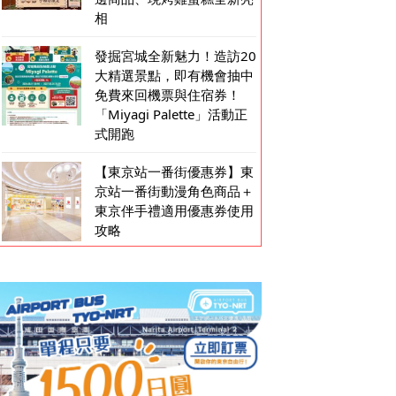
相
發掘宮城全新魅力！造訪20
大精選景點，即有機會抽中
免費來回機票與住宿券！
「Miyagi Palette」活動正
式開跑
【東京站一番街優惠券】東
京站一番街動漫角色商品＋
東京伴手禮適用優惠券使用
攻略