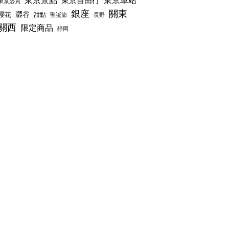
東京景點
東京車站
東京自由行
東京必買
銀座
關東
澀谷
櫻花
甜點
聖誕節
長野
關西
限定商品
靜岡