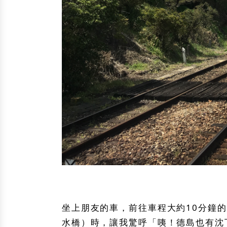
坐上朋友的車，前往車程大約10分鐘
水橋）時，讓我驚呼「咦！德島也有沈