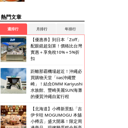
熱門文章
週排行
月排行
年排行
【優惠券】到日本「Zoff」
配眼鏡超划算！價格比台灣
實惠＋享免稅10%＋5%折
扣
距離那霸機場超近！沖繩必
買購物天堂「iias沖繩豐
崎」！結合DMM Kariyushi
水族館、豐崎美麗SUN海灘
的優質沖繩自駕行程
【北海道】小樽新景點「吉
伊卡哇 MOGUMOGU 本舖
小樽店」盛大開幕！限定周
邊商品、現烤雞蛋糕全新亮