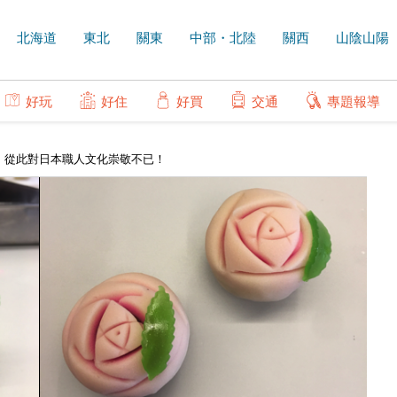
北海道
東北
關東
中部・北陸
關西
山陰山陽
好玩
好住
好買
交通
專題報導
，從此對日本職人文化崇敬不已！