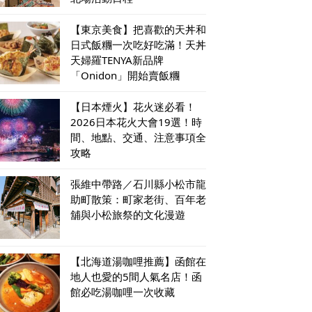
【東京美食】把喜歡的天丼和
日式飯糰一次吃好吃滿！天丼
天婦羅TENYA新品牌
「Onidon」開始賣飯糰
【日本煙火】花火迷必看！
2026日本花火大會19選！時
間、地點、交通、注意事項全
攻略
張維中帶路／石川縣小松市龍
助町散策：町家老街、百年老
舖與小松旅祭的文化漫遊
【北海道湯咖哩推薦】函館在
地人也愛的5間人氣名店！函
館必吃湯咖哩一次收藏