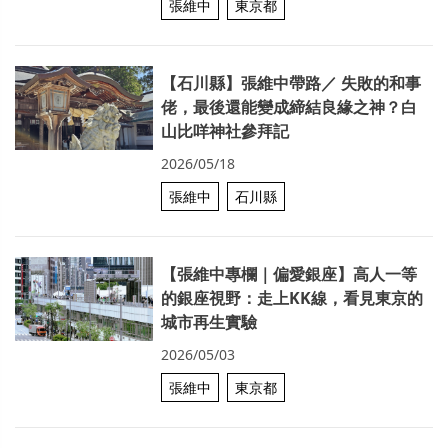
張維中
東京都
【石川縣】張維中帶路／ 失敗的和事
佬，最後還能變成締結良緣之神？白
山比咩神社參拜記
2026/05/18
張維中
石川縣
【張維中專欄｜偏愛銀座】高人一等
的銀座視野：走上KK線，看見東京的
城市再生實驗
2026/05/03
張維中
東京都