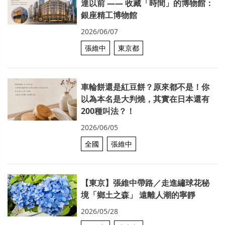
達以前 —— 收藏「時間」的博物館：
銀座精工博物館
2026/06/07
張維中
東京都
車輪餅還是紅豆餅？原來都不是！你
以為本名是大判燒，其實在日本還有
200種叫法？！
2026/06/05
全國
張維中
【東京】張維中帶路／走進繡球花秘
境「鄉土之森」 遠離人潮的寧靜
2026/05/28