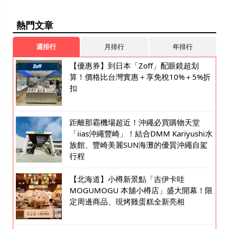
熱門文章
週排行
月排行
年排行
【優惠券】到日本「Zoff」配眼鏡超划
算！價格比台灣實惠＋享免稅10%＋5%折
扣
距離那霸機場超近！沖繩必買購物天堂
「iias沖繩豐崎」！結合DMM Kariyushi水
族館、豐崎美麗SUN海灘的優質沖繩自駕
行程
【北海道】小樽新景點「吉伊卡哇
MOGUMOGU 本舖小樽店」盛大開幕！限
定周邊商品、現烤雞蛋糕全新亮相