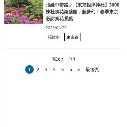
張維中帶路／【東京根津神社】3000
株杜鵑花海盛開，超夢幻！春季東京
必訪賞花景點
2026/04/20
張維中
東京都
頁次：1 /18
1
2
3
4
5
6
»
最後頁