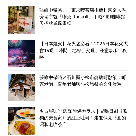
張維中帶路／【東京喫茶店推薦】東京大學
旁老字號「喫茶 Rouault」｜昭和風咖啡館
與招牌戚風蛋糕
【日本煙火】花火迷必看！2026日本花火大
會19選！時間、地點、交通、注意事項全攻
略
張維中帶路／石川縣小松市龍助町散策：町
家老街、百年老舖與小松旅祭的文化漫遊
名古屋咖啡廳 珈琲処カラス｜品嚐日劇《孤
獨的美食家》的紅豆吐司！走進伏見商圈的
昭和老喫茶店