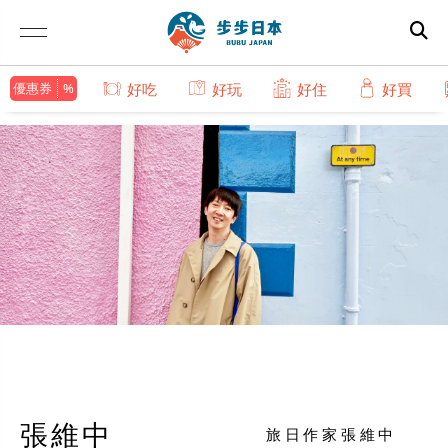
優惠券
好吃
好玩
好住
好買
張維中
旅日作家張維中