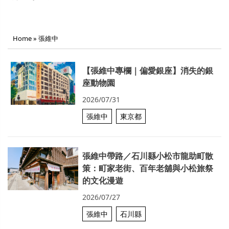
Home
»
張維中
【張維中專欄｜偏愛銀座】消失的銀
座動物園
2026/07/31
張維中
東京都
張維中帶路／石川縣小松市龍助町散
策：町家老街、百年老舖與小松旅祭
的文化漫遊
2026/07/27
張維中
石川縣