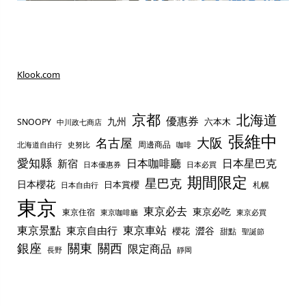
Klook.com
京都
北海道
優惠券
九州
六本木
SNOOPY
中川政七商店
張維中
名古屋
大阪
周邊商品
史努比
北海道自由行
咖啡
愛知縣
日本咖啡廳
日本星巴克
新宿
日本優惠券
日本必買
期間限定
星巴克
日本櫻花
日本賞櫻
札幌
日本自由行
東京
東京必去
東京必吃
東京住宿
東京咖啡廳
東京必買
東京景點
東京車站
東京自由行
澀谷
櫻花
甜點
聖誕節
銀座
關東
關西
限定商品
長野
靜岡