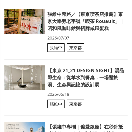
張維中帶路／【東京喫茶店推薦】東
京大學旁老字號「喫茶 Rouault」｜
昭和風咖啡館與招牌戚風蛋糕
2026/07/07
張維中
東京都
【東京 21_21 DESIGN SIGHT】湯品
即生命：從羊水到餐桌，一場關於
湯、生命與記憶的設計展
2026/06/18
張維中
東京都
【張維中專欄｜偏愛銀座】在秒針抵