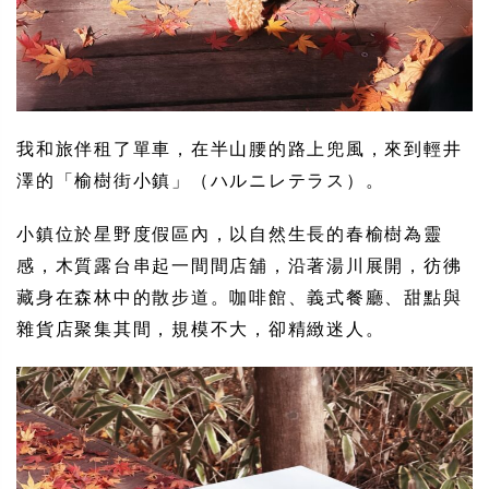
我和旅伴租了單車，在半山腰的路上兜風，來到輕井
澤的「榆樹街小鎮」（ハルニレテラス）。
小鎮位於星野度假區內，以自然生長的春榆樹為靈
感，木質露台串起一間間店舖，沿著湯川展開，彷彿
藏身在森林中的散步道。咖啡館、義式餐廳、甜點與
雜貨店聚集其間，規模不大，卻精緻迷人。