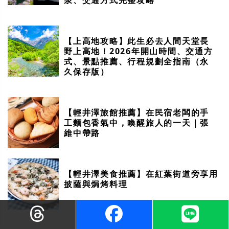
【上高地攻略】此生必去人間天堂長
野上高地！2026年開山時間、交通方
式、景點推薦、行程規劃全指南（永
久保存版）
【輕井澤旅館推薦】在民宿老闆的手
工麵包香氣中，喚醒旅人的一天｜張
維中帶路
【輕井澤美食推薦】在紅葉街道旁享用
披薩與焗烤料理