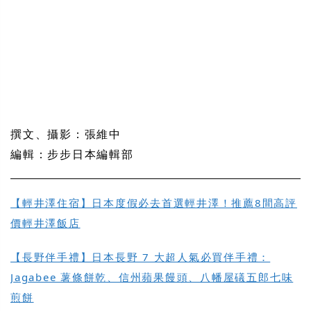
撰文、攝影：張維中
編輯：步步日本編輯部
【輕井澤住宿】日本度假必去首選輕井澤！推薦8間高評
價輕井澤飯店
【長野伴手禮】日本長野 7 大超人氣必買伴手禮：
Jagabee 薯條餅乾、信州蘋果饅頭、八幡屋礒五郎七味
煎餅