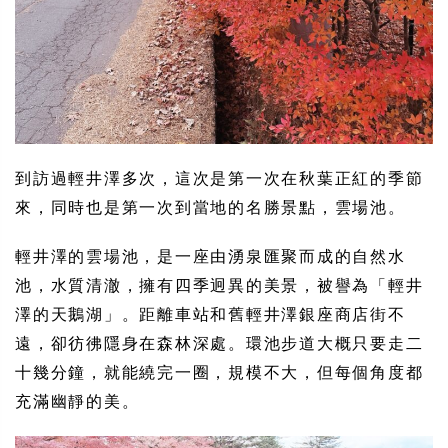
到訪過輕井澤多次，這次是第一次在秋葉正紅的季節
來，同時也是第一次到當地的名勝景點，雲場池。
輕井澤的雲場池，是一座由湧泉匯聚而成的自然水
池，水質清澈，擁有四季迥異的美景，被譽為「輕井
澤的天鵝湖」。距離車站和舊輕井澤銀座商店街不
遠，卻彷彿隱身在森林深處。環池步道大概只要走二
十幾分鐘，就能繞完一圈，規模不大，但每個角度都
充滿幽靜的美。