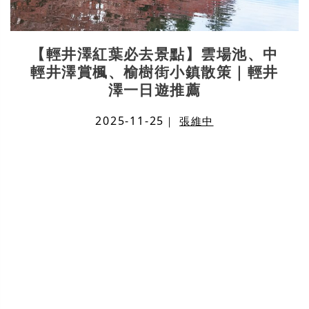
【輕井澤紅葉必去景點】雲場池、中
輕井澤賞楓、榆樹街小鎮散策｜輕井
澤一日遊推薦
2025-11-25
｜
張維中