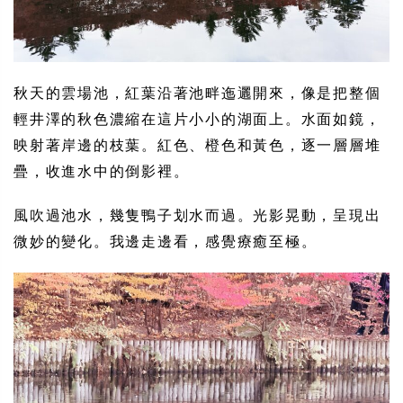
秋天的雲場池，紅葉沿著池畔迤邐開來，像是把整個
輕井澤的秋色濃縮在這片小小的湖面上。水面如鏡，
映射著岸邊的枝葉。紅色、橙色和黃色，逐一層層堆
疊，收進水中的倒影裡。
風吹過池水，幾隻鴨子划水而過。光影晃動，呈現出
微妙的變化。我邊走邊看，感覺療癒至極。