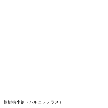
榆樹街小鎮（ハルニレテラス）