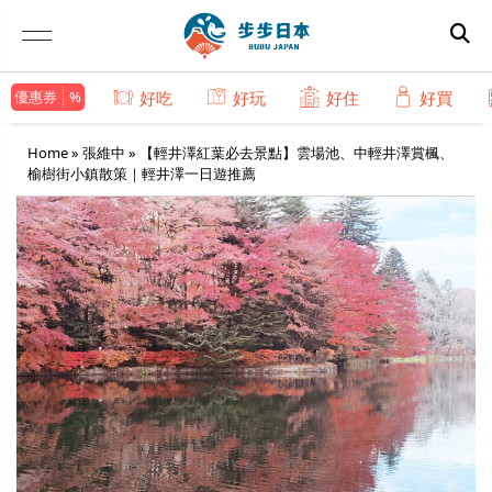
優惠券
好吃
好玩
好住
好買
Home
»
張維中
»
【輕井澤紅葉必去景點】雲場池、中輕井澤賞楓、
榆樹街小鎮散策｜輕井澤一日遊推薦