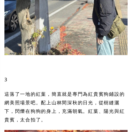
3
這落了一地的紅葉，簡直就是專門為紅貴賓狗鋪設的
網美照場景吧。配上山林間深秋的日光，從樹縫灑
下，閃爍在狗狗的身上，充滿朝氣。紅葉、陽光與紅
貴賓，太合拍了。