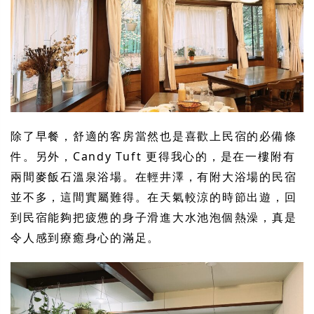
除了早餐，舒適的客房當然也是喜歡上民宿的必備條
件。另外，Candy Tuft 更得我心的，是在一樓附有
兩間麥飯石溫泉浴場。在輕井澤，有附大浴場的民宿
並不多，這間實屬難得。在天氣較涼的時節出遊，回
到民宿能夠把疲憊的身子滑進大水池泡個熱澡，真是
令人感到療癒身心的滿足。