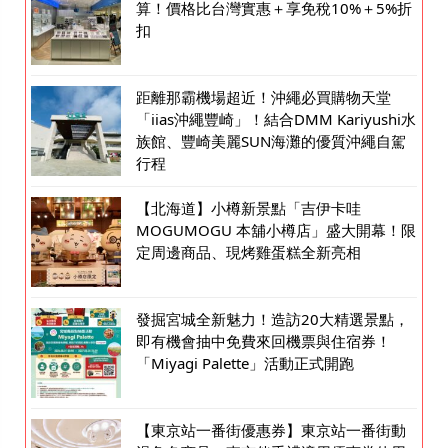
算！價格比台灣實惠＋享免稅10%＋5%折
扣
距離那霸機場超近！沖繩必買購物天堂
「iias沖繩豐崎」！結合DMM Kariyushi水
族館、豐崎美麗SUN海灘的優質沖繩自駕
行程
【北海道】小樽新景點「吉伊卡哇
MOGUMOGU 本舖小樽店」盛大開幕！限
定周邊商品、現烤雞蛋糕全新亮相
發掘宮城全新魅力！造訪20大精選景點，
即有機會抽中免費來回機票與住宿券！
「Miyagi Palette」活動正式開跑
【東京站一番街優惠券】東京站一番街動