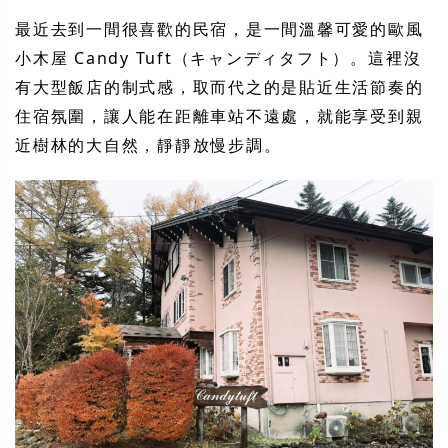
最近去到一間很喜歡的民宿，是一間溫馨可愛的歐風
小木屋 Candy Tuft（キャンディタフト）。這裡沒
有大型飯店的制式感，取而代之的是貼近生活節奏的
住宿氛圍，讓人能在距離車站不遠處，就能享受到親
近樹林的大自然，靜靜放慢步調。