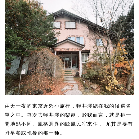
兩天一夜的東京近郊小旅行，輕井澤總在我的候選名
單之中。每次去輕井澤的樂趣，於我而言，就是挑一
間地點不同、風格迥異的歐風民宿來住， 尤其是要有
附早餐或晚餐的那一種。