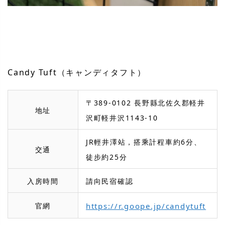
Candy Tuft（キャンディタフト）
〒389-0102 長野縣北佐久郡軽井
地址
沢町軽井沢1143-10
JR輕井澤站，搭乘計程車約6分、
交通
徒步約25分
入房時間
請向民宿確認
官網
https://r.goope.jp/candytuft