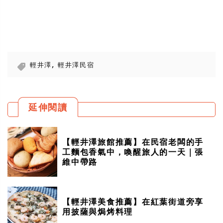
,
輕井澤
輕井澤民宿
延伸閱讀
【輕井澤旅館推薦】在民宿老闆的手
工麵包香氣中，喚醒旅人的一天｜張
維中帶路
【輕井澤美食推薦】在紅葉街道旁享
用披薩與焗烤料理