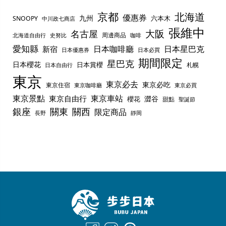
京都
北海道
優惠券
九州
六本木
SNOOPY
中川政七商店
張維中
名古屋
大阪
周邊商品
史努比
北海道自由行
咖啡
愛知縣
日本咖啡廳
日本星巴克
新宿
日本優惠券
日本必買
期間限定
星巴克
日本櫻花
日本賞櫻
札幌
日本自由行
東京
東京必去
東京必吃
東京住宿
東京咖啡廳
東京必買
東京景點
東京車站
東京自由行
澀谷
櫻花
甜點
聖誕節
銀座
關東
關西
限定商品
長野
靜岡