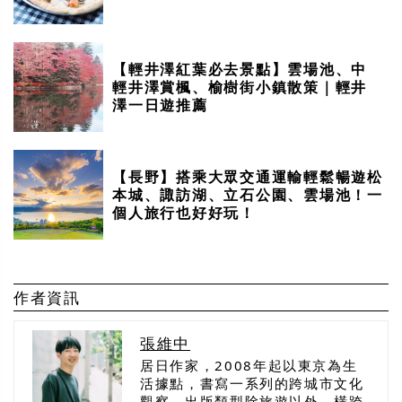
【輕井澤紅葉必去景點】雲場池、中
輕井澤賞楓、榆樹街小鎮散策｜輕井
澤一日遊推薦
【長野】搭乘大眾交通運輸輕鬆暢遊松
本城、諏訪湖、立石公園、雲場池！一
個人旅行也好好玩！
作者資訊
張維中
居日作家，2008年起以東京為生
活據點，書寫一系列的跨城市文化
觀察，出版類型除旅遊以外，橫跨