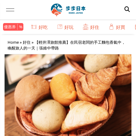
優惠券
好吃
好玩
好住
好買
Home
»
好住
»
【輕井澤旅館推薦】在民宿老闆的手工麵包香氣中，
喚醒旅人的一天｜張維中帶路