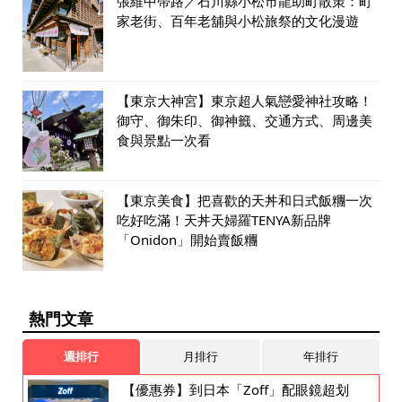
張維中帶路／石川縣小松市龍助町散策：町
家老街、百年老舖與小松旅祭的文化漫遊
【東京大神宮】東京超人氣戀愛神社攻略！
御守、御朱印、御神籤、交通方式、周邊美
食與景點一次看
【東京美食】把喜歡的天丼和日式飯糰一次
吃好吃滿！天丼天婦羅TENYA新品牌
「Onidon」開始賣飯糰
熱門文章
週排行
月排行
年排行
【優惠券】到日本「Zoff」配眼鏡超划