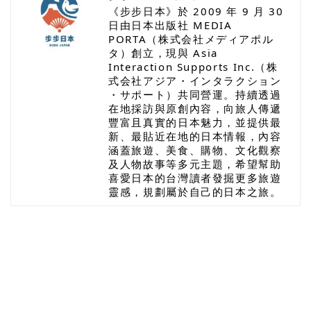
《步步日本》於 2009 年 9 月 30
日由日本出版社 MEDIA
PORTA（株式会社メディアポル
タ）創立，現與 Asia
Interaction Supports Inc.（株
式会社アジア・インタラクション
・サポート）共同營運。持續透過
在地採訪與原創內容，向旅人傳遞
豐富且真實的日本魅力，並提供最
新、最貼近在地的日本情報，內容
涵蓋旅遊、美食、購物、文化觀察
及人物故事等多元主題，希望幫助
喜愛日本的台灣讀者發掘更多旅遊
靈感，規劃屬於自己的日本之旅。