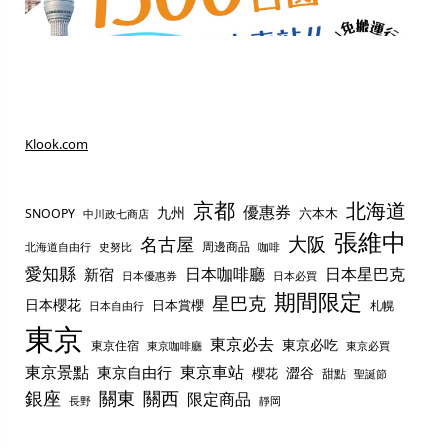
Klook.com
京都
北海道
優惠券
九州
六本木
SNOOPY
中川政七商店
張維中
名古屋
大阪
周邊商品
史努比
北海道自由行
咖啡
愛知縣
日本咖啡廳
日本星巴克
新宿
日本優惠券
日本必買
期間限定
星巴克
日本櫻花
日本賞櫻
札幌
日本自由行
東京
東京必去
東京必吃
東京住宿
東京咖啡廳
東京必買
東京景點
東京車站
東京自由行
澀谷
櫻花
甜點
聖誕節
銀座
關東
關西
限定商品
長野
靜岡