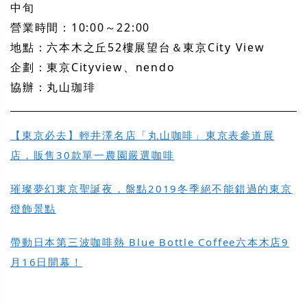
中旬
營業時間：10:00～22:00
地點：六本木之丘52樓展望台＆東京City View
企劃：東京Cityview、nendo
協辦：丸山珈琲
【東京必去】輕井澤名店「丸山咖啡」東京表參道展
店，販售30款單一農園嚴選咖啡
璀璨夢幻東京聖誕夜，盤點2019冬季絕不能錯過的東京
燈飾景點
帶動日本第三波咖啡熱 Blue Bottle Coffee六本木店9
月16日開幕！