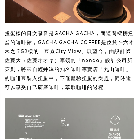
扭蛋機的日文發音是GACHA GACHA，而這間標榜扭
蛋的咖啡館，GACHA GACHA COFFEE是位於在六本
木之丘52樓的「東京City View」展望台，由設計師
佐藤大（佐藤オオキ）率領的「nendo」設計公司所
策劃，將來自輕井澤的知名咖啡專賣店「丸山咖啡」
的咖啡豆裝入扭蛋中，不僅體驗扭蛋的樂趣，同時還
可以享受自己研磨咖啡，萃取咖啡的過程。