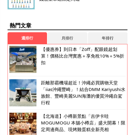
熱門文章
週排行
月排行
年排行
【優惠券】到日本「Zoff」配眼鏡超划
算！價格比台灣實惠＋享免稅10%＋5%折
扣
距離那霸機場超近！沖繩必買購物天堂
「iias沖繩豐崎」！結合DMM Kariyushi水
族館、豐崎美麗SUN海灘的優質沖繩自駕
行程
【北海道】小樽新景點「吉伊卡哇
MOGUMOGU 本舖小樽店」盛大開幕！限
定周邊商品、現烤雞蛋糕全新亮相