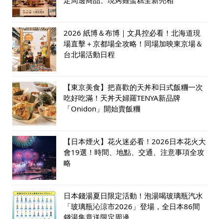
2026 紙博＆布博｜文具控必看！北海道現
場直擊＋京都場全攻略！同場加映東京場＆
台北場活動日程
【東京美食】把喜歡的天丼和日式飯糰一次
吃好吃滿！天丼天婦羅TENYA新品牌
「Onidon」開始賣飯糰
【日本煙火】花火迷必看！2026日本花火大
會19選！時間、地點、交通、注意事項全攻
略
日本錢湯夏日限定活動！泡湯喝玻璃瓶汽水
「玻璃瓶沁涼市2026」登場，全日本86間
錢湯集章送限定周邊