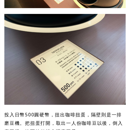
投入日幣500圓硬幣，扭出咖啡扭蛋，隔壁則是一排
磨豆機。把扭蛋打開，取出一人份咖啡豆以後，倒入