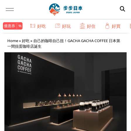
優惠券
好吃
好玩
好住
好買
Home
»
好吃
»
自己的咖啡自己扭！GACHA GACHA COFFEE 日本第
一間扭蛋咖啡店誕生