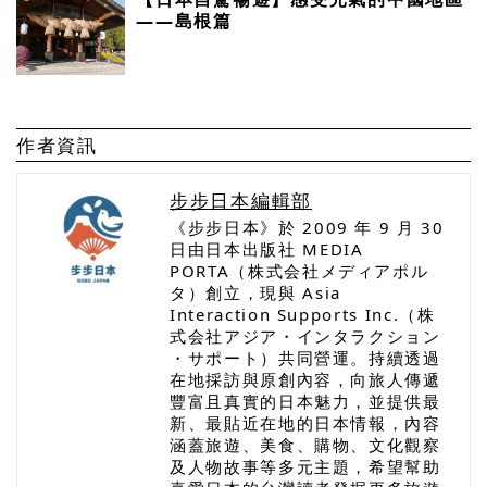
——島根篇
作者資訊
步步日本編輯部
《步步日本》於 2009 年 9 月 30
日由日本出版社 MEDIA
PORTA（株式会社メディアポル
タ）創立，現與 Asia
Interaction Supports Inc.（株
式会社アジア・インタラクション
・サポート）共同營運。持續透過
在地採訪與原創內容，向旅人傳遞
豐富且真實的日本魅力，並提供最
新、最貼近在地的日本情報，內容
涵蓋旅遊、美食、購物、文化觀察
及人物故事等多元主題，希望幫助