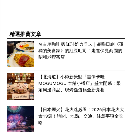
精選推薦文章
名古屋咖啡廳 珈琲処カラス｜品嚐日劇《孤
獨的美食家》的紅豆吐司！走進伏見商圈的
昭和老喫茶店
【北海道】小樽新景點「吉伊卡哇
MOGUMOGU 本舖小樽店」盛大開幕！限
定周邊商品、現烤雞蛋糕全新亮相
【日本煙火】花火迷必看！2026日本花火大
會19選！時間、地點、交通、注意事項全攻
略