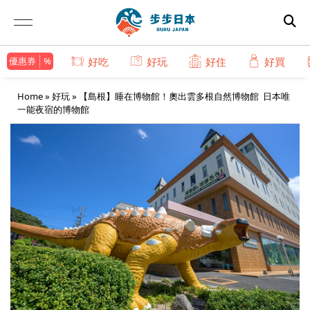
優惠券
好吃
好玩
好住
好買
Home
»
好玩
»
【島根】睡在博物館！奧出雲多根自然博物館 日本唯
一能夜宿的博物館