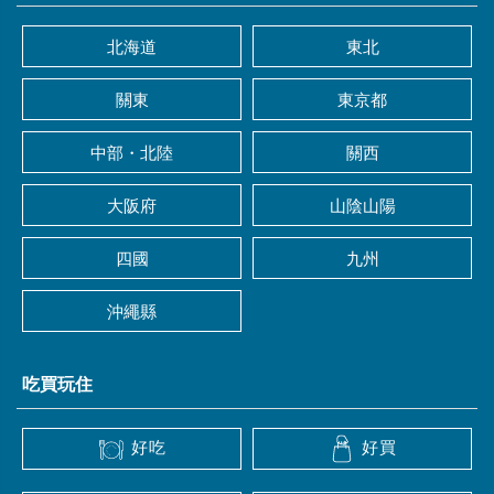
北海道
東北
關東
東京都
中部・北陸
關西
大阪府
山陰山陽
四國
九州
沖繩縣
吃買玩住
好吃
好買