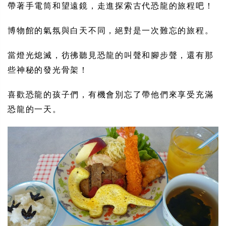
帶著手電筒和望遠鏡，走進探索古代恐龍的旅程吧！
博物館的氣氛與白天不同，絕對是一次難忘的旅程。
當燈光熄滅，彷彿聽見恐龍的叫聲和腳步聲，還有那
些神秘的發光骨架！
喜歡恐龍的孩子們，有機會別忘了帶他們來享受充滿
恐龍的一天。