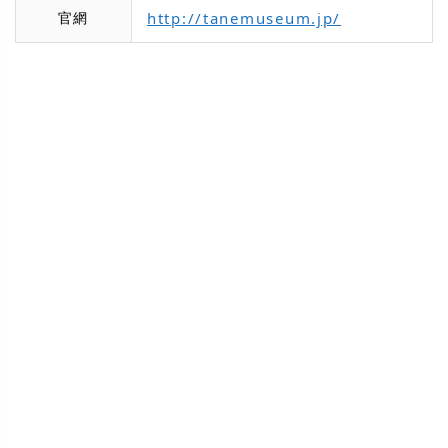
官網
http://tanemuseum.jp/