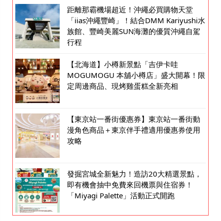
距離那霸機場超近！沖繩必買購物天堂
「iias沖繩豐崎」！結合DMM Kariyushi水
族館、豐崎美麗SUN海灘的優質沖繩自駕
行程
【北海道】小樽新景點「吉伊卡哇
MOGUMOGU 本舖小樽店」盛大開幕！限
定周邊商品、現烤雞蛋糕全新亮相
【東京站一番街優惠券】東京站一番街動
漫角色商品＋東京伴手禮適用優惠券使用
攻略
發掘宮城全新魅力！造訪20大精選景點，
即有機會抽中免費來回機票與住宿券！
「Miyagi Palette」活動正式開跑