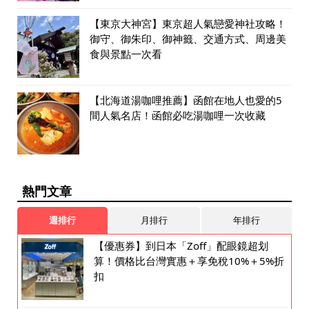
【東京大神宮】東京超人氣戀愛神社攻略！
御守、御朱印、御神籤、交通方式、周邊美
食與景點一次看
【北海道湯咖哩推薦】函館在地人也愛的5
間人氣名店！函館必吃湯咖哩一次收藏
熱門文章
週排行
月排行
年排行
【優惠券】到日本「Zoff」配眼鏡超划
算！價格比台灣實惠＋享免稅10%＋5%折
扣