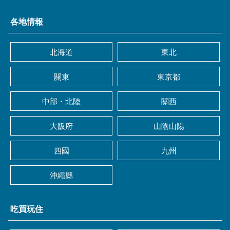
各地情報
北海道
東北
關東
東京都
中部・北陸
關西
大阪府
山陰山陽
四國
九州
沖繩縣
吃買玩住