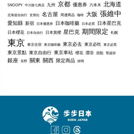
京都
北海道
優惠券
九州
六本木
SNOOPY
中川政七商店
張維中
名古屋
大阪
周邊商品
史努比
北海道自由行
咖啡
愛知縣
日本咖啡廳
日本星巴克
新宿
日本優惠券
日本必買
期間限定
星巴克
日本櫻花
日本賞櫻
札幌
日本自由行
東京
東京必去
東京必吃
東京住宿
東京咖啡廳
東京必買
東京景點
東京車站
東京自由行
澀谷
櫻花
甜點
聖誕節
銀座
關東
關西
限定商品
長野
靜岡