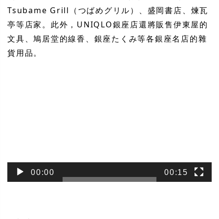
Tsubame Grill（つばめグリル）、盛岡書店、煉瓦
亭等店家。此外，UNIQLO銀座店還將販售伊東屋的
文具、鳩居堂的線香、銀座たくみ等各銀座名店的雜
貨用品。
視
訊
播
放
器
00:00
00:15