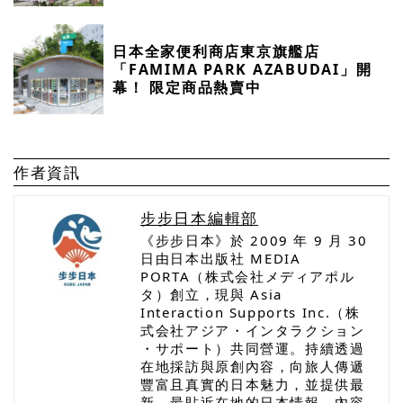
日本全家便利商店東京旗艦店
「FAMIMA PARK AZABUDAI」開
幕！ 限定商品熱賣中
作者資訊
步步日本編輯部
《步步日本》於 2009 年 9 月 30
日由日本出版社 MEDIA
PORTA（株式会社メディアポル
タ）創立，現與 Asia
Interaction Supports Inc.（株
式会社アジア・インタラクション
・サポート）共同營運。持續透過
在地採訪與原創內容，向旅人傳遞
豐富且真實的日本魅力，並提供最
新、最貼近在地的日本情報，內容