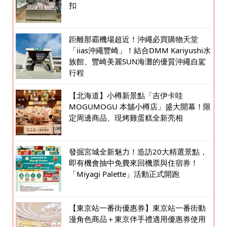
扣
距離那霸機場超近！沖繩必買購物天堂
「iias沖繩豐崎」！結合DMM Kariyushi水
族館、豐崎美麗SUN海灘的優質沖繩自駕
行程
【北海道】小樽新景點「吉伊卡哇
MOGUMOGU 本舖小樽店」盛大開幕！限
定周邊商品、現烤雞蛋糕全新亮相
發掘宮城全新魅力！造訪20大精選景點，
即有機會抽中免費來回機票與住宿券！
「Miyagi Palette」活動正式開跑
【東京站一番街優惠券】東京站一番街動
漫角色商品＋東京伴手禮適用優惠券使用