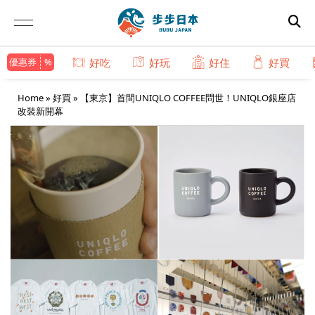
優惠券
好吃
好玩
好住
好買
Home
»
好買
»
【東京】首間UNIQLO COFFEE問世！UNIQLO銀座店
改裝新開幕