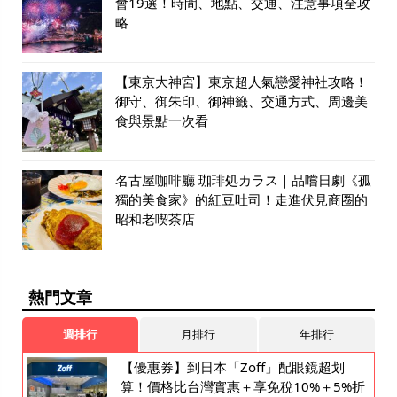
會19選！時間、地點、交通、注意事項全攻
略
【東京大神宮】東京超人氣戀愛神社攻略！
御守、御朱印、御神籤、交通方式、周邊美
食與景點一次看
名古屋咖啡廳 珈琲処カラス｜品嚐日劇《孤
獨的美食家》的紅豆吐司！走進伏見商圈的
昭和老喫茶店
熱門文章
週排行
月排行
年排行
【優惠券】到日本「Zoff」配眼鏡超划
算！價格比台灣實惠＋享免稅10%＋5%折