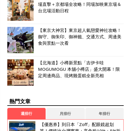
場直擊＋京都場全攻略！同場加映東京場＆
台北場活動日程
【東京大神宮】東京超人氣戀愛神社攻略！
御守、御朱印、御神籤、交通方式、周邊美
食與景點一次看
【北海道】小樽新景點「吉伊卡哇
MOGUMOGU 本舖小樽店」盛大開幕！限
定周邊商品、現烤雞蛋糕全新亮相
熱門文章
週排行
月排行
年排行
【優惠券】到日本「Zoff」配眼鏡超划
算！價格比台灣實惠＋享免稅10%＋5%折