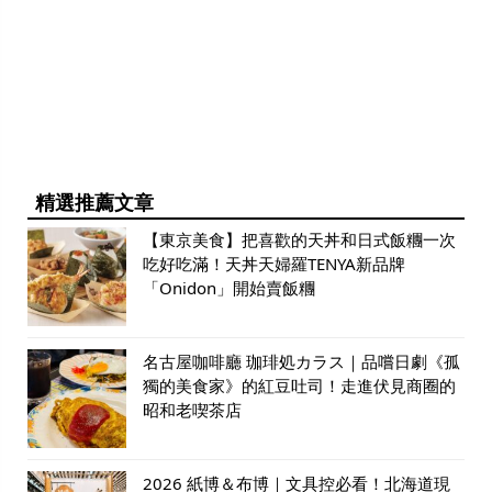
精選推薦文章
【東京美食】把喜歡的天丼和日式飯糰一次
吃好吃滿！天丼天婦羅TENYA新品牌
「Onidon」開始賣飯糰
名古屋咖啡廳 珈琲処カラス｜品嚐日劇《孤
獨的美食家》的紅豆吐司！走進伏見商圈的
昭和老喫茶店
2026 紙博＆布博｜文具控必看！北海道現