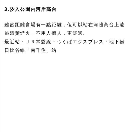
3.汐入公園内河岸高台
雖然距離會場有一點距離，但可以站在河邊高台上遠
眺清楚煙火，不用人擠人，更舒適。
最近站：ＪＲ常磐線・つくばエクスプレス・地下鐵
日比谷線「南千住」站