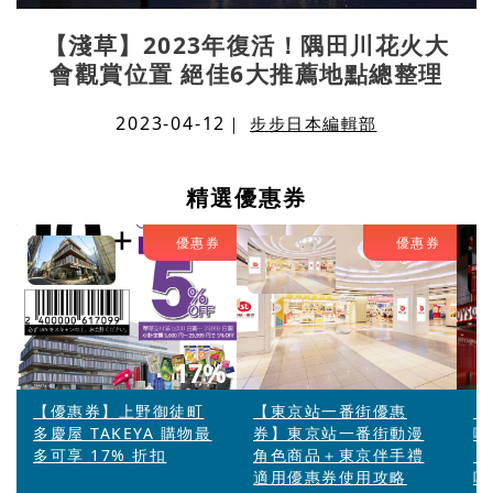
【淺草】2023年復活！隅田川花火大
會觀賞位置 絕佳6大推薦地點總整理
2023-04-12
｜
步步日本編輯部
精選優惠券
優惠券
優惠券
17%
【優惠券】上野御徒町
【東京站一番街優惠
【
多慶屋 TAKEYA 購物最
券】東京站一番街動漫
啦
多可享 17% 折扣
角色商品＋東京伴手禮
「
適用優惠券使用攻略
唱