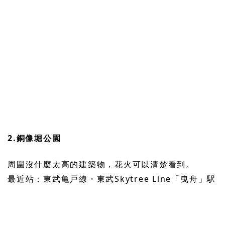
2.銅像堀公園
周圍沒什麼太高的建築物，花火可以清楚看到。
最近站：東武亀戸線・東武Skytree Line「曳舟」駅