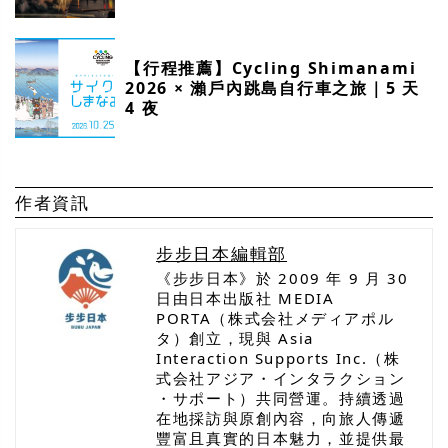
【行程推薦】Cycling Shimanami
2026 × 瀨戶內跳島自行車之旅｜5 天
4 夜
作者資訊
步步日本編輯部
《步步日本》於 2009 年 9 月 30
日由日本出版社 MEDIA
PORTA（株式会社メディアポル
タ）創立，現與 Asia
Interaction Supports Inc.（株
式会社アジア・インタラクション
・サポート）共同營運。持續透過
在地採訪與原創內容，向旅人傳遞
豐富且真實的日本魅力，並提供最