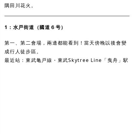
隅田川花火。
1：水戸街道（國道６号）
第一、第二會場，兩邊都能看到！當天傍晚以後會變
成行人徒步區。
最近站：東武亀戸線・東武Skytree Line「曳舟」駅