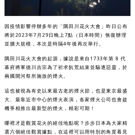
因疫情影響停辦多年的「隅田川花火大會」昨日公布
將於2023年7月29日晚上7點（日本時間）恢復辦理
並擴大規模，本次是時隔4年後再次舉行。
隅田川花火大會的起源，據說是來自1733年第 8 代
幕府將軍德川吉宗為了祈求飢荒結束並驅逐惡靈，於
兩國開河祭所施放的煙火。
這也被視為有史以來最古老的煙火節，也是東京最盛
大、最靠近市中心的煙火表演，各家煙火公司也會趁
機爭相推出最新型的煙火，精彩可期！
哪裡才是觀賞花火的絕佳地點呢？步步日本為大家精
選六個絕佳觀賞據點，在這裡可以用特別的角度看見