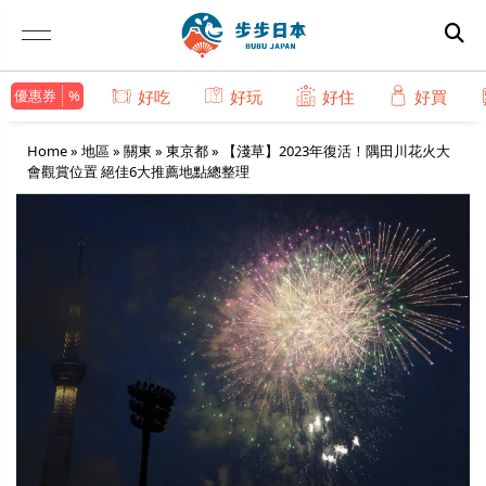
優惠券
好吃
好玩
好住
好買
Home
»
地區
»
關東
»
東京都
»
【淺草】2023年復活！隅田川花火大
會觀賞位置 絕佳6大推薦地點總整理