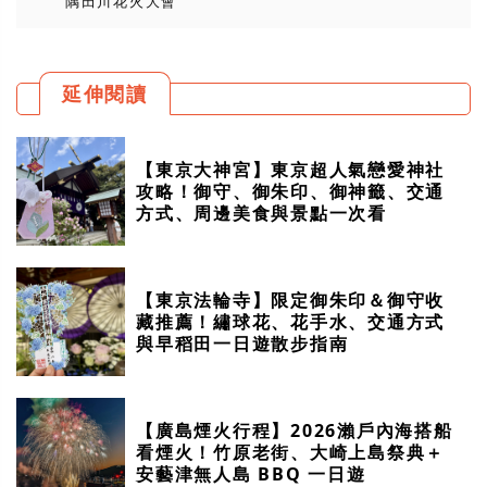
隅田川花火大會
延伸閱讀
【東京大神宮】東京超人氣戀愛神社
攻略！御守、御朱印、御神籤、交通
方式、周邊美食與景點一次看
【東京法輪寺】限定御朱印＆御守收
藏推薦！繡球花、花手水、交通方式
與早稻田一日遊散步指南
【廣島煙火行程】2026瀨戶內海搭船
看煙火！竹原老街、大崎上島祭典＋
安藝津無人島 BBQ 一日遊