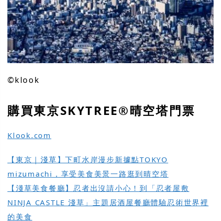
©klook
購買
東京SKYTREE®晴空塔門票
Klook.com
【東京｜淺草】下町水岸漫步新據點TOKYO
mizumachi，享受美食美景一路逛到晴空塔
【淺草美食餐廳】忍者出沒請小心！到「忍者屋敷
NINJA CASTLE 淺草」主題居酒屋餐廳體驗忍術世界裡
的美食