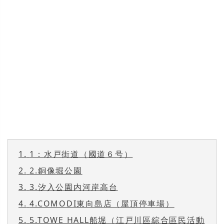
1.
1：水戸街道（國道６号）
2.
2.銅像堀公園
3.
3.汐入公園内河岸高台
4.
4.COMODI東向島店（屋頂停車場）
5.
5.TOWE HALL船堀（江戸川區綜合區民活動