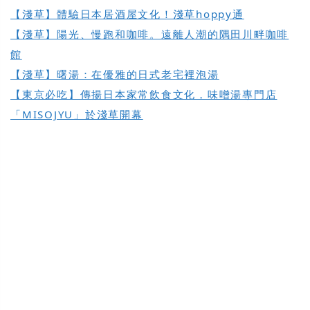
【淺草】體驗日本居酒屋文化！淺草hoppy通
【淺草】陽光、慢跑和咖啡。遠離人潮的隅田川畔咖啡
館
【淺草】曙湯：在優雅的日式老宅裡泡湯
【東京必吃】傳揚日本家常飲食文化，味噌湯專門店
「MISOJYU」於淺草開幕