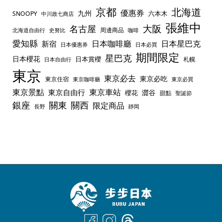
京都
北海道
優惠券
九州
六本木
SNOOPY
中川政七商店
張維中
名古屋
大阪
周邊商品
史努比
北海道自由行
咖啡
愛知縣
日本咖啡廳
日本星巴克
新宿
日本優惠券
日本必買
期間限定
星巴克
日本櫻花
日本賞櫻
札幌
日本自由行
東京
東京必去
東京必吃
東京住宿
東京咖啡廳
東京必買
東京景點
東京車站
東京自由行
澀谷
櫻花
甜點
聖誕節
銀座
關東
關西
限定商品
長野
靜岡