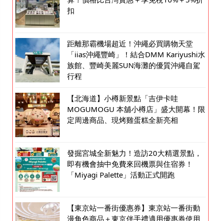
扣
距離那霸機場超近！沖繩必買購物天堂
「iias沖繩豐崎」！結合DMM Kariyushi水
族館、豐崎美麗SUN海灘的優質沖繩自駕
行程
【北海道】小樽新景點「吉伊卡哇
MOGUMOGU 本舖小樽店」盛大開幕！限
定周邊商品、現烤雞蛋糕全新亮相
發掘宮城全新魅力！造訪20大精選景點，
即有機會抽中免費來回機票與住宿券！
「Miyagi Palette」活動正式開跑
【東京站一番街優惠券】東京站一番街動
漫角色商品＋東京伴手禮適用優惠券使用