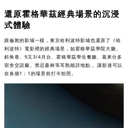
還原霍格華茲經典場景的沉浸
式體驗
跟倫敦的影城一樣，東京哈利波特影城也還原了《哈
利波特》電影裡的經典場景，如霍格華茲學院大廳、
斜角巷、9又3/4月台、霍格華茲學生餐廳、葛來分多
宿舍交誼廳、禁忌森林等耳熟能詳地點，
讓影迷
可以
在各個1：1的場景前打卡拍照。