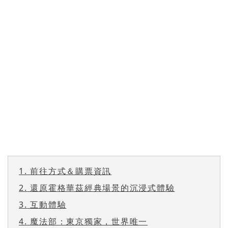
1.
前往方式＆購票資訊
2.
還原霍格華茲經典場景的沉浸式體驗
3.
互動體驗
4.
魔法部：東京獨家，世界唯一