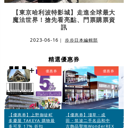
【東京哈利波特影城】走進全球最大
魔法世界！搶先看亮點、門票購票資
訊
2023-06-16
｜
步步日本編輯部
精選優惠券
優惠券
優惠券
17%
【優惠券】上野御徒町
【優惠券】淺草・成
【
多慶屋 TAKEYA 購物最
田・筑波二手名品和中
丘
多可享 17% 折扣
古飾品聖地WonderREX
2