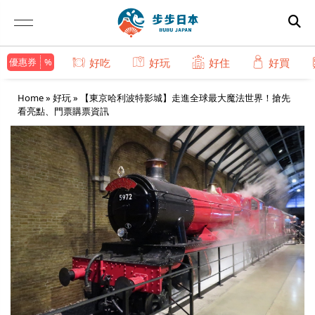
優惠券
好吃
好玩
好住
好買
Home
»
好玩
»
【東京哈利波特影城】走進全球最大魔法世界！搶先
看亮點、門票購票資訊