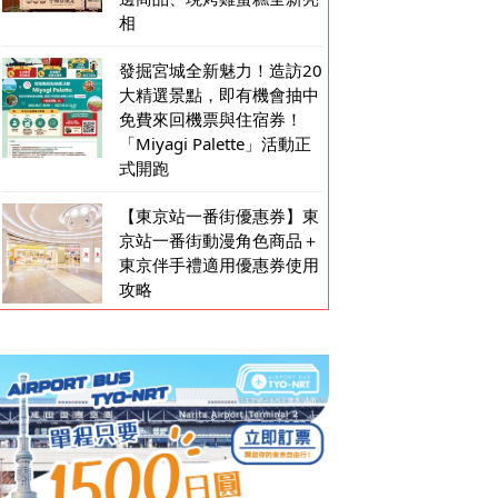
相
發掘宮城全新魅力！造訪20
大精選景點，即有機會抽中
免費來回機票與住宿券！
「Miyagi Palette」活動正
式開跑
【東京站一番街優惠券】東
京站一番街動漫角色商品＋
東京伴手禮適用優惠券使用
攻略