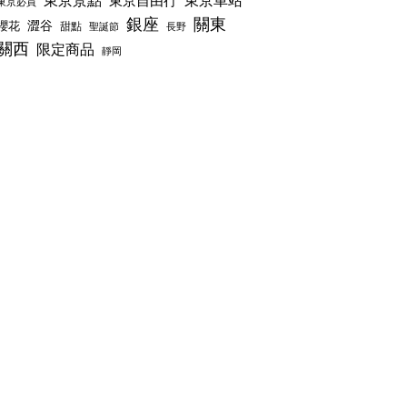
東京景點
東京車站
東京自由行
東京必買
銀座
關東
澀谷
櫻花
甜點
聖誕節
長野
關西
限定商品
靜岡