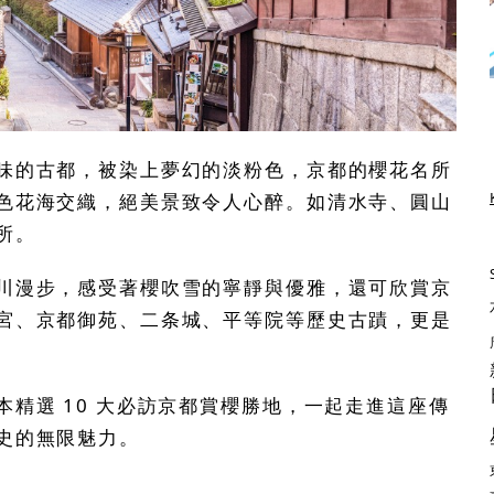
味的古都，被染上夢幻的淡粉色，京都的櫻花名所
色花海交織，絕美景致令人心醉。如清水寺、圓山
所。
川漫步，感受著櫻吹雪的寧靜與優雅，還可欣賞京
宮、京都御苑、二条城、平等院等歷史古蹟，更是
精選 10 大必訪京都賞櫻勝地，一起走進這座傳
史的無限魅力。