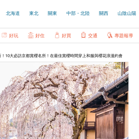
北海道
東北
關東
中部・北陸
關西
山陰山陽
好玩
好住
好買
交通
專題報導
最新！10大必訪京都賞櫻名所！在最佳賞櫻時間穿上和服與櫻花浪漫約會