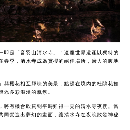
一即是「音羽山清水寺」！這座世界遺產以獨特的
在春季，清水寺成為賞櫻的絕佳場所，廣大的腹地
」與櫻花相互輝映的美景，點綴在境內的杜鵑花如
增添多彩浪漫的氣氛。
，將有機會欣賞到平時難得一見的清水寺夜櫻。當
共同營造出夢幻的畫面，讓清水寺在夜晚散發神秘