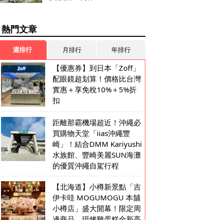
熱門文章
週排行
月排行
年排行
【優惠券】到日本「Zoff」
配眼鏡超划算！價格比台灣
實惠＋享免稅10%＋5%折
扣
距離那霸機場超近！沖繩必
買購物天堂「iias沖繩豐
崎」！結合DMM Kariyushi
水族館、豐崎美麗SUN海灘
的優質沖繩自駕行程
【北海道】小樽新景點「吉
伊卡哇 MOGUMOGU 本舖
小樽店」盛大開幕！限定周
邊商品、現烤雞蛋糕全新亮