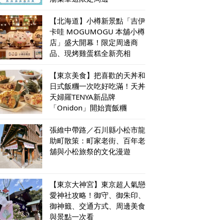
【北海道】小樽新景點「吉伊
卡哇 MOGUMOGU 本舖小樽
店」盛大開幕！限定周邊商
品、現烤雞蛋糕全新亮相
【東京美食】把喜歡的天丼和
日式飯糰一次吃好吃滿！天丼
天婦羅TENYA新品牌
「Onidon」開始賣飯糰
張維中帶路／石川縣小松市龍
助町散策：町家老街、百年老
舖與小松旅祭的文化漫遊
【東京大神宮】東京超人氣戀
愛神社攻略！御守、御朱印、
御神籤、交通方式、周邊美食
與景點一次看