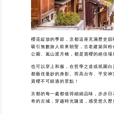
櫻花綻放的季節，京都這座充滿歷史韻
吸引無數旅人前來朝聖，古老建築與粉
公園、嵐山渡月橋，都是賞櫻的絕佳場
也可以穿上和服，在哲學之道或祇園白
都藝伎曼妙的身影。而高台寺、平安神
賞櫻不可錯過的景點！
京都的每一處都值得細細品味，步步日本
奇的古城，穿越時光隧道，感受悠久歷