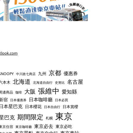
Klook.com
京都
優惠券
九州
SNOOPY
中川政七商店
北海道
名古屋
六本木
史努比
北海道自由行
張維中
大阪
愛知縣
周邊商品
咖啡
日本咖啡廳
新宿
日本優惠券
日本必買
日本星巴克
日本櫻花
日本賞櫻
日本自由行
東京
期間限定
星巴克
札幌
東京必去
東京必吃
東京住宿
東京咖啡廳