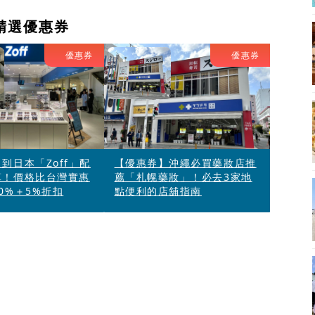
精選優惠券
優惠券
優惠券
到日本「Zoff」配
【優惠券】沖繩必買藥妝店推
算！價格比台灣實惠
薦「札幌藥妝」！必去3家地
0%＋5%折扣
點便利的店舖指南