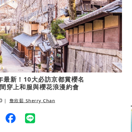
6年最新！10大必訪京都賞櫻名
間穿上和服與櫻花浪漫約會
0
｜
詹欣茹 Sherry Chan