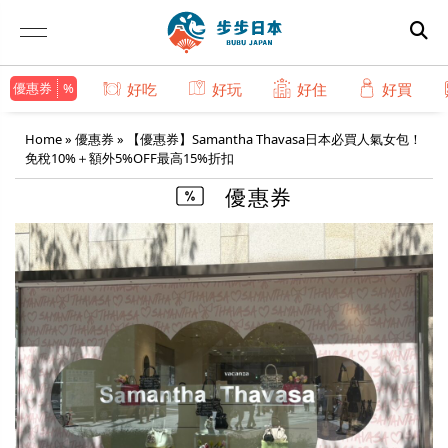
優惠券
好吃
好玩
好住
好買
Home
»
優惠券
»
【優惠券】Samantha Thavasa日本必買人氣女包！
免稅10%＋額外5%OFF最高15%折扣
優惠券