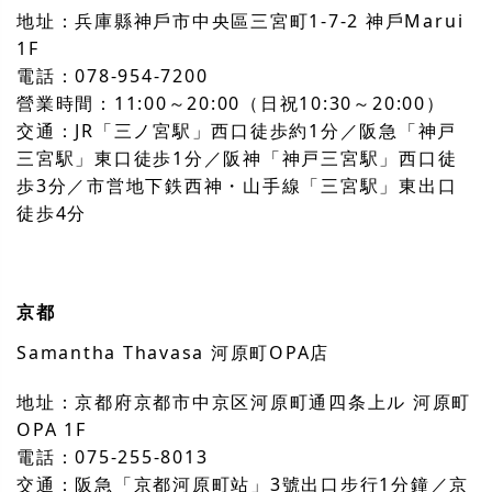
地址：兵庫縣神戶市中央區三宮町1-7-2 神戶Marui
1F
電話：078-954-7200
營業時間：11:00～20:00（日祝10:30～20:00）
交通：JR「三ノ宮駅」西口徒歩約1分／阪急「神戸
三宮駅」東口徒歩1分／阪神「神戸三宮駅」西口徒
歩3分／市営地下鉄西神・山手線「三宮駅」東出口
徒歩4分
京都
Samantha Thavasa 河原町OPA店
地址：京都府京都市中京区河原町通四条上ル 河原町
OPA 1F
電話：075-255-8013
交通：阪急「京都河原町站」3號出口步行1分鐘／京