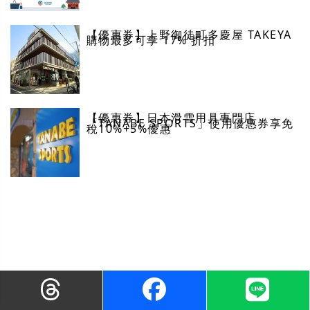
【優惠券】上野御徒町多慶屋 TAKEYA
購物最多可享 17% 折扣
【優惠券】日本滑雪用具專門店
「TANABE SPORTS」使用優惠券享免
稅10%+5%優惠