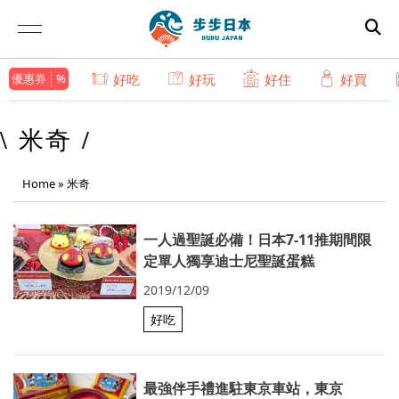
優惠券
好吃
好玩
好住
好買
\ 米奇 /
Home
»
米奇
一人過聖誕必備！日本7-11推期間限
定單人獨享迪士尼聖誕蛋糕
2019/12/09
好吃
最強伴手禮進駐東京車站，東京