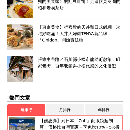
獨的美食家》的紅豆吐司！走進伏見商圈的
昭和老喫茶店
【東京美食】把喜歡的天丼和日式飯糰一次
吃好吃滿！天丼天婦羅TENYA新品牌
「Onidon」開始賣飯糰
張維中帶路／石川縣小松市龍助町散策：町
家老街、百年老舖與小松旅祭的文化漫遊
熱門文章
週排行
月排行
年排行
【優惠券】到日本「Zoff」配眼鏡超划
算！價格比台灣實惠＋享免稅10%＋5%折