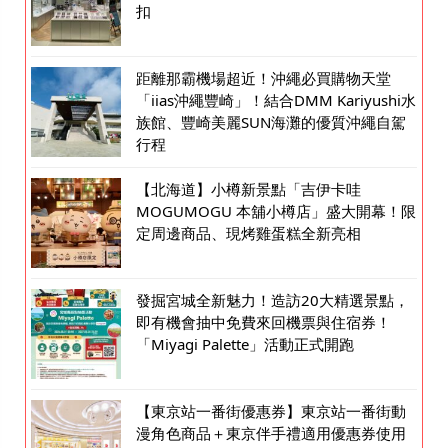
扣
距離那霸機場超近！沖繩必買購物天堂
「iias沖繩豐崎」！結合DMM Kariyushi水
族館、豐崎美麗SUN海灘的優質沖繩自駕
行程
【北海道】小樽新景點「吉伊卡哇
MOGUMOGU 本舖小樽店」盛大開幕！限
定周邊商品、現烤雞蛋糕全新亮相
發掘宮城全新魅力！造訪20大精選景點，
即有機會抽中免費來回機票與住宿券！
「Miyagi Palette」活動正式開跑
【東京站一番街優惠券】東京站一番街動
漫角色商品＋東京伴手禮適用優惠券使用