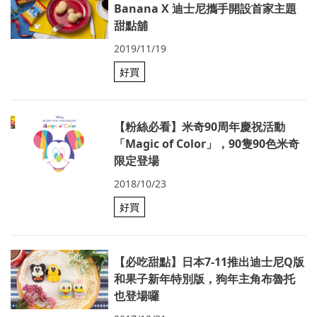
Banana X 迪士尼攜手開設首家主題
甜點舖
2019/11/19
好買
【粉絲必看】米奇90周年慶祝活動
「Magic of Color」，90隻90色米奇
限定登場
2018/10/23
好買
【必吃甜點】日本7-11推出迪士尼Q版
和果子新年特別版，狗年主角布魯托
也登場囉