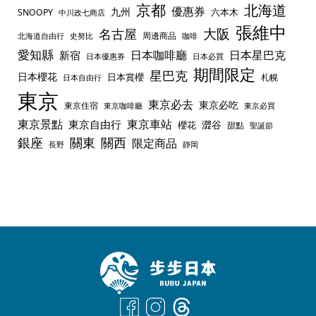
京都
北海道
優惠券
九州
六本木
SNOOPY
中川政七商店
張維中
名古屋
大阪
周邊商品
史努比
北海道自由行
咖啡
愛知縣
日本咖啡廳
日本星巴克
新宿
日本優惠券
日本必買
期間限定
星巴克
日本櫻花
日本賞櫻
札幌
日本自由行
東京
東京必去
東京必吃
東京住宿
東京咖啡廳
東京必買
東京景點
東京車站
東京自由行
澀谷
櫻花
甜點
聖誕節
銀座
關東
關西
限定商品
長野
靜岡