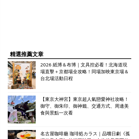
精選推薦文章
2026 紙博＆布博｜文具控必看！北海道現
場直擊＋京都場全攻略！同場加映東京場＆
台北場活動日程
【東京大神宮】東京超人氣戀愛神社攻略！
御守、御朱印、御神籤、交通方式、周邊美
食與景點一次看
名古屋咖啡廳 珈琲処カラス｜品嚐日劇《孤