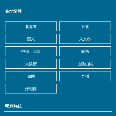
各地情報
北海道
東北
關東
東京都
中部・北陸
關西
大阪府
山陰山陽
四國
九州
沖繩縣
吃買玩住