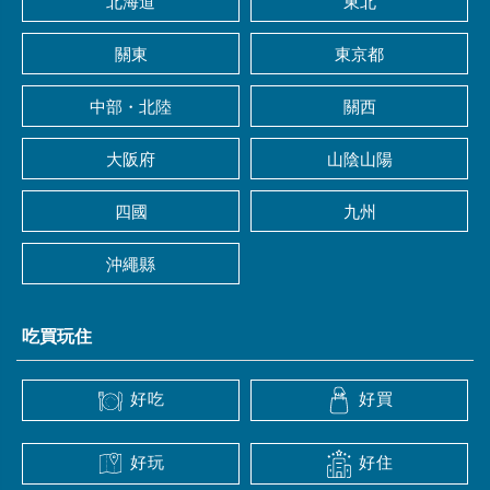
北海道
東北
關東
東京都
中部・北陸
關西
大阪府
山陰山陽
四國
九州
沖繩縣
吃買玩住
好吃
好買
好玩
好住