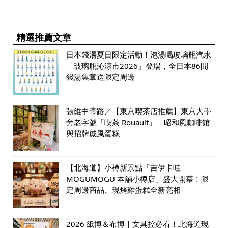
精選推薦文章
日本錢湯夏日限定活動！泡湯喝玻璃瓶汽水
「玻璃瓶沁涼市2026」登場，全日本86間
錢湯集章送限定周邊
張維中帶路／【東京喫茶店推薦】東京大學
旁老字號「喫茶 Rouault」｜昭和風咖啡館
與招牌戚風蛋糕
【北海道】小樽新景點「吉伊卡哇
MOGUMOGU 本舖小樽店」盛大開幕！限
定周邊商品、現烤雞蛋糕全新亮相
2026 紙博＆布博｜文具控必看！北海道現