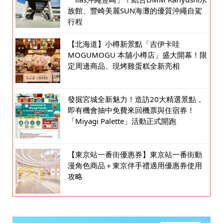
族館、豐崎美麗SUN海灘的優質沖繩自駕
行程
【北海道】小樽新景點「吉伊卡哇
MOGUMOGU 本舖小樽店」盛大開幕！限
定周邊商品、現烤雞蛋糕全新亮相
發掘宮城全新魅力！造訪20大精選景點，
即有機會抽中免費來回機票與住宿券！
「Miyagi Palette」活動正式開跑
【東京站一番街優惠券】東京站一番街動
漫角色商品＋東京伴手禮適用優惠券使用
攻略