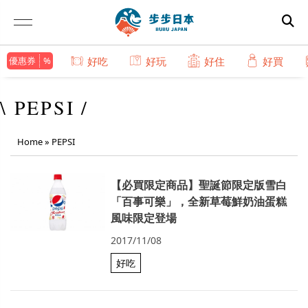
優惠券
好吃
好玩
好住
好買
\ PEPSI /
Home
»
PEPSI
【必買限定商品】聖誕節限定版雪白
「百事可樂」，全新草莓鮮奶油蛋糕
風味限定登場
2017/11/08
好吃