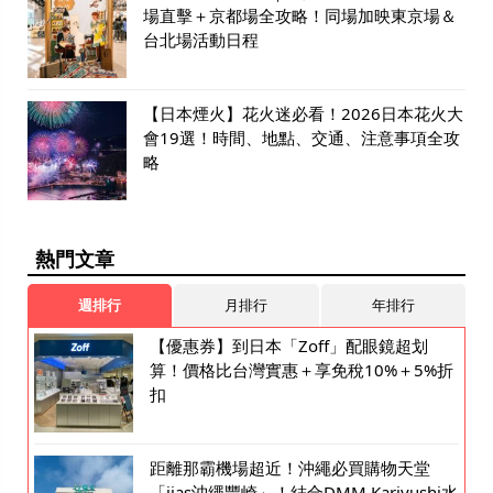
場直擊＋京都場全攻略！同場加映東京場＆
台北場活動日程
【日本煙火】花火迷必看！2026日本花火大
會19選！時間、地點、交通、注意事項全攻
略
熱門文章
週排行
月排行
年排行
【優惠券】到日本「Zoff」配眼鏡超划
算！價格比台灣實惠＋享免稅10%＋5%折
扣
距離那霸機場超近！沖繩必買購物天堂
「iias沖繩豐崎」！結合DMM Kariyushi水