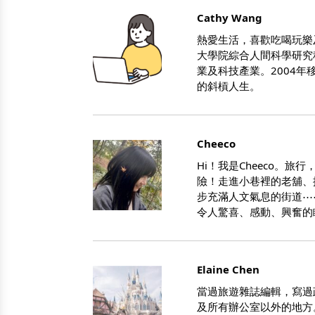
Cathy Wang
熱愛生活，喜歡吃喝玩樂
大學院綜合人間科學研究
業及科技產業。2004年
的斜槓人生。
Cheeco
Hi！我是Cheeco。
險！走進小巷裡的老舖、
步充滿人文氣息的街道⋯
令人驚喜、感動、興奮的
Elaine Chen
當過旅遊雜誌編輯，寫過
及所有辦公室以外的地方