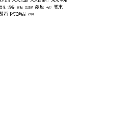
東京景點
東京車站
東京自由行
東京必買
銀座
關東
澀谷
櫻花
甜點
聖誕節
長野
關西
限定商品
靜岡