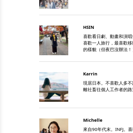
HSIN
喜歡看日劇、動畫和演唱
喜歡一人旅行，最喜歡移
的樣貌（但夜巴沒辦法！
Karrin
現居日本。不喜歡人多不
離社畜往個人工作者的路
Michelle
來自90年代末。INFJ