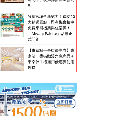
相
發掘宮城全新魅力！造訪20
大精選景點，即有機會抽中
免費來回機票與住宿券！
「Miyagi Palette」活動正
式開跑
【東京站一番街優惠券】東
京站一番街動漫角色商品＋
東京伴手禮適用優惠券使用
攻略