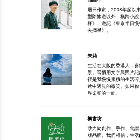
居日作家，2008年起
型除旅遊以外，橫跨小說
樣》、遊記《東京半日慢
去摘星》。
朱莉
生活在大阪的香港人，喜
景。習慣用文字與照片記
裡是我慢慢累積的生活碎
途中遇見的微笑。如果你
界柔和的一面。
楓書坊
致力於創作、手作、食譜
版品牌。我們相信，生活