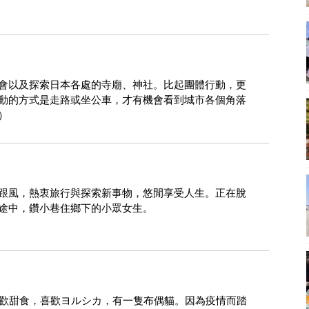
會以及探索日本各處的寺廟、神社。比起團體行動，更
動的方式是走路或坐公車，才有機會看到城市各個角落
）
跟風，熱衷旅行與探索新事物，悠閒享受人生。正在脫
途中，鑽小巷住鄉下的小眾女生。
。喜歡甜食，喜歡ヨルシカ，有一隻布偶貓。因為疫情而踏