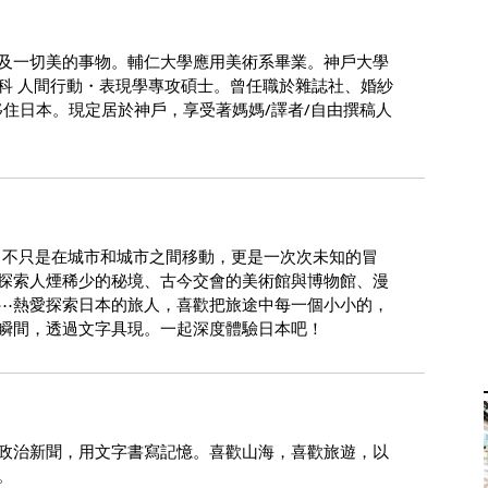
及一切美的事物。輔仁大學應用美術系畢業。神戶大學
科 人間行動・表現學專攻碩士。曾任職於雜誌社、婚紗
移住日本。現定居於神戶，享受著媽媽/譯者/自由撰稿人
旅行，不只是在城市和城市之間移動，更是一次次未知的冒
探索人煙稀少的秘境、古今交會的美術館與博物館、漫
⋯熱愛探索日本的旅人，喜歡把旅途中每一個小小的，
瞬間，透過文字具現。一起深度體驗日本吧！
政治新聞，用文字書寫記憶。喜歡山海，喜歡旅遊，以
。