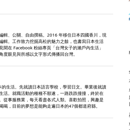
編輯、公關、自由撰稿。2016 年移住日本四國香川，現
編輯。工作致力挖掘高松的魅力之餘，也書寫日本生活
聞在 Facebook 粉絲專頁「台灣女子的瀨戶內生活」
角度眼見與所感以文字形式傳播回台灣。
在日本的生活。先就讀日本語言學校，學習日文。畢業後就讀
生活。就職活動的種種不順遂，一路跌跌撞撞，終於在
。從事服務業，每天看盡各式人類。喜歡拍照，興趣是
喝喝，目前的夢想是能夠走遍日本的47個都道府縣。