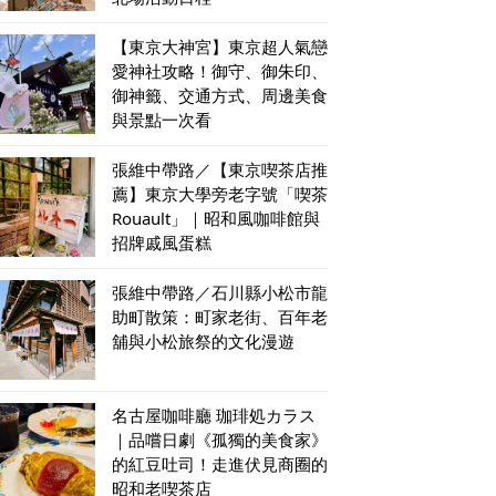
【東京大神宮】東京超人氣戀
愛神社攻略！御守、御朱印、
御神籤、交通方式、周邊美食
與景點一次看
張維中帶路／【東京喫茶店推
薦】東京大學旁老字號「喫茶
Rouault」｜昭和風咖啡館與
招牌戚風蛋糕
張維中帶路／石川縣小松市龍
助町散策：町家老街、百年老
舖與小松旅祭的文化漫遊
名古屋咖啡廳 珈琲処カラス
｜品嚐日劇《孤獨的美食家》
的紅豆吐司！走進伏見商圈的
昭和老喫茶店