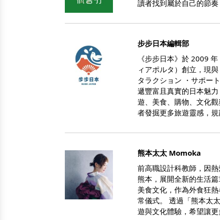
讀者找到屬於自己的節奏
步步日本編輯部
《步步日本》於 2009 年 
ィアポルタ）創立，現與 Asia
タラクション ・サポー
遞豐富且真實的日本魅力
遊、美食、購物、文化觀
者發掘更多旅遊靈感，規
熊本太太 Momoka
前高職設計科教師，因熱
熊本，展開全新的生活篇
美食文化，作為外食狂熱
常儀式。 透過「熊本太
遊與文化體驗，希望讓更