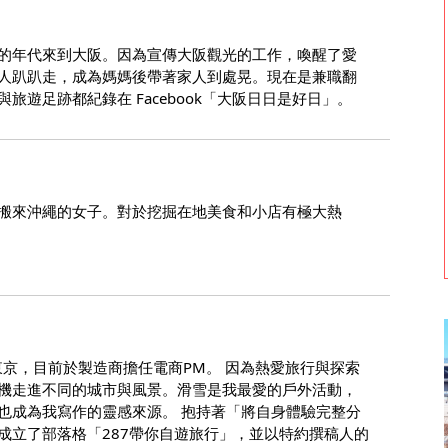
的年代來到大阪。因為宣傳大阪觀光的工作，喚醒了愛
人趴趴走，成為媽媽後帶著家人到處晃。現在是兼職翻
旅遊足跡都紀錄在 Facebook「大阪日日是好日」。
搬來沖繩的女子。對於挖掘在地美食和小店有極大熱
東京，目前於製造商擔任電商PM。 因為熱愛旅行與探索
機走進不同的城市與風景。滑雪是我最愛的戶外活動，
也成為我寫作的靈感來源。 抱持著「將自身體驗完整分
成立了部落格「287帶你自遊旅行」，並以特約撰稿人的