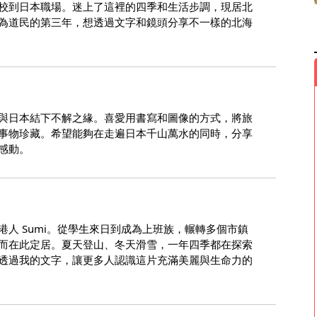
校到日本職場。迷上了這裡的四季和生活步調，現居北
為道民的第三年，想透過文字和鏡頭分享不一樣的北海
與日本結下不解之緣。喜愛用書寫和圖像的方式，將旅
事物珍藏。希望能夠在走遍日本千山萬水的同時，分享
感動。
港人 Sumi。從學生來日到成為上班族，輾轉多個市鎮
而在此定居。夏天登山、冬天滑雪，一年四季都在探索
透過我的文字，讓更多人認識這片充滿美麗與生命力的