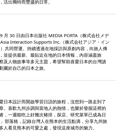
，活出獨特而豐盛的日常。
9 月 30 日由日本出版社 MEDIA PORTA（株式会社メデ
 Interaction Supports Inc.（株式会社アジア・イン
ト）共同營運。持續透過在地採訪與原創內容，向旅人傳
，並提供最新、最貼近在地的日本情報，內容涵蓋旅
察及人物故事等多元主題，希望幫助喜愛日本的台灣讀
劃屬於自己的日本之旅。
愛日本設計而開啟學習日語的旅程，沒想到一路走到了
章。喜歡九州步調與當地人的熱情，也樂於發掘這裡的
者，一週能吃上好幾次豬排，探店、研究菜單已成為日
太」部落格，記錄台灣人在熊本的生活點滴，分享九州旅
多人看見熊本的可愛之處，發現這座城市的魅力。