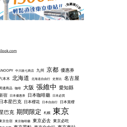
Klook.com
京都
優惠券
九州
SNOOPY
中川政七商店
北海道
名古屋
六本木
史努比
北海道自由行
張維中
大阪
愛知縣
周邊商品
咖啡
日本咖啡廳
新宿
日本優惠券
日本必買
日本星巴克
日本櫻花
日本賞櫻
日本自由行
東京
期間限定
星巴克
札幌
東京必去
東京必吃
東京住宿
東京咖啡廳