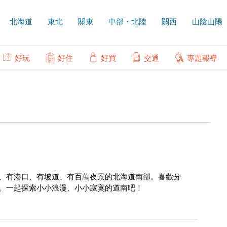
北海道
東北
關東
中部・北陸
關西
山陰山陽
好玩
好住
好買
交通
專題報導
、有港口、有坡道、有百萬夜景的北海道南部。喜歡分
。一起探索小小浪漫、小小寂寞的道南吧！