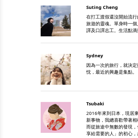
Suting Cheng
在打工渡假還沒開始流行
旅遊的靈魂。單身時一個
譯及口譯志工。生活點滴與
Sydney
因為一次的旅行，就決定
忱，最近的興趣是集點。
Tsubaki
2016年來到日本，現居
新事物，我總喜歡帶著相
而從旅途中無數的發現，
享給需要的人」的初心，