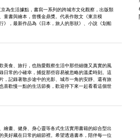
以東京為生活據點，書寫一系列的跨城市文化觀察，出版類
、童書與繪本，曾獲金鼎獎。代表作散文《東京模
行》，最新作品為《日本，旅人的形狀》、小說《划船
歡美食、旅行，也熱愛觀察生活中那些細微又真實的風
錄日常的小確幸，捕捉那些容易被忽略的溫柔時刻。這
片，記錄著散步途中的光影、城市一角的安靜、還有旅
也喜歡慢一點的生活節奏，歡迎停下來一起看看這個世
、繪畫、健身、身心靈等各式生活實用書籍的綜合型出
的美好藏在日常的細節裡。希望透過書本，陪伴每一位