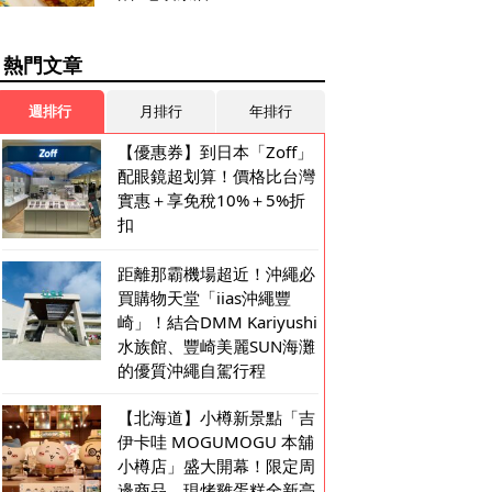
熱門文章
週排行
月排行
年排行
【優惠券】到日本「Zoff」
配眼鏡超划算！價格比台灣
實惠＋享免稅10%＋5%折
扣
距離那霸機場超近！沖繩必
買購物天堂「iias沖繩豐
崎」！結合DMM Kariyushi
水族館、豐崎美麗SUN海灘
的優質沖繩自駕行程
【北海道】小樽新景點「吉
伊卡哇 MOGUMOGU 本舖
小樽店」盛大開幕！限定周
邊商品、現烤雞蛋糕全新亮