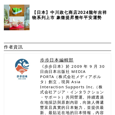
【日本】中川政七商店2024龍年吉祥
物系列上市 象徵提昇整年平安運勢
作者資訊
步步日本編輯部
《步步日本》於 2009 年 9 月 30
日由日本出版社 MEDIA
PORTA（株式会社メディアポル
タ）創立，現與 Asia
Interaction Supports Inc.（株
式会社アジア・インタラクション
・サポート）共同營運。持續透過
在地採訪與原創內容，向旅人傳遞
豐富且真實的日本魅力，並提供最
新、最貼近在地的日本情報，內容