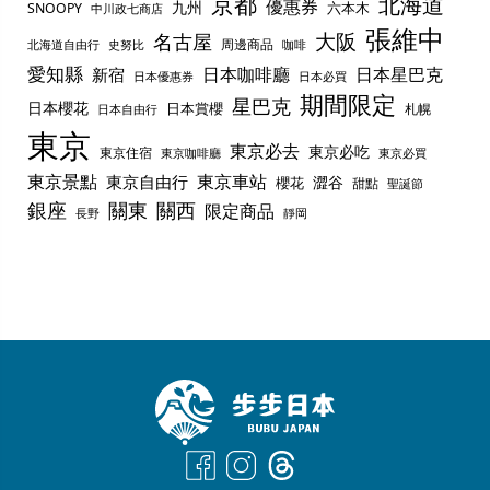
京都
北海道
優惠券
九州
六本木
SNOOPY
中川政七商店
張維中
名古屋
大阪
周邊商品
史努比
北海道自由行
咖啡
愛知縣
日本咖啡廳
日本星巴克
新宿
日本優惠券
日本必買
期間限定
星巴克
日本櫻花
日本賞櫻
札幌
日本自由行
東京
東京必去
東京必吃
東京住宿
東京咖啡廳
東京必買
東京景點
東京車站
東京自由行
澀谷
櫻花
甜點
聖誕節
銀座
關東
關西
限定商品
長野
靜岡