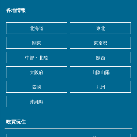
各地情報
北海道
東北
關東
東京都
中部・北陸
關西
大阪府
山陰山陽
四國
九州
沖繩縣
吃買玩住