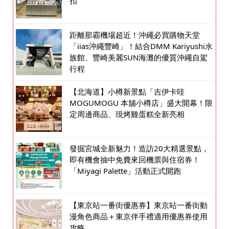
扣
距離那霸機場超近！沖繩必買購物天堂
「iias沖繩豐崎」！結合DMM Kariyushi水
族館、豐崎美麗SUN海灘的優質沖繩自駕
行程
【北海道】小樽新景點「吉伊卡哇
MOGUMOGU 本舖小樽店」盛大開幕！限
定周邊商品、現烤雞蛋糕全新亮相
發掘宮城全新魅力！造訪20大精選景點，
即有機會抽中免費來回機票與住宿券！
「Miyagi Palette」活動正式開跑
【東京站一番街優惠券】東京站一番街動
漫角色商品＋東京伴手禮適用優惠券使用
攻略