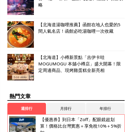
略
【北海道湯咖哩推薦】函館在地人也愛的5
間人氣名店！函館必吃湯咖哩一次收藏
【北海道】小樽新景點「吉伊卡哇
MOGUMOGU 本舖小樽店」盛大開幕！限
定周邊商品、現烤雞蛋糕全新亮相
熱門文章
週排行
月排行
年排行
【優惠券】到日本「Zoff」配眼鏡超划
算！價格比台灣實惠＋享免稅10%＋5%折