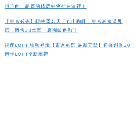
想吃的、想買的精選好物都在這裡！
【東京必去】輕井澤名店「丸山咖啡」東京表參道展
店，販售30款單一農園嚴選咖啡
銀座LOFT 強勢登場【東京必逛 最新直擊】迎接創業30
週年LOFT全新獻禮