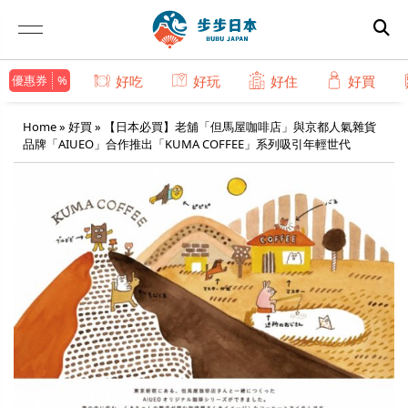
優惠券
好吃
好玩
好住
好買
Home
»
好買
»
【日本必買】老舖「但馬屋咖啡店」與京都人氣雜貨
品牌「AIUEO」合作推出「KUMA COFFEE」系列吸引年輕世代