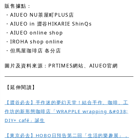
販售據點：
・AIUEO NU茶屋町PLUS店
・AIUEO in 澀谷HIKARIE ShinQs
・AIUEO online shop
・IROHA shop online
・但馬屋珈琲店 各分店
圖片及資料來源：PRTIMES網站、AIUEO官網
【延伸閱讀】
【澀谷必去】手作迷的夢幻天堂！結合手作、咖啡、工
作坊的新形態咖啡店「WRAPPLE wrapping &#038;
DIY+ café」誕生
【東京必去】HOBO日預告第二回「生活的樂趣展」，