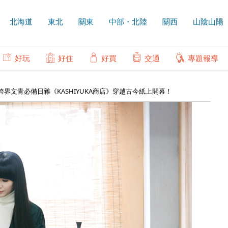
北海道
東北
關東
中部・北陸
關西
山陰山陽
好玩
好住
好買
交通
專題報導
】人氣天團跨界文青必備日雜《KASHIYUKA商店》穿越古今紙上開幕！