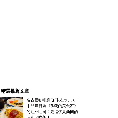
精選推薦文章
名古屋咖啡廳 珈琲処カラス
｜品嚐日劇《孤獨的美食家》
的紅豆吐司！走進伏見商圈的
昭和老喫茶店