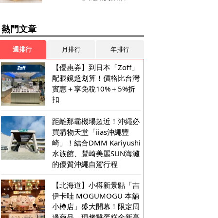
熱門文章
週排行
月排行
年排行
【優惠券】到日本「Zoff」
配眼鏡超划算！價格比台灣
實惠＋享免稅10%＋5%折
扣
距離那霸機場超近！沖繩必
買購物天堂「iias沖繩豐
崎」！結合DMM Kariyushi
水族館、豐崎美麗SUN海灘
的優質沖繩自駕行程
【北海道】小樽新景點「吉
伊卡哇 MOGUMOGU 本舖
小樽店」盛大開幕！限定周
邊商品、現烤雞蛋糕全新亮