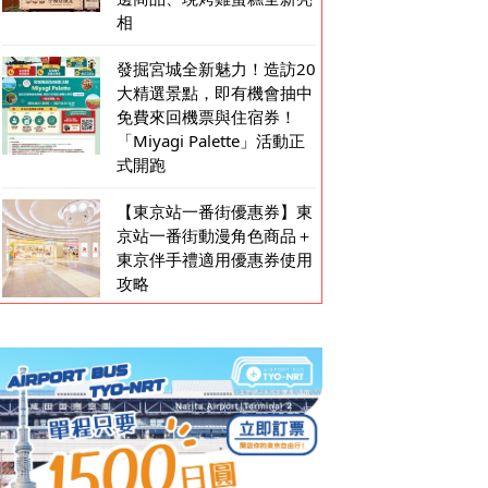
相
發掘宮城全新魅力！造訪20
大精選景點，即有機會抽中
免費來回機票與住宿券！
「Miyagi Palette」活動正
式開跑
【東京站一番街優惠券】東
京站一番街動漫角色商品＋
東京伴手禮適用優惠券使用
攻略