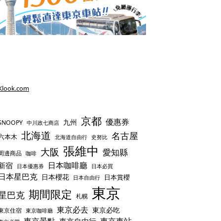
Klook.com
京都
優惠券
九州
SNOOPY
中川政七商店
北海道
名古屋
六本木
史努比
北海道自由行
張維中
大阪
愛知縣
周邊商品
咖啡
日本咖啡廳
新宿
日本優惠券
日本必買
日本星巴克
日本櫻花
日本賞櫻
日本自由行
東京
期間限定
星巴克
札幌
東京必去
東京必吃
東京住宿
東京咖啡廳