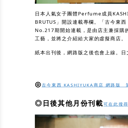
日本人氣女子團體Perfume成員KAS
BRUTUS」開設連載專欄。「古今東西 
No.217期開始連載，是由店主兼採購
工藝，並將之介紹給大家的虛擬商店。
紙本出刊後，網路版之後也會上線。日
◎
古今東西 KASHIYUKA商店 網路版
◎日後其他月份刊載
可在此搜