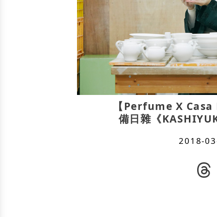
【Perfume X Ca
備日雜《KASHIY
2018-03