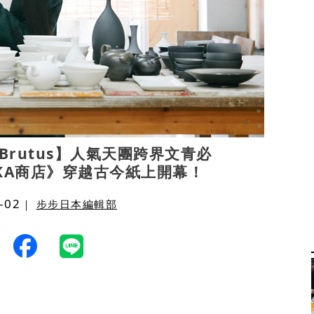
sa Brutus】人氣天團跨界文青必
UKA商店》穿越古今紙上開幕！
-02
｜
步步日本編輯部