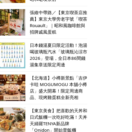
張維中帶路／【東京喫茶店推
薦】東京大學旁老字號「喫茶
Rouault」｜昭和風咖啡館與
招牌戚風蛋糕
日本錢湯夏日限定活動！泡湯
喝玻璃瓶汽水「玻璃瓶沁涼市
2026」登場，全日本86間錢
湯集章送限定周邊
【北海道】小樽新景點「吉伊
卡哇 MOGUMOGU 本舖小樽
店」盛大開幕！限定周邊商
品、現烤雞蛋糕全新亮相
【東京美食】把喜歡的天丼和
日式飯糰一次吃好吃滿！天丼
天婦羅TENYA新品牌
「Onidon」開始賣飯糰