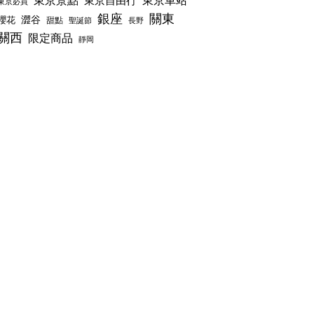
東京景點
東京車站
東京自由行
東京必買
銀座
關東
澀谷
櫻花
甜點
聖誕節
長野
關西
限定商品
靜岡