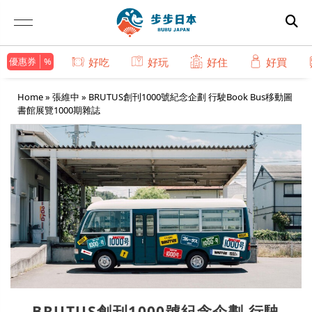
優惠券
好吃
好玩
好住
好買
Home
»
張維中
»
BRUTUS創刊1000號紀念企劃 行駛Book Bus移動圖
書館展覽1000期雜誌
BRUTUS創刊1000號紀念企劃 行駛