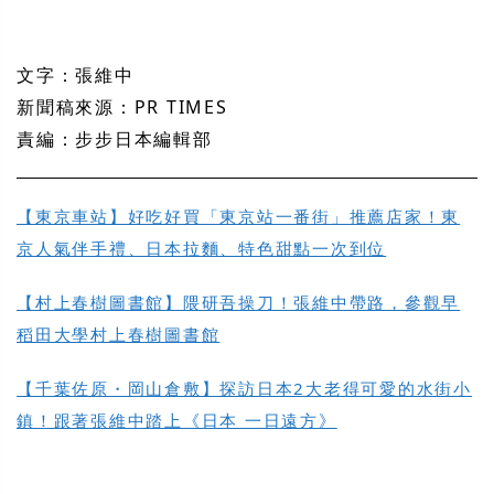
文字：張維中
新聞稿來源：PR TIMES
責編：步步日本編輯部
【東京車站】好吃好買「東京站一番街」推薦店家！東
京人氣伴手禮、日本拉麵、特色甜點一次到位
【村上春樹圖書館】隈研吾操刀！張維中帶路，參觀早
稻田大學村上春樹圖書館
【千葉佐原・岡山倉敷】探訪日本2大老得可愛的水街小
鎮！跟著張維中踏上《日本 一日遠方》