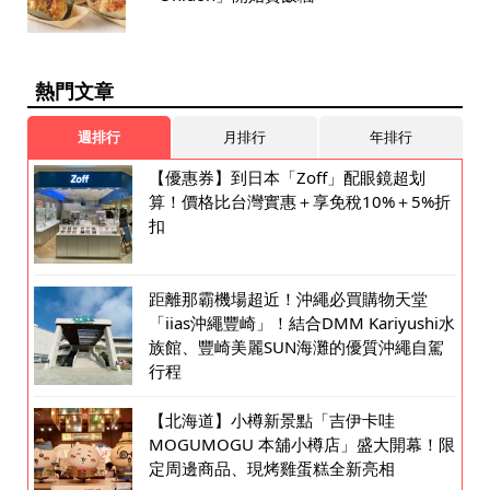
熱門文章
週排行
月排行
年排行
【優惠券】到日本「Zoff」配眼鏡超划
算！價格比台灣實惠＋享免稅10%＋5%折
扣
距離那霸機場超近！沖繩必買購物天堂
「iias沖繩豐崎」！結合DMM Kariyushi水
族館、豐崎美麗SUN海灘的優質沖繩自駕
行程
【北海道】小樽新景點「吉伊卡哇
MOGUMOGU 本舖小樽店」盛大開幕！限
定周邊商品、現烤雞蛋糕全新亮相