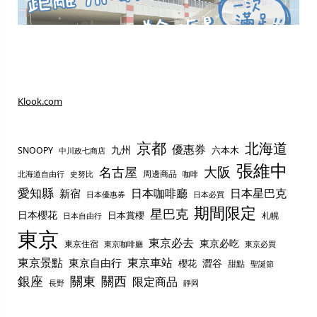
Klook.com
京都
北海道
優惠券
九州
六本木
SNOOPY
中川政七商店
張維中
名古屋
大阪
周邊商品
史努比
北海道自由行
咖啡
愛知縣
日本咖啡廳
日本星巴克
新宿
日本優惠券
日本必買
期間限定
星巴克
日本櫻花
日本賞櫻
札幌
日本自由行
東京
東京必去
東京必吃
東京住宿
東京咖啡廳
東京必買
東京景點
東京車站
東京自由行
澀谷
櫻花
甜點
聖誕節
銀座
關東
關西
限定商品
長野
靜岡