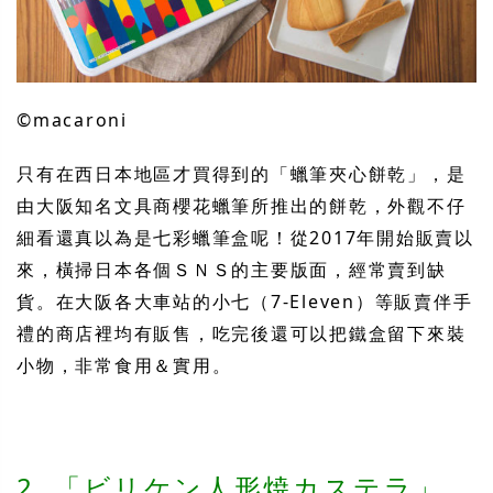
©︎macaroni
只有在西日本地區才買得到的「蠟筆夾心餅乾」，是
由大阪知名文具商櫻花蠟筆所推出的餅乾，外觀不仔
細看還真以為是七彩蠟筆盒呢！從2017年開始販賣以
來，橫掃日本各個ＳＮＳ的主要版面，經常賣到缺
貨。在大阪各大車站的小七（7-Eleven）等販賣伴手
禮的商店裡均有販售，吃完後還可以把鐵盒留下來裝
小物，非常食用＆實用。
2. 「ビリケン人形焼カステラ」