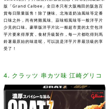
版「Grand Calbee」全日本只有大阪梅田的阪急百
貨每日限量販售！除了鹽味、北海道奶油風味等定番
口味之外，尚有烤雞風味、蒜味蝦風味等一般洋芋片
少見的口味。豪華版洋芋片比一般超市賣的太空包洋
芋片要來得厚實，食材升級製作，每一片都吃得到馬
鈴薯最原始的味道呢，可以
說
是洋芋片界最頂級的享
受了！
4. クラッツ 串カツ味 江崎グリコ