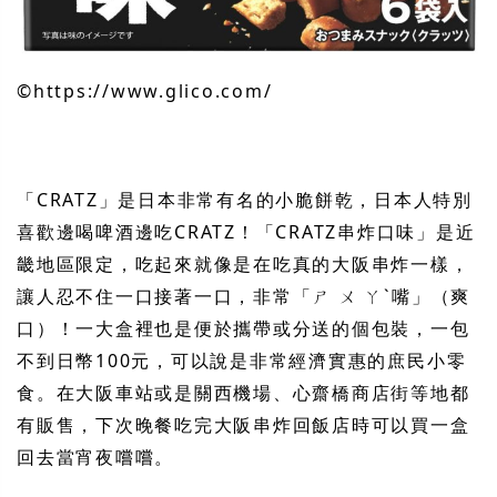
©︎https://www.glico.com/
「CRATZ」是日本非常有名的小脆餅乾，日本人特別
喜歡邊喝啤酒邊吃CRATZ！「CRATZ串炸口味」是近
畿地區限定，吃起來就像是在吃真的大阪串炸一樣，
讓人忍不住一口接著一口，非常「
ㄕ
ㄨ
ㄚ
ˋ嘴」（
爽
口
）！一大盒裡也是便於攜帶或分送的個包裝，一包
不到日幣100元，可以
說
是非常經濟實惠的庶民小零
食。在大阪車站或是關西機場、心齋橋商店街等地都
有販售，下次晚餐吃完大阪串炸回飯店時可以買一盒
回去當宵夜
嚐嚐
。