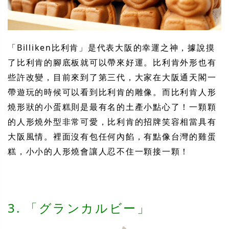
「Billiken比利肯」是代表大阪的幸運之神，據
說
摸
了比利肯的
腳
底板就可以帶來好運。比利肯外形也有
些許改變，目前來到了第三代，大家在大阪通天閣一
帶遊玩的時候可以看到比利肯的雕像。而比利肯人形
燒形狀的小蛋糕則是最有名的土
產
小點心了！一顆顆
的人形燒外型非常可愛，比利肯的招牌笑容相當具有
大阪風情。裡面沒有包任何
內
餡，有點像台灣的雞蛋
糕，小小的人形燒會讓人忍不住一顆接一顆！
3. 「グランカルビー」