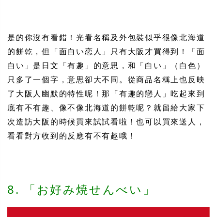
是的你沒有看錯！光看名稱及外包裝似乎很像北海道
的餅乾，但「面白い恋人」只有大阪才買得到！「面
白い」是日文「有趣」的意思，和「白い」（白色）
只多了一個字，意思卻大不同。從商品名稱上也反映
了大阪人幽默的特性呢！那「有趣的戀人」吃起來到
底有不有趣、像不像北海道的餅乾呢？就留給大家下
次造訪大阪的時候買來試試看啦！也可以買來送人，
看看對方收到的反應有不有趣哦！
8. 「お好み焼せんべい」