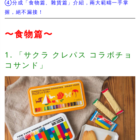
④分成「食物篇、雜貨篇」介紹，兩大範疇一手掌
握，絕不漏接！
〜食物篇〜
1. 「サクラ クレパス コラボチョ
コサンド」