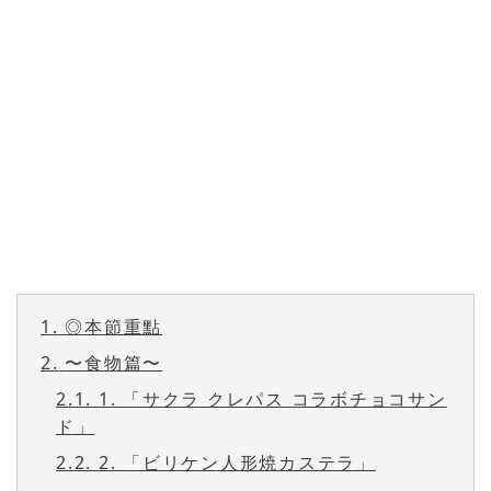
1.
◎本節重點
2.
〜食物篇〜
2.1.
1. 「サクラ クレパス コラボチョコサン
ド」
2.2.
2. 「ビリケン人形焼カステラ」