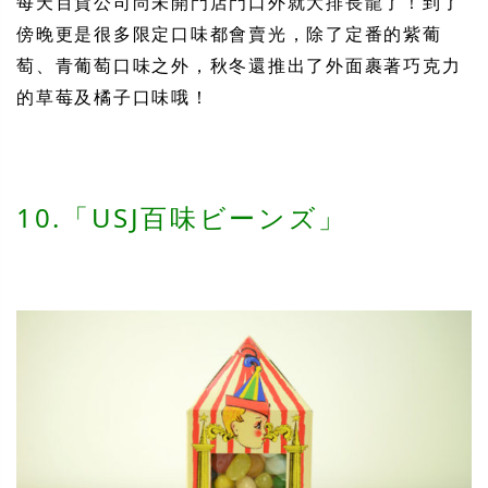
每天百貨公司尚未開門店門口外就大排長龍了！到了
傍晚更是很多限定口味都會賣光，除了定番的紫葡
萄、青葡萄口味之外，秋冬還推出了外面裹著巧克力
的草莓及橘子口味哦！
10.「USJ百味ビーンズ」