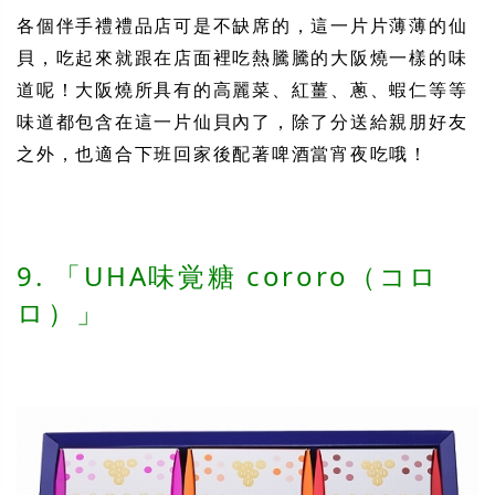
各個伴手禮禮品店可是不缺席的，這一片片薄薄的仙
貝，吃起來就跟在店面裡吃熱騰騰的大阪燒一樣的味
道呢！大阪燒所具有的高麗菜、紅薑、蔥、蝦仁等等
味道都包含在這一片仙貝
內
了，除了分送給親朋好友
之外，也適合下班回家後配著啤酒當宵夜吃哦！
9. 「UHA味覚糖 cororo（コロ
ロ）」