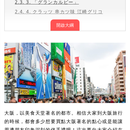
2.3.
3. 「グランカルビー」
2.4.
4. クラッツ 串カツ味 江崎グリコ
開啟大綱
大阪，以美食天堂著名的都市。相信大家到大阪旅行
的時候，都會多少想要買點大阪著名的點心或是能讓
周遭朋友印象深刻的伴手禮吧！這次要向大家介紹在