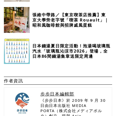
張維中帶路／【東京喫茶店推薦】東
京大學旁老字號「喫茶 Rouault」｜
昭和風咖啡館與招牌戚風蛋糕
日本錢湯夏日限定活動！泡湯喝玻璃瓶
汽水「玻璃瓶沁涼市2026」登場，全
日本86間錢湯集章送限定周邊
作者資訊
步步日本編輯部
《步步日本》於 2009 年 9 月 30
日由日本出版社 MEDIA
PORTA（株式会社メディアポル
タ）創立，現與 Asia