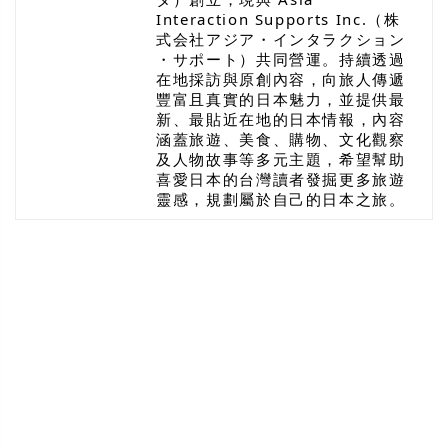
Interaction Supports Inc.（株
式会社アジア・インタラクション
・サポート）共同營運。持續透過
在地採訪與原創內容，向旅人傳遞
豐富且真實的日本魅力，並提供最
新、最貼近在地的日本情報，內容
涵蓋旅遊、美食、購物、文化觀察
及人物故事等多元主題，希望幫助
喜愛日本的台灣讀者發掘更多旅遊
靈感，規劃屬於自己的日本之旅。