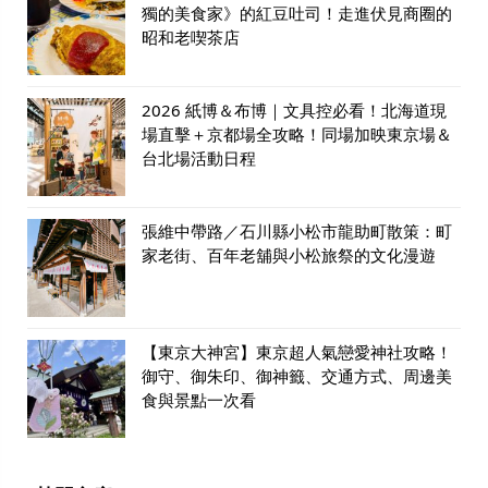
獨的美食家》的紅豆吐司！走進伏見商圈的
昭和老喫茶店
2026 紙博＆布博｜文具控必看！北海道現
場直擊＋京都場全攻略！同場加映東京場＆
台北場活動日程
張維中帶路／石川縣小松市龍助町散策：町
家老街、百年老舖與小松旅祭的文化漫遊
【東京大神宮】東京超人氣戀愛神社攻略！
御守、御朱印、御神籤、交通方式、周邊美
食與景點一次看