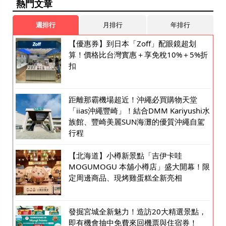
熱門文章
週排行
月排行
年排行
【優惠券】到日本「Zoff」配眼鏡超划
算！價格比台灣實惠＋享免稅10%＋5%折
扣
距離那霸機場超近！沖繩必買購物天堂
「iias沖繩豐崎」！結合DMM Kariyushi水
族館、豐崎美麗SUN海灘的優質沖繩自駕
行程
【北海道】小樽新景點「吉伊卡哇
MOGUMOGU 本舖小樽店」盛大開幕！限
定周邊商品、現烤雞蛋糕全新亮相
發掘宮城全新魅力！造訪20大精選景點，
即有機會抽中免費來回機票與住宿券！