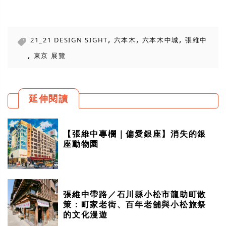
,
,
,
21_21 DESIGN SIGHT
六本木
六本木中城
張維中
,
東京 展覽
延伸閱讀
【張維中專欄｜偏愛銀座】消失的銀
座動物園
張維中帶路／石川縣小松市龍助町散
策：町家老街、百年老舖與小松旅祭
的文化漫遊