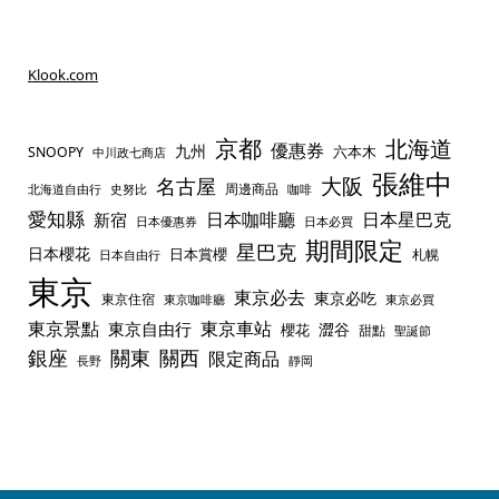
Klook.com
京都
北海道
優惠券
九州
六本木
SNOOPY
中川政七商店
張維中
名古屋
大阪
周邊商品
史努比
北海道自由行
咖啡
愛知縣
日本咖啡廳
日本星巴克
新宿
日本優惠券
日本必買
期間限定
星巴克
日本櫻花
日本賞櫻
札幌
日本自由行
東京
東京必去
東京必吃
東京住宿
東京咖啡廳
東京必買
東京景點
東京車站
東京自由行
澀谷
櫻花
甜點
聖誕節
銀座
關東
關西
限定商品
長野
靜岡