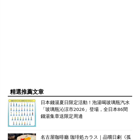
精選推薦文章
日本錢湯夏日限定活動！泡湯喝玻璃瓶汽水
「玻璃瓶沁涼市2026」登場，全日本86間
錢湯集章送限定周邊
名古屋咖啡廳 珈琲処カラス｜品嚐日劇《孤