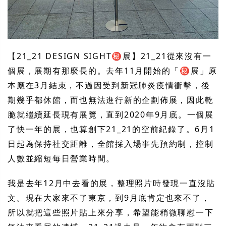
【21_21 DESIGN SIGHT㊙展】21_21從來沒有一
個展，展期有那麼長的。去年11月開始的「㊙展」原
本應在3月結束，不過因受到新冠肺炎疫情衝擊，後
期幾乎都休館，而也無法進行新的企劃佈展，因此乾
脆就繼續延長現有展覽，直到2020年9月底。一個展
了快一年的展，也算創下21_21的空前紀錄了。6月1
日起為保持社交距離，全館採入場事先預約制，控制
人數並縮短每日營業時間。
我是去年12月中去看的展，整理照片時發現一直沒貼
文。現在大家來不了東京，到9月底肯定也來不了，
所以就把這些照片貼上來分享，希望能稍微聊慰一下