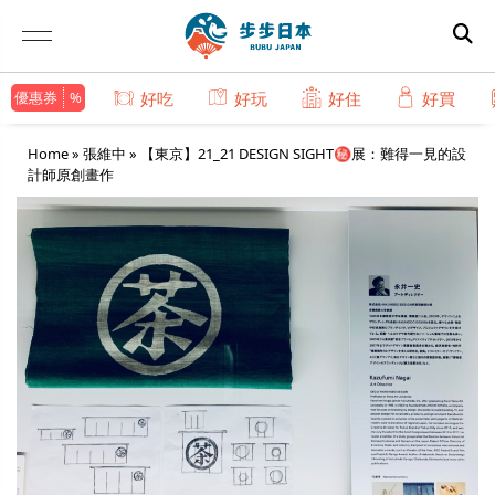
優惠券
好吃
好玩
好住
好買
Home
»
張維中
»
【東京】21_21 DESIGN SIGHT㊙展：難得一見的設
計師原創畫作