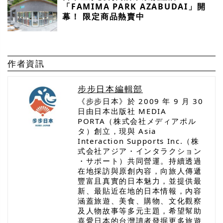
「FAMIMA PARK AZABUDAI」開
幕！ 限定商品熱賣中
作者資訊
步步日本編輯部
《步步日本》於 2009 年 9 月 30
日由日本出版社 MEDIA
PORTA（株式会社メディアポル
タ）創立，現與 Asia
Interaction Supports Inc.（株
式会社アジア・インタラクション
・サポート）共同營運。持續透過
在地採訪與原創內容，向旅人傳遞
豐富且真實的日本魅力，並提供最
新、最貼近在地的日本情報，內容
涵蓋旅遊、美食、購物、文化觀察
及人物故事等多元主題，希望幫助
喜愛日本的台灣讀者發掘更多旅遊