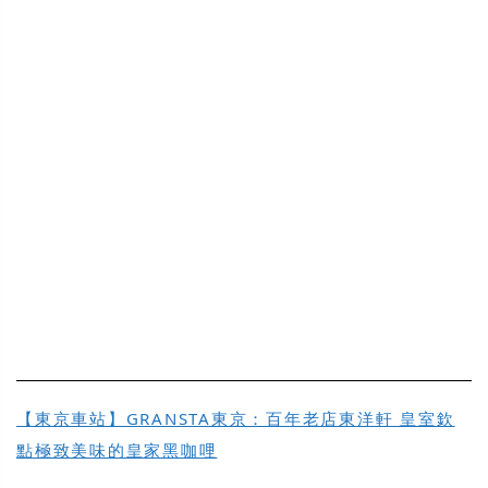
【東京車站】GRANSTA東京：百年老店東洋軒 皇室欽
點極致美味的皇家黑咖哩