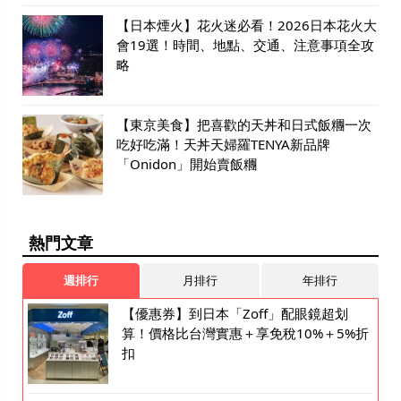
【日本煙火】花火迷必看！2026日本花火大
會19選！時間、地點、交通、注意事項全攻
略
【東京美食】把喜歡的天丼和日式飯糰一次
吃好吃滿！天丼天婦羅TENYA新品牌
「Onidon」開始賣飯糰
熱門文章
週排行
月排行
年排行
【優惠券】到日本「Zoff」配眼鏡超划
算！價格比台灣實惠＋享免稅10%＋5%折
扣