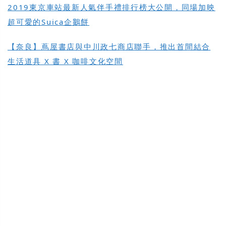
2019東京車站最新人氣伴手禮排行榜大公開，同場加映
超可愛的Suica企鵝餅
【奈良】蔦屋書店與中川政七商店聯手，推出首間結合
生活道具 X 書 X 咖啡文化空間