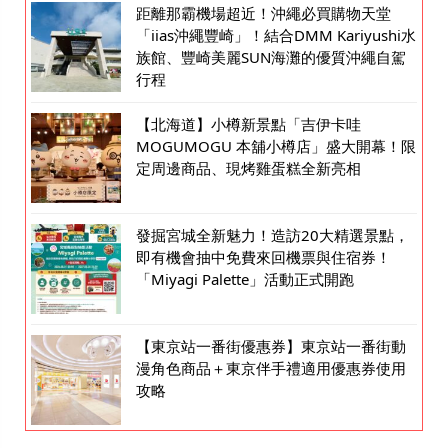
距離那霸機場超近！沖繩必買購物天堂
「iias沖繩豐崎」！結合DMM Kariyushi水
族館、豐崎美麗SUN海灘的優質沖繩自駕
行程
【北海道】小樽新景點「吉伊卡哇
MOGUMOGU 本舖小樽店」盛大開幕！限
定周邊商品、現烤雞蛋糕全新亮相
發掘宮城全新魅力！造訪20大精選景點，
即有機會抽中免費來回機票與住宿券！
「Miyagi Palette」活動正式開跑
【東京站一番街優惠券】東京站一番街動
漫角色商品＋東京伴手禮適用優惠券使用
攻略