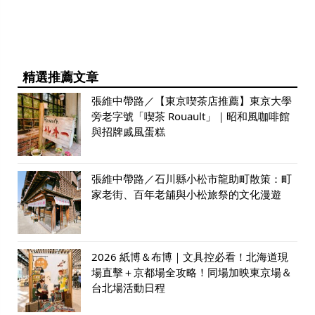
精選推薦文章
張維中帶路／【東京喫茶店推薦】東京大學
旁老字號「喫茶 Rouault」｜昭和風咖啡館
與招牌戚風蛋糕
張維中帶路／石川縣小松市龍助町散策：町
家老街、百年老舖與小松旅祭的文化漫遊
2026 紙博＆布博｜文具控必看！北海道現
場直擊＋京都場全攻略！同場加映東京場＆
台北場活動日程