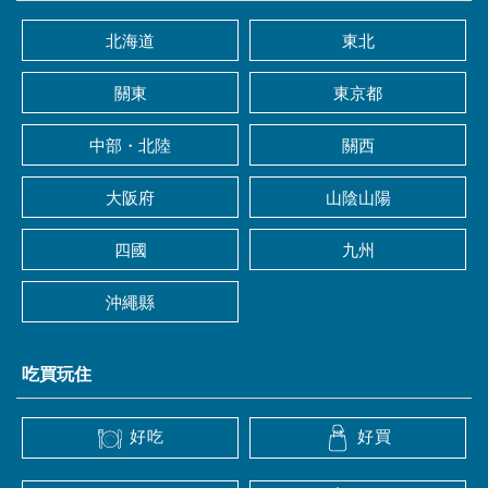
北海道
東北
關東
東京都
中部・北陸
關西
大阪府
山陰山陽
四國
九州
沖繩縣
吃買玩住
好吃
好買