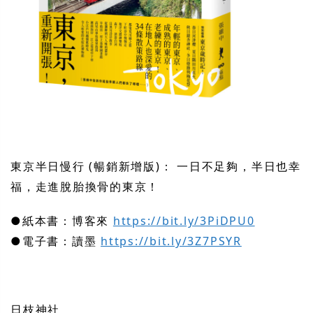
東京半日慢行
(暢銷新增版)：
一日不足
夠，半日也幸
福，走進脫胎換骨的東京！
●
紙本書：博客來
https://bit.ly/3PiDPU0
●
電子書：讀墨
https://bit.ly/3Z7PSYR
日枝神社