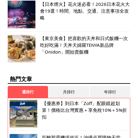
【日本煙火】花火迷必看！2026日本花火大
會19選！時間、地點、交通、注意事項全攻
略
【東京美食】把喜歡的天丼和日式飯糰一次
吃好吃滿！天丼天婦羅TENYA新品牌
「Onidon」開始賣飯糰
熱門文章
週排行
月排行
年排行
【優惠券】到日本「Zoff」配眼鏡超划
算！價格比台灣實惠＋享免稅10%＋5%折
扣
距離那霸機場超近！沖繩必買購物天堂