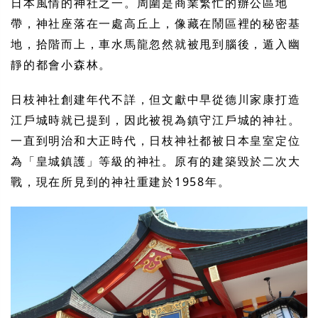
日本風情的神社之一。周圍是商業繁忙的辦公區地
帶，神社座落在一處高丘上，像藏在鬧區裡的秘密基
地，拾階而上，車水馬龍忽然就被甩到腦後，遁入幽
靜的都會小森林。
日枝神社創建年代不詳，但文獻中早從德川家康打造
江戶城時就已提到，因此被視為鎮守江戶城的神社。
一直到明治和大正時代，日枝神社都被日本皇室定位
為「皇城鎮護」等級的神社。原有的建築毀於二次大
戰，現在所見到的神社重建於1958年。