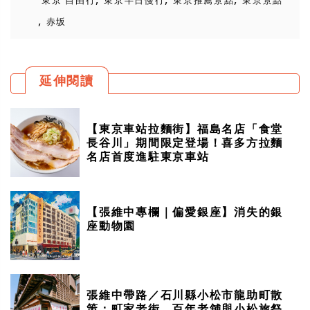
東京 自由行
東京半日慢行
東京推薦景點
東京景點
,
赤坂
延伸閱讀
【東京車站拉麵街】福島名店「食堂
長谷川」期間限定登場！喜多方拉麵
名店首度進駐東京車站
【張維中專欄｜偏愛銀座】消失的銀
座動物園
張維中帶路／石川縣小松市龍助町散
策：町家老街、百年老舖與小松旅祭