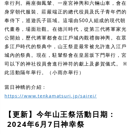
幸行列。兩座御鳳輦、一座宮神輿和六輛山車，會在
身穿朝代服裝、莊嚴端正的總代役員及氏子青年們的
奉侍下，巡遊氏子區域。這場由500人組成的現代朝
代畫卷，場面壯觀。在德川時代，從第三代將軍家光
公開始，歷代將軍都會在江戶城內觀禮御神輿。在眾
多江戶時代的祭典中，山王祭是最常被允許進入江戶
城內的祭典。現在，駐輦祭會在皇居坂下門舉行，宮
司以下的神社役員會進行神符的獻上及參賀儀式。 ※
此活動隔年舉行。（小雨亦舉行）
當日神轎的介紹：
https://www.tenkamatsuri.jp/sairei/
【更新】今年山王祭活動日期：
2024年6月7日神幸祭