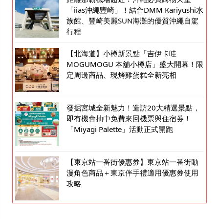
「iias沖繩豐崎」！結合DMM Kariyushi水
族館、豐崎美麗SUN海灘的優質沖繩自駕
行程
【北海道】小樽新景點「吉伊卡哇
MOGUMOGU 本舖小樽店」盛大開幕！限
定周邊商品、現烤雞蛋糕全新亮相
發掘宮城全新魅力！造訪20大精選景點，
即有機會抽中免費來回機票與住宿券！
「Miyagi Palette」活動正式開跑
【東京站一番街優惠券】東京站一番街動
漫角色商品＋東京伴手禮適用優惠券使用
攻略