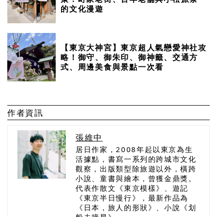
的文化漫遊
【東京大神宮】東京超人氣戀愛神社攻
略！御守、御朱印、御神籤、交通方
式、周邊美食與景點一次看
作者資訊
張維中
居日作家，2008年起以東京為生
活據點，書寫一系列的跨城市文化
觀察，出版類型除旅遊以外，橫跨
小說、童書與繪本，曾獲金鼎獎。
代表作散文《東京模樣》、遊記
《東京半日慢行》，最新作品為
《日本，旅人的形狀》、小說《划