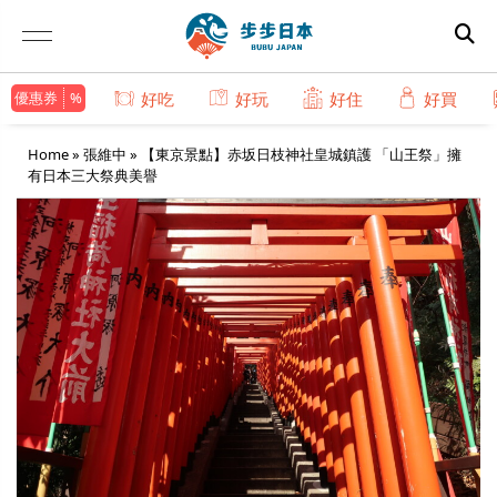
優惠券
好吃
好玩
好住
好買
Home
»
張維中
»
【東京景點】赤坂日枝神社皇城鎮護 「山王祭」擁
有日本三大祭典美譽