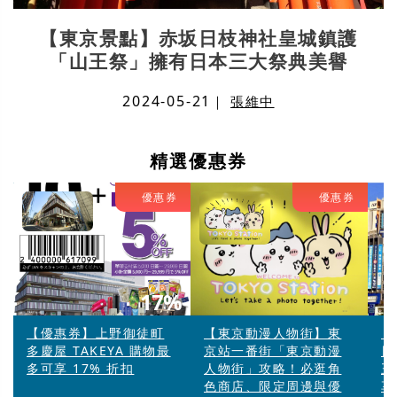
【東京景點】赤坂日枝神社皇城鎮護
「山王祭」擁有日本三大祭典美譽
2024-05-21
｜
張維中
精選優惠券
優惠券
優惠券
17%
【優惠券】上野御徒町
【東京動漫人物街】東
【
多慶屋 TAKEYA 購物最
京站一番街「東京動漫
日
多可享 17% 折扣
人物街」攻略！必逛角
王
色商店、限定周邊與優
享