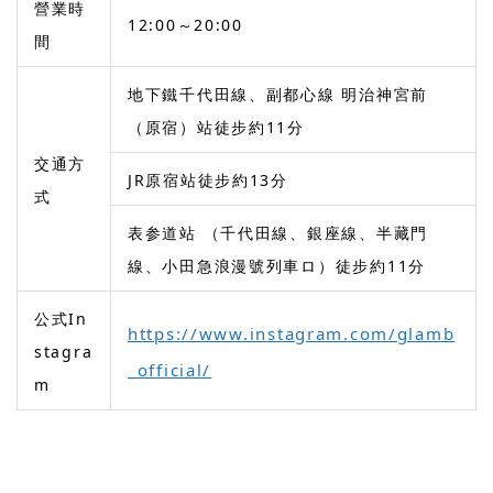
營業時
12:00～20:00
間
地下鐵千代田線、副都心線 明治神宮前
（原宿）站徒步約11分
交通方
JR原宿站徒步約13分
式
表参道站 （千代田線、銀座線、半藏門
線、小田急浪漫號列車ロ）徒步約11分
公式In
https://www.instagram.com/glamb
stagra
_official/
m