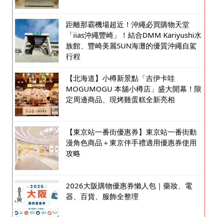
距離那霸機場超近！沖繩必買購物天堂
「iias沖繩豐崎」！結合DMM Kariyushi水
族館、豐崎美麗SUN海灘的優質沖繩自駕
行程
【北海道】小樽新景點「吉伊卡哇
MOGUMOGU 本舖小樽店」盛大開幕！限
定周邊商品、現烤雞蛋糕全新亮相
【東京站一番街優惠券】東京站一番街動
漫角色商品＋東京伴手禮適用優惠券使用
攻略
2026大阪購物優惠券懶人包｜藥妝、電
器、百貨、服飾全整理