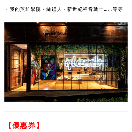
・我的英雄學院・鏈鋸人・新世紀福音戰士……等等
【優惠券】