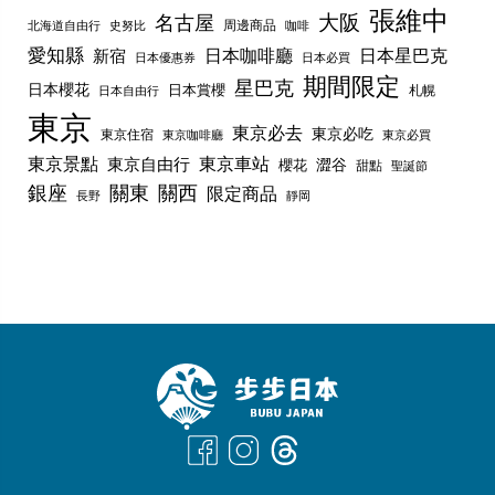
張維中
名古屋
大阪
周邊商品
史努比
北海道自由行
咖啡
愛知縣
日本咖啡廳
日本星巴克
新宿
日本優惠券
日本必買
期間限定
星巴克
日本櫻花
日本賞櫻
札幌
日本自由行
東京
東京必去
東京必吃
東京住宿
東京咖啡廳
東京必買
東京景點
東京車站
東京自由行
澀谷
櫻花
甜點
聖誕節
銀座
關東
關西
限定商品
長野
靜岡