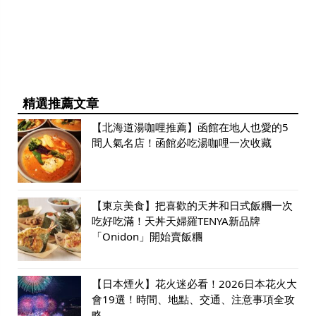
精選推薦文章
【北海道湯咖哩推薦】函館在地人也愛的5
間人氣名店！函館必吃湯咖哩一次收藏
【東京美食】把喜歡的天丼和日式飯糰一次
吃好吃滿！天丼天婦羅TENYA新品牌
「Onidon」開始賣飯糰
【日本煙火】花火迷必看！2026日本花火大
會19選！時間、地點、交通、注意事項全攻
略