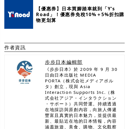
【優惠券】日本買腳踏車就到「Y’s
Road」！優惠券免稅10%＋5%折扣購
物更划算
作者資訊
步步日本編輯部
《步步日本》於 2009 年 9 月 30
日由日本出版社 MEDIA
PORTA（株式会社メディアポル
タ）創立，現與 Asia
Interaction Supports Inc.（株
式会社アジア・インタラクション
・サポート）共同營運。持續透過
在地採訪與原創內容，向旅人傳遞
豐富且真實的日本魅力，並提供最
新、最貼近在地的日本情報，內容
涵蓋旅遊、美食、購物、文化觀察