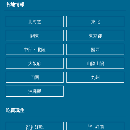
各地情報
北海道
東北
關東
東京都
中部・北陸
關西
大阪府
山陰山陽
四國
九州
沖繩縣
吃買玩住
好吃
好買