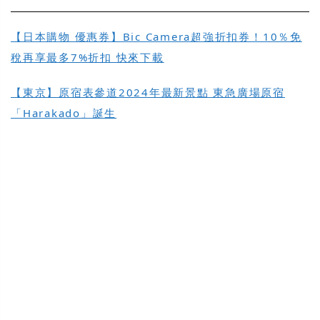
【日本購物 優惠券】Bic Camera超強折扣券！10％免
稅再享最多7%折扣 快來下載
【東京】原宿表參道2024年最新景點 東急廣場原宿
「Harakado」誕生