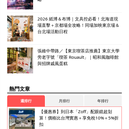
2026 紙博＆布博｜文具控必看！北海道現
場直擊＋京都場全攻略！同場加映東京場＆
台北場活動日程
張維中帶路／【東京喫茶店推薦】東京大學
旁老字號「喫茶 Rouault」｜昭和風咖啡館
與招牌戚風蛋糕
熱門文章
週排行
月排行
年排行
【優惠券】到日本「Zoff」配眼鏡超划
算！價格比台灣實惠＋享免稅10%＋5%折
扣