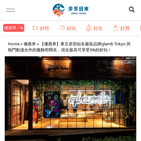
優惠券
好吃
好玩
好住
好買
Home
»
優惠券
»
【優惠券】東京原宿知名服裝品牌glamb Tokyo 與
熱門動漫合作的服飾而聞名，現在最高可享受5%的折扣！