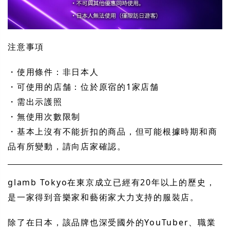
注意事項
・使用條件：非日本人
・可使用的店舗：位於原宿的1家店舗
・需出示護照
・無使用次數限制
・基本上沒有不能折扣的商品，但可能根據時期和商
品有所變動，請向店家確認。
glamb Tokyo在東京成立已經有20年以上的歷史，
是一家得到音樂家和藝術家大力支持的服裝店。
除了在日本，該品牌也深受國外的YouTuber、職業