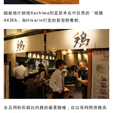
鐵板燒什錦燒Kashiwa則是原本在中目黑的「燒雞
AKIRA」為Hikarie打造的新形態餐館。
全店用秋田縣比內雞的嚴選雞種，佐以長時間用雞高