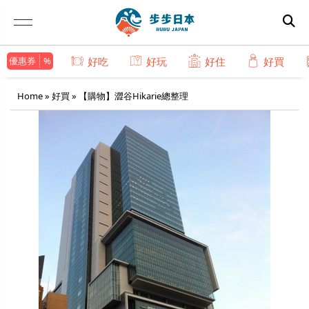
優惠券
好吃
好玩
好住
好買
Home
»
好買
»
【購物】澀谷Hikarie總整理