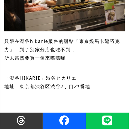
只限在澀谷hikarie販售的甜點「東京燒馬卡龍巧克
力」，到了別家分店也吃不到，
所以當然要買一個來嚐嚐囉！
「澀谷HIKARIE」渋谷ヒカリエ
地址：東京都渋谷区渋谷
2
丁目
21
番地