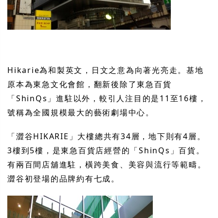
Hikarie為和製英文，日文之意為向著光亮走。基地
原本為東急文化會館，翻新後除了東急百貨
「ShinQs」進駐以外，較引人注目的是11至16樓，
號稱為全國規模最大的藝術劇場中心。
「澀谷HIKARIE」大樓總共有34層，地下則有4層。
3樓到5樓，是東急百貨店經營的「ShinQs」百貨。
有兩百間店舖進駐，橫跨美食、美容與流行等範疇。
澀谷初登場的品牌約有七成。