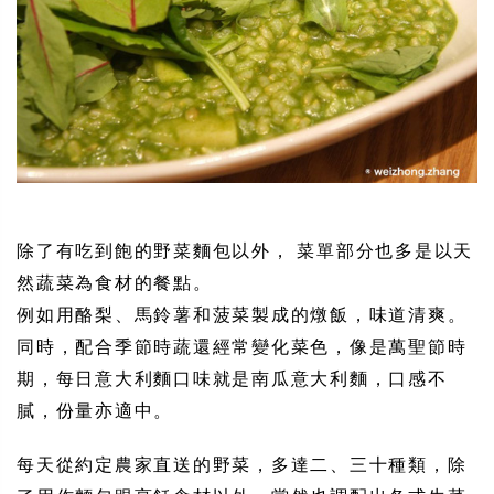
除了有吃到飽的野菜麵包以外， 菜單部分也多是以天
然蔬菜為食材的餐點。
例如用酪梨、馬鈴薯和菠菜製成的燉飯，味道清爽。
同時，配合季節時蔬還經常變化菜色，像是萬聖節時
期，每日意大利麵口味就是南瓜意大利麵，口感不
膩，份量亦適中。
每天從約定農家直送的野菜，多達二、三十種類，除