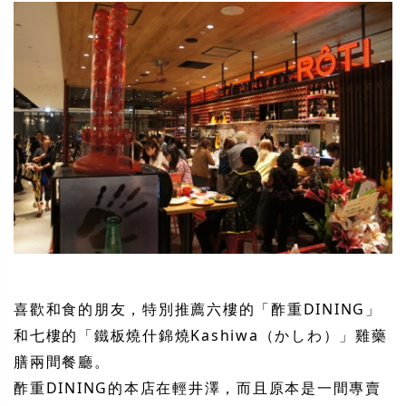
喜歡和食的朋友，特別推薦六樓的「酢重DINING」
和七樓的「鐵板燒什錦燒Kashiwa（かしわ）」雞藥
膳兩間餐廳。
酢重DINING的本店在輕井澤，而且原本是一間專賣