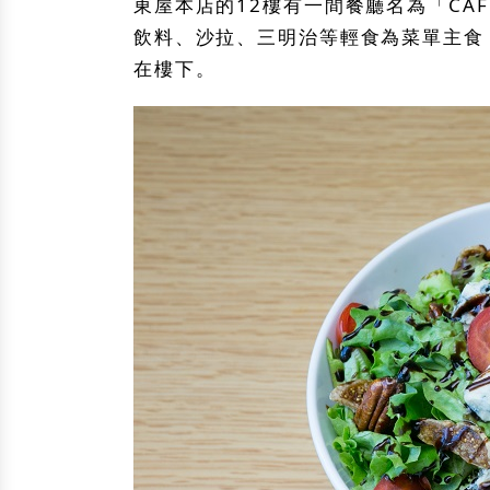
東屋本店的12樓有一間餐廳名為「CAF
飲料、沙拉、三明治等輕食為菜單主食
在樓下。