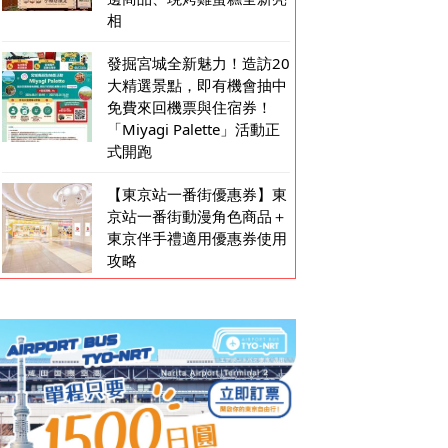
相
發掘宮城全新魅力！造訪20
大精選景點，即有機會抽中
免費來回機票與住宿券！
「Miyagi Palette」活動正
式開跑
【東京站一番街優惠券】東
京站一番街動漫角色商品＋
東京伴手禮適用優惠券使用
攻略