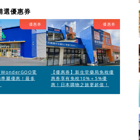
精選優惠券
優惠券
優惠券
WonderGOO電
【優惠券】新生堂藥局免稅優
的專屬優惠！最多
惠券享有免稅10%＋5%優
！
惠！日本購物之旅更超值！