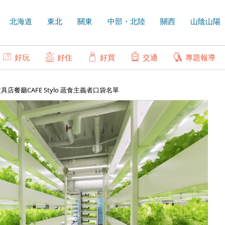
北海道
東北
關東
中部・北陸
關西
山陰山陽
好玩
好住
好買
交通
專題報導
餐廳CAFE Stylo 蔬食主義者口袋名單