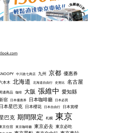
Klook.com
京都
優惠券
九州
SNOOPY
中川政七商店
北海道
名古屋
六本木
史努比
北海道自由行
張維中
大阪
愛知縣
周邊商品
咖啡
日本咖啡廳
新宿
日本優惠券
日本必買
日本星巴克
日本櫻花
日本賞櫻
日本自由行
東京
期間限定
星巴克
札幌
東京必去
東京必吃
東京住宿
東京咖啡廳