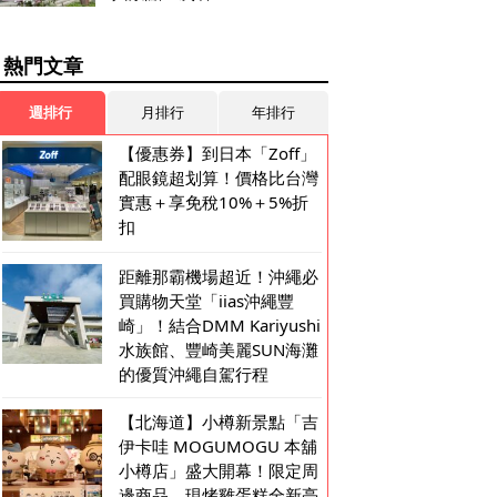
熱門文章
週排行
月排行
年排行
【優惠券】到日本「Zoff」
配眼鏡超划算！價格比台灣
實惠＋享免稅10%＋5%折
扣
距離那霸機場超近！沖繩必
買購物天堂「iias沖繩豐
崎」！結合DMM Kariyushi
水族館、豐崎美麗SUN海灘
的優質沖繩自駕行程
【北海道】小樽新景點「吉
伊卡哇 MOGUMOGU 本舖
小樽店」盛大開幕！限定周
邊商品、現烤雞蛋糕全新亮