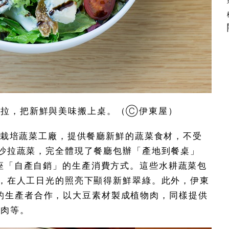
菜為沙拉，把新鮮與美味搬上桌。（Ⓒ伊東屋）
耕栽培蔬菜工廠，提供餐廳新鮮的蔬菜食材，不受
沙拉蔬菜，完全體現了餐廳包辦「產地到餐桌」
且是銀座「自產自銷」的生產消費方式。這些水耕蔬菜包
，在人工日光的照亮下顯得新鮮翠綠。此外，伊東
™）的生產者合作，以大豆素材製成植物肉，同樣提供
堡肉等。