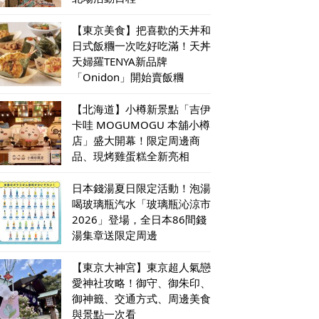
【東京美食】把喜歡的天丼和
日式飯糰一次吃好吃滿！天丼
天婦羅TENYA新品牌
「Onidon」開始賣飯糰
【北海道】小樽新景點「吉伊
卡哇 MOGUMOGU 本舖小樽
店」盛大開幕！限定周邊商
品、現烤雞蛋糕全新亮相
日本錢湯夏日限定活動！泡湯
喝玻璃瓶汽水「玻璃瓶沁涼市
2026」登場，全日本86間錢
湯集章送限定周邊
【東京大神宮】東京超人氣戀
愛神社攻略！御守、御朱印、
御神籤、交通方式、周邊美食
與景點一次看