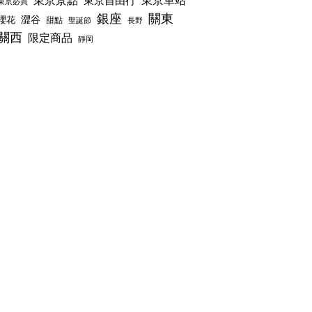
東京景點
東京車站
東京自由行
東京必買
銀座
關東
澀谷
櫻花
甜點
聖誕節
長野
關西
限定商品
靜岡