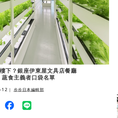
樓下？銀座伊東屋文具店餐廳
ylo 蔬食主義者口袋名單
-12
｜
步步日本編輯部