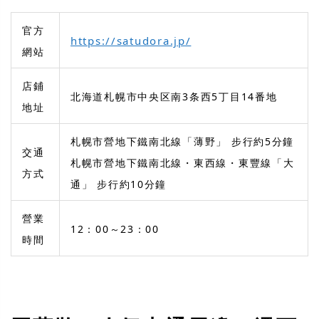
官方
https://satudora.jp/
網站
店鋪
北海道札幌市中央区南3条西5丁目14番地
地址
札幌市營地下鐵南北線「薄野」 步行約5分鐘
交通
札幌市營地下鐵南北線・東西線・東豐線「大
方式
通」 步行約10分鐘
營業
12：00～23：00
時間