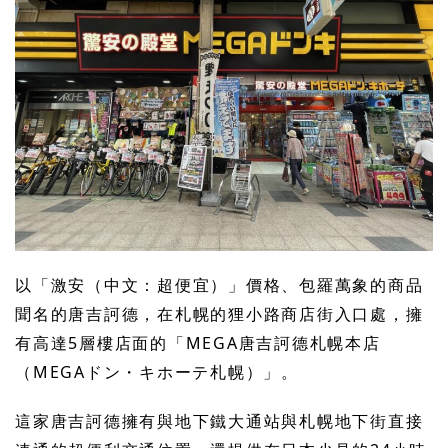
以「激安（中文：超便宜）」價格、包羅萬象的商品
聞名的唐吉訶德，在札幌的狸小路商店街入口處，擁
有高達5層樓店面的「MEGA唐吉訶德札幌本店
（MEGAドン・キホーテ札幌）」。
這家唐吉訶德擁有與地下鐵大通站與札幌地下街直接