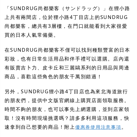
「SUNDRUG尚都樂客（サンドラッグ）」在狸小路
上共有兩間店，位於狸小路4丁目店上的SUNDRUG
尚都樂客，總共有3層樓，在門口就能看到大家很愛
買的日本人氣常備藥。
在SUNDRUG尚都樂客不僅可以找到種類豐富的日本
彩妝，也有日常生活用品和伴手禮可以選購。店內還
有販賣吉卜力、皮卡丘和三麗鷗系列的日用品與周邊
商品，喜歡這些角色的朋友千萬別錯過！
另外，SUNDRUG狸小路4丁目店也為來北海道旅行
的朋友們，提供中文版官網線上購買店面領取服務。
時間不夠的朋友，也可以事先上網選購，並到店家領
取！沒有時間現場挑選嗎？請多多利用這項服務，快
速拿到自己想要的商品！附上
。
優惠券使用注意事項