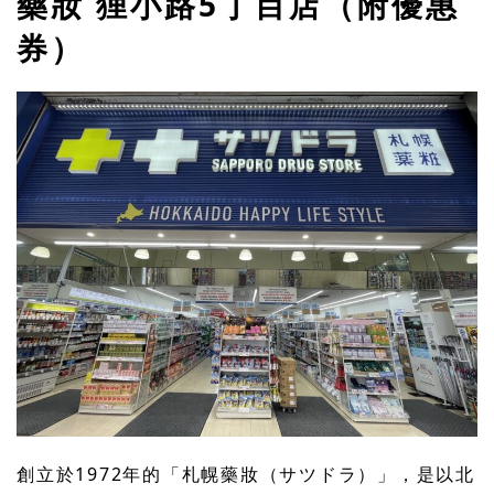
藥妝 狸小路5丁目店（附優惠
券）
創立於1972年的「札幌藥妝（サツドラ）」，是以北