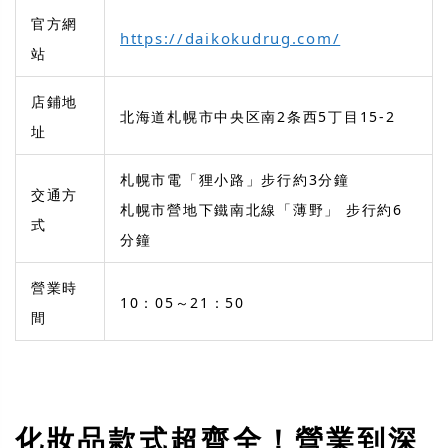
官方網
https://daikokudrug.com/
站
店鋪地
北海道札幌市中央区南2条西5丁目15-2
址
札幌市電「狸小路」步行約3分鐘
交通方
札幌市營地下鐵南北線「薄野」 步行約6
式
分鐘
營業時
10：05～21：50
間
化妝品款式超齊全！營業到深