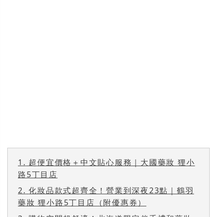
1.
超便宜價格＋中文貼心服務｜大國藥妝 狸小
路5丁目店
2.
化妝品款式超齊全！營業到深夜23點｜鶴羽
藥妝 狸小路5丁目店（附優惠券）