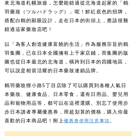
來北海道札幌旅遊，怎麼能錯過從北海道起家的「鶴
羽藥妝（ツルハドラッグ）」呢！鮮紅底色的招牌，
搭配白鶴的顯眼設計，走在日本的街頭上，應該很難
錯過這家藥妝店吧！
以「為客人創造健康富饒的生活」作為服務宗旨的鶴
羽集團，已在日本全國擁有上千家店鋪，而集團的版
圖也從日本最北的北海道，橫跨到日本的四國地區，
可以說是相當活耀的日本藥妝連鎖品牌。
鶴羽藥妝狸小路5丁目店除了可以購買到各種人氣日
本藥妝、健康食品、日本零食，還有日用品、嬰兒用
品和寵物用品等，都可以在這裡選購。別忘了使用步
步日本讀者專屬優惠券，用超划算的價格，購入你最
喜歡的日本商品吧！附上
。
優惠券使用注意事項