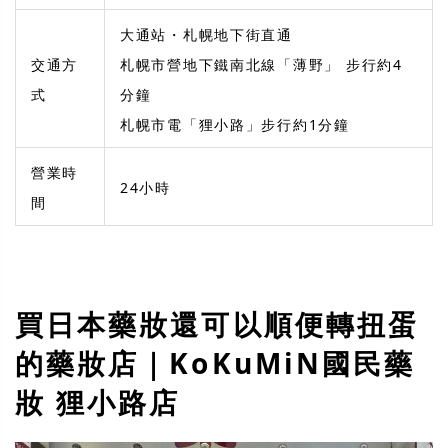
大通站・札幌地下街直通
交通方
札幌市營地下鐵南北線「薄野」 步行約4
式
分鐘
札幌市電「狸小路」步行約1分鐘
營業時
24小時
間
買日本藥妝還可以順便轉扭蛋
的藥妝店｜KoKuMiN國民藥
妝 狸小路店