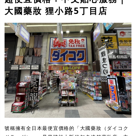
大國藥妝 狸小路5丁目店
號稱擁有全日本最便宜價格的「大國藥妝（ダイコク