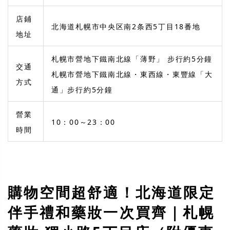
店鋪
北海道札幌市中央区南2条西5丁目18番地
地址
札幌市營地下鐵南北線「薄野」 步行約5分鐘
交通
札幌市營地下鐵南北線・東西線・東豐線「大
方式
通」步行約5分鐘
營業
10：00～23：00
時間
購物空間超舒適！北海道限定
伴手禮和藥妝一次買齊｜札幌