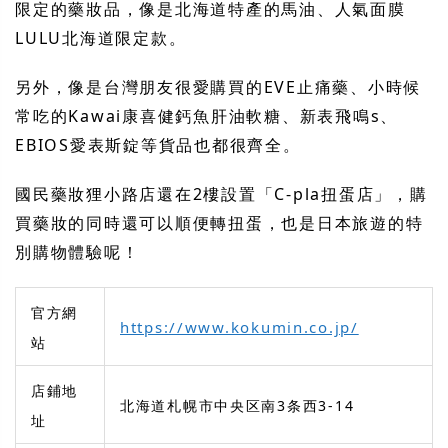
限定的藥妝品，像是北海道特產的馬油、人氣面膜
LULU北海道限定款。
另外，像是台灣朋友很愛購買的EVE止痛藥、小時候
常吃的Kawai康喜健鈣魚肝油軟糖、新表飛鳴s、
EBIOS愛表斯錠等貨品也都很齊全。
國民藥妝狸小路店還在2樓設置「C-pla扭蛋店」，購
買藥妝的同時還可以順便轉扭蛋，也是日本旅遊的特
別購物體驗呢！
官方網
https://www.kokumin.co.jp/
站
店鋪地
北海道札幌市中央区南3条西3-14
址