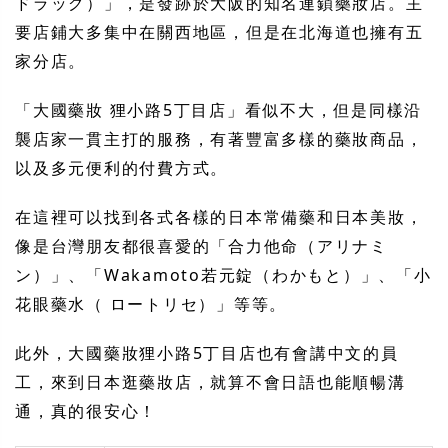
ドラッグ）」，是發跡於大阪的知名連鎖藥妝店。主
要店鋪大多集中在關西地區，但是在北海道也擁有五
家分店。
「大國藥妝 狸小路5丁目店」看似不大，但是同樣沿
襲店家一貫主打的服務，有著豐富多樣的藥妝商品，
以及多元便利的付費方式。
在這裡可以找到各式各樣的日本常備藥和日本美妝，
像是台灣朋友都很喜愛的「合力他命（アリナミ
ン）」、「Wakamoto若元錠（わかもと）」、「小
花眼藥水（ ロートリセ）」等等。
此外，大國藥妝狸小路5丁目店也有會講中文的員
工，來到日本逛藥妝店，就算不會日語也能順暢溝
通，真的很安心！