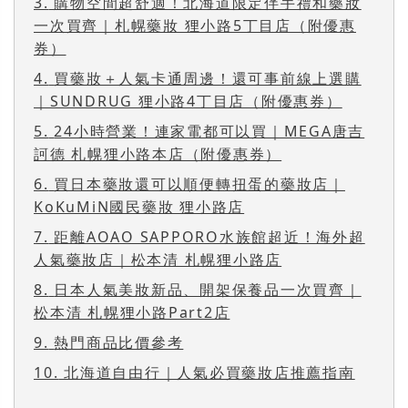
3.
購物空間超舒適！北海道限定伴手禮和藥妝
一次買齊｜札幌藥妝 狸小路5丁目店（附優惠
券）
4.
買藥妝＋人氣卡通周邊！還可事前線上選購
｜SUNDRUG 狸小路4丁目店（附優惠券）
5.
24小時營業！連家電都可以買｜MEGA唐吉
訶德 札幌狸小路本店（附優惠券）
6.
買日本藥妝還可以順便轉扭蛋的藥妝店｜
KoKuMiN國民藥妝 狸小路店
7.
距離AOAO SAPPORO水族館超近！海外超
人氣藥妝店｜松本清 札幌狸小路店
8.
日本人氣美妝新品、開架保養品一次買齊｜
松本清 札幌狸小路Part2店
9.
熱門商品比價參考
10.
北海道自由行｜人氣必買藥妝店推薦指南