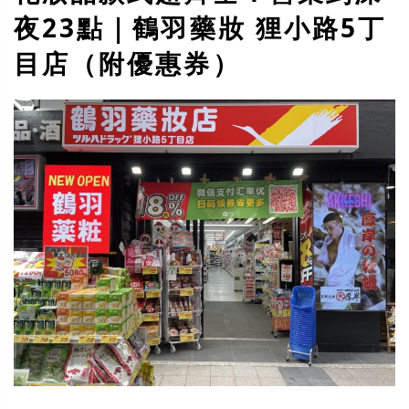
夜23點｜鶴羽藥妝 狸小路5丁
目店（附優惠券）