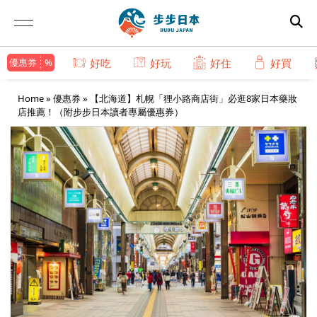
優惠券
好吃
好玩
好住
好買
Home
»
優惠券
»
【北海道】札幌「狸小路商店街」必逛8家日本藥妝
店推薦！（附步步日本讀者專屬優惠券）