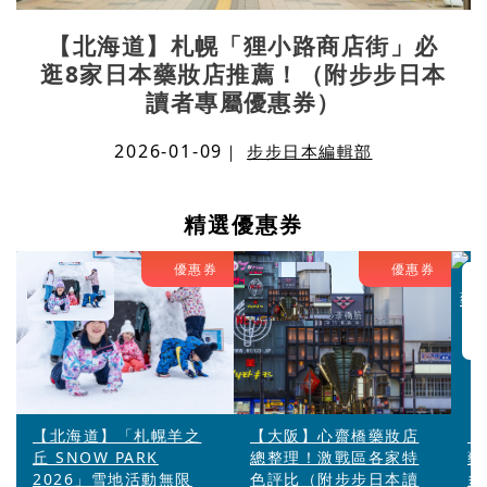
【北海道】札幌「狸小路商店街」必
逛8家日本藥妝店推薦！（附步步日本
讀者專屬優惠券）
2026-01-09
｜
步步日本編輯部
精選優惠券
優惠券
優惠券
【北海道】「札幌羊之
【大阪】心齋橋藥妝店
【
丘 SNOW PARK
總整理！激戰區各家特
藥
2026」雪地活動無限
色評比（附步步日本讀
多