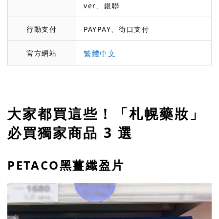
ver、銀聯
行動支付
PAYPAY、街口支付
官方網站
繁體中文
大家都買這些！「札幌藥妝」
必買獨家商品 3 選
PETACO黑薑纖盈片