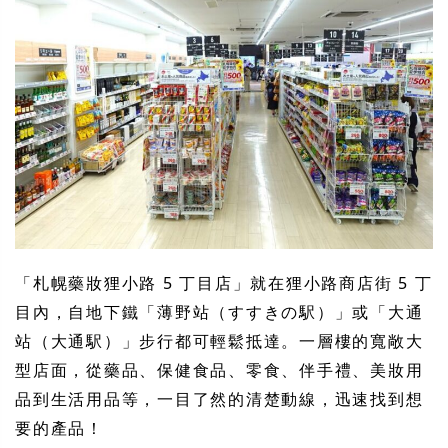
「札幌藥妝狸小路 5 丁目店」就在狸小路商店街 5 丁
目內，自地下鐵「薄野站（すすきの駅）」或「大通
站（大通駅）」步行都可輕鬆抵達。一層樓的寬敞大
型店面，從藥品、保健食品、零食、伴手禮、美妝用
品到生活用品等，一目了然的清楚動線，迅速找到想
要的產品！