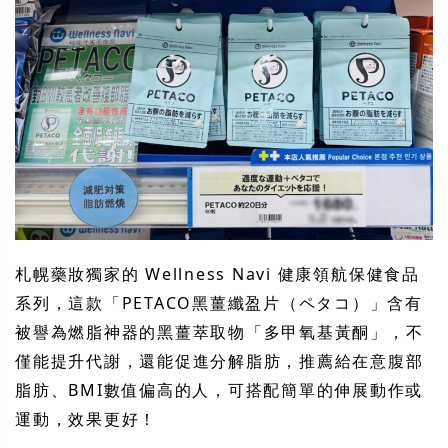
札幌藥妝獨家的 Wellness Navi 健康領航保健食品
系列，這款「PETACO黑薑纖盈片（ペタコ）」含有
被譽為燃脂神器的黑薑萃取物「多甲氧基黃酮」，不
僅能提升代謝，還能促進分解脂肪，推薦給在意腹部
脂肪、BMI數值偏高的人，可搭配簡單的伸展動作或
運動，效果更好！