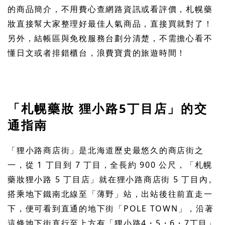
的商品簡介，不用費心查網路資訊或看評價，札幌藥
妝直接幫大家整理好最佳人氣商品，直接買就對了！
另外，結帳區與免稅服務台劃分清楚，不需擔心看不
懂日文或者排錯櫃台，浪費寶貴的旅遊時間！
「札幌藥妝 狸小路5丁目店」的交
通指南
「狸小路商店街」是北海道歷史最悠久的商店街之
一，從 1 丁目到 7 丁目，全長約 900 公尺，「札幌
藥妝狸小路 5 丁目店」就在狸小路商店街 5 丁目內。
搭乘地下鐵南北線至「薄野」站，出站後往前直走一
下，便可看到直通的地下街「POLE TOWN」，沿著
這條地下街直行至上方有「狸小路4・5・6・7丁目」