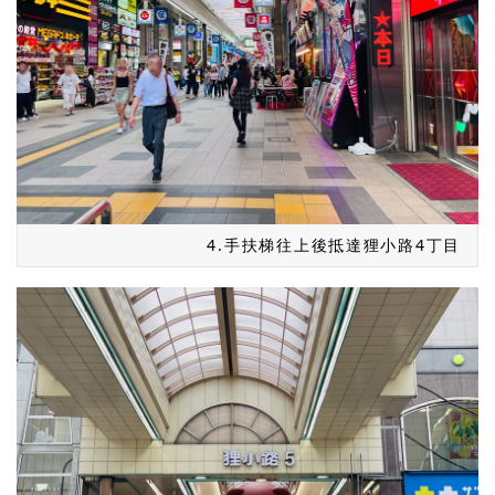
4.手扶梯往上後抵達狸小路4丁目