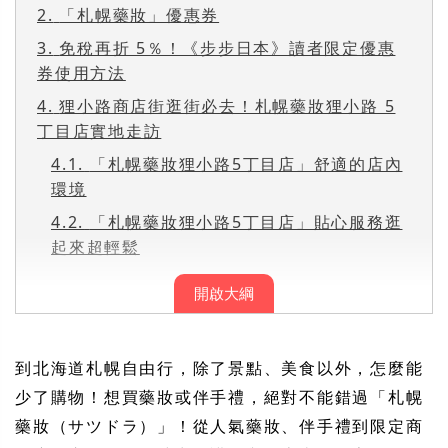
2.
「札幌藥妝」優惠券
3.
免稅再折 5％！《步步日本》讀者限定優惠
券使用方法
4.
狸小路商店街逛街必去！札幌藥妝狸小路 5
丁目店實地走訪
4.1.
「札幌藥妝狸小路5丁目店」舒適的店內
環境
4.2.
「札幌藥妝狸小路5丁目店」貼心服務逛
起來超輕鬆
開啟大綱
到北海道札幌自由行，除了景點、美食以外，怎麼能
少了購物！想買藥妝或伴手禮，絕對不能錯過「札幌
藥妝（サツドラ）」！從人氣藥妝、伴手禮到限定商