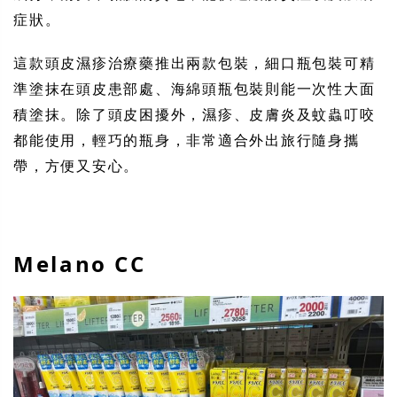
症狀。
這款頭皮濕疹治療藥推出兩款包裝，細口瓶包裝可精
準塗抹在頭皮患部處、海綿頭瓶包裝則能一次性大面
積塗抹。除了頭皮困擾外，濕疹、皮膚炎及蚊蟲叮咬
都能使用，輕巧的瓶身，非常適合外出旅行隨身攜
帶，方便又安心。
Melano CC