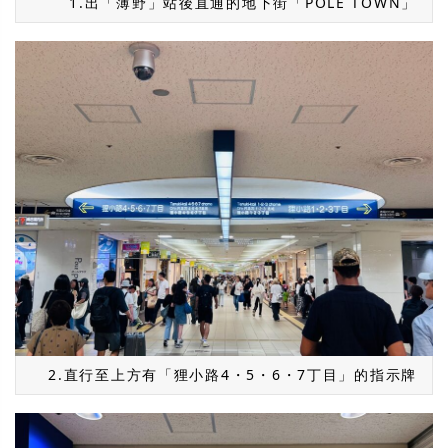
1.出「薄野」站後直通的地下街「POLE TOWN」
2.直行至上方有「狸小路4・5・6・7丁目」的指示牌