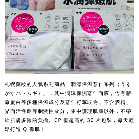
札幌藥妝的人氣系列商品「潤澤保濕薏仁系列（うる
かすハトムギ）」，其中潤澤保濕薏仁面膜，含有膠
原蛋白等多種保濕成分及薏仁籽萃取物，不含酒精、
界面活性劑等刺激性成分，集中護理肌膚以外，不帶
給肌膚多餘的負擔。CP 值超高的 30 片包裝，每天輕
鬆打造 Q 彈肌！