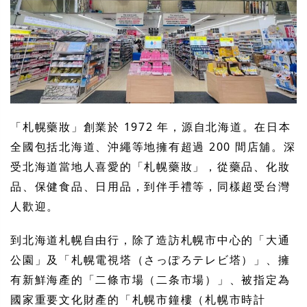
「札幌藥妝」創業於 1972 年，源自北海道。在日本
全國包括北海道、沖繩等地擁有超過 200 間店舖。深
受北海道當地人喜愛的「札幌藥妝」，從藥品、化妝
品、保健食品、日用品，到伴手禮等，同樣超受台灣
人歡迎。
到北海道札幌自由行，除了造訪札幌市中心的「大通
公園」及「札幌電視塔（さっぽろテレビ塔）」、擁
有新鮮海產的「二條市場（二条市場）」、被指定為
國家重要文化財產的「札幌市鐘樓（札幌市時計