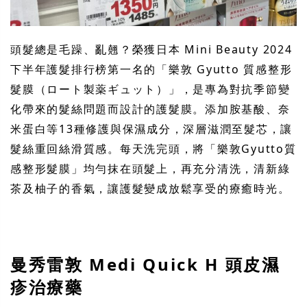
頭髮總是毛躁、亂翹？榮獲日本 Mini Beauty 2024
下半年護髮排行榜第一名的「樂敦 Gyutto 質感整形
髮膜（ロート製薬ギュット）」，是專為對抗季節變
化帶來的髮絲問題而設計的護髮膜。添加胺基酸、奈
米蛋白等13種修護與保濕成分，深層滋潤至髮芯，讓
髮絲重回絲滑質感。每天洗完頭，將「樂敦Gyutto質
感整形髮膜」均勻抹在頭髮上，再充分清洗，清新綠
茶及柚子的香氣，讓護髮變成放鬆享受的療癒時光。
曼秀雷敦 Medi Quick H 頭皮濕
疹治療藥