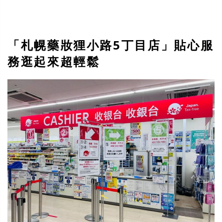
「札幌藥妝狸小路5丁目店」貼心服
務逛起來超輕鬆