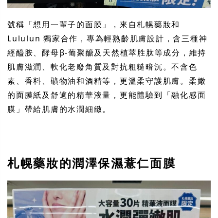
號稱「想用一輩子的面膜」，來自札幌藥妝和
Lululun 獨家合作，專為輕熟齡肌膚設計，含三種神
經醯胺、酵母β-葡聚醣及天然植萃胜肽等成分，維持
肌膚滋潤、軟化老廢角質及對抗粗糙暗沉。不含色
素、香料、礦物油和酒精等，更溫柔守護肌膚。柔嫩
的面膜紙及舒適的精華液量，更能體驗到「融化感面
膜」帶給肌膚的水潤細緻。
札幌藥妝的潤澤保濕薏仁面膜