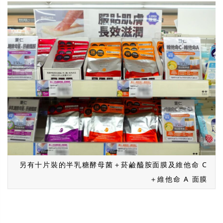
另有十片裝的半乳糖酵母菌＋菸鹼醯胺面膜及維他命 C
＋維他命 A 面膜