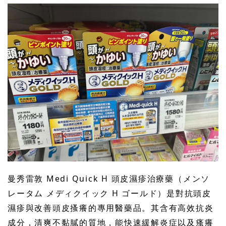
曼秀雷敦 Medi Quick H 頭皮濕疹治療藥（メンソ
レータム メディクイック H ゴールド）是對抗頭皮
濕疹與改善頭皮搔癢的專用醫藥品。其含有高效抗炎
成分，清爽不黏膩的質地，能快速緩解炎症以及瘙癢