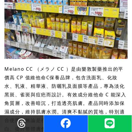
Melano CC （メラノ CC ）是由樂敦製藥推出的平
價高 CP 值維他命C保養品牌，包含洗面乳、化妝
水、乳液、精華液、防曬乳及面膜等產品，專為淡化
黑斑、雀斑與痘疤而設計。有效成分維他命 C 能深入
角質層，改善暗沉，打造透亮肌膚。產品同時添加保
濕成分，維持肌膚水潤。清爽不黏膩的質地，特別適
合使用。無論是在意皮脂毛孔或者想預防斑點、美
白、提升整體膚色明亮度，都非常推薦使用 Melano