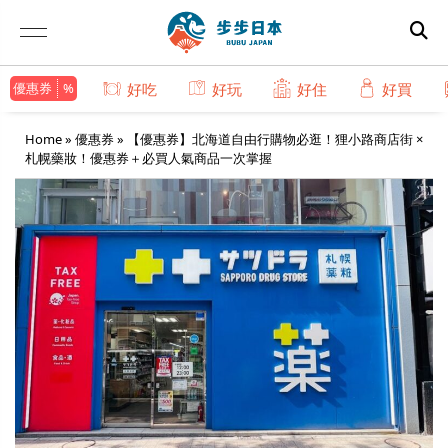
優惠券
好吃
好玩
好住
好買
Home
»
優惠券
»
【優惠券】北海道自由行購物必逛！狸小路商店街 ×
札幌藥妝！優惠券＋必買人氣商品一次掌握