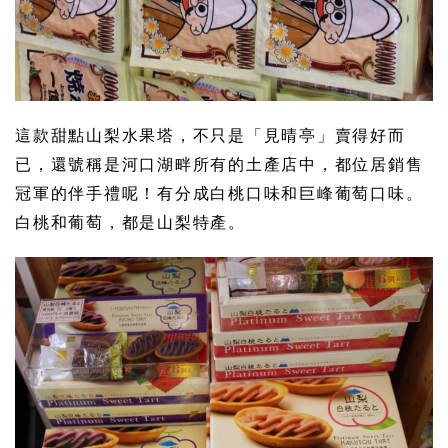
這款甜點山梨水果塔，不只是「見晴亭」賣得好而
已，還號稱是河口湖畔所有的土產店中，都位居銷售
冠軍的伴手禮呢！有分成白桃口味和巨峰葡萄口味。
白桃和葡萄，都是山梨特產。