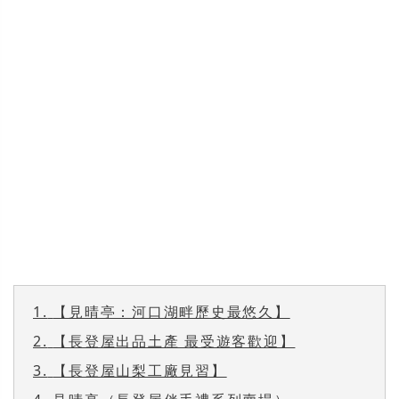
1.
【見晴亭：河口湖畔歷史最悠久】
2.
【長登屋出品土產 最受遊客歡迎】
3.
【長登屋山梨工廠見習】