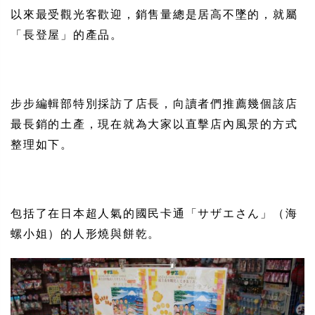
以來最受觀光客歡迎，銷售量總是居高不墜的，就屬
「長登屋」的產品。
步步編輯部特別採訪了店長，向讀者們推薦幾個該店
最長銷的土產，現在就為大家以直擊店內風景的方式
整理如下。
包括了在日本超人氣的國民卡通「サザエさん」（海
螺小姐）的人形燒與餅乾。