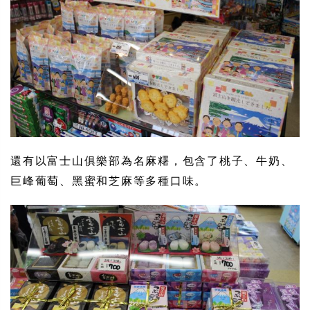
還有以富士山俱樂部為名麻糬，包含了桃子、牛奶、
巨峰葡萄、黑蜜和芝麻等多種口味。