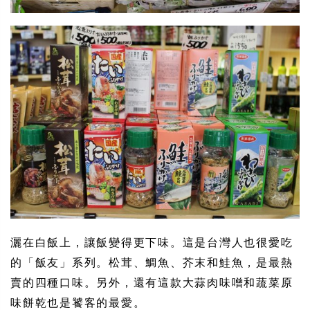
灑在白飯上，讓飯變得更下味。這是台灣人也很愛吃
的「飯友」系列。松茸、鯛魚、芥末和鮭魚，是最熱
賣的四種口味。另外，還有這款大蒜肉味噌和蔬菜原
味餅乾也是饕客的最愛。