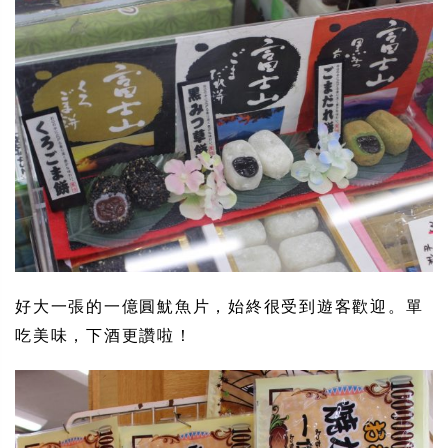
好大一張的一億圓魷魚片，始終很受到遊客歡迎。單
吃美味，下酒更讚啦！