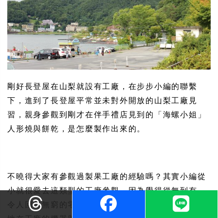
剛好長登屋在山梨就設有工廠，在步步小編的聯繫
下，進到了長登屋平常並未對外開放的山梨工廠見
習，親身參觀到剛才在伴手禮店見到的「海螺小姐」
人形燒與餅乾，是怎麼製作出來的。
不曉得大家有參觀過製果工廠的經驗嗎？其實小編從
小就很愛去這類型的工廠參觀，因為覺得從無到有，
令人回味無窮的零嘴，一個個超有秩序，又非常迅速