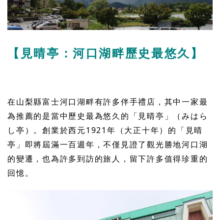
【見晴亭：河口湖畔歷史最悠久】
在山梨縣富士河口湖畔有許多伴手禮店，其中一家最
為推薦的是當中歷史最為悠久的「見晴亭」（みはら
し亭）。創業於西元1921年（大正十年）的「見晴
亭」即將屆滿一百週年，不僅見證了觀光勝地河口湖
的變遷，也為許多到訪的旅人，留下許多值得珍重的
回憶。