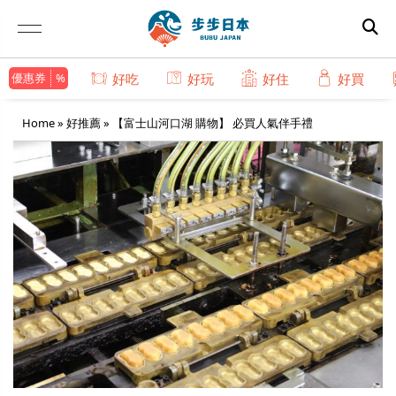
優惠券
好吃
好玩
好住
好買
Home
»
好推薦
»
【富士山河口湖 購物】 必買人氣伴手禮