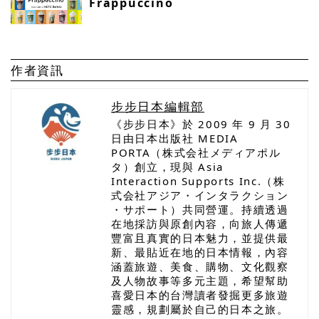
Frappuccino
作者資訊
步步日本編輯部
《步步日本》於 2009 年 9 月 30
日由日本出版社 MEDIA
PORTA（株式会社メディアポル
タ）創立，現與 Asia
Interaction Supports Inc.（株
式会社アジア・インタラクション
・サポート）共同營運。持續透過
在地採訪與原創內容，向旅人傳遞
豐富且真實的日本魅力，並提供最
新、最貼近在地的日本情報，內容
涵蓋旅遊、美食、購物、文化觀察
及人物故事等多元主題，希望幫助
喜愛日本的台灣讀者發掘更多旅遊
靈感，規劃屬於自己的日本之旅。