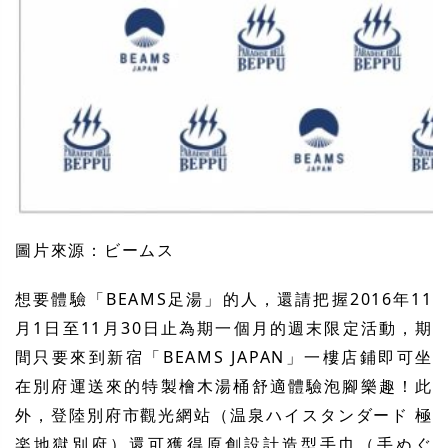
圖片來源：ビームス
想要體驗「BEAMS足湯」的人，還請把握2016年11
月1日至11月30日止為期一個月的週末限定活動，期
間只要來到新宿「BEAMS JAPAN」一樓店鋪即可坐
在別府運送來的特製檜木湯桶舒適體驗泡腳樂趣！此
外，登陸別府市觀光網站（温泉ハイスタンダード 極
楽地獄別府）還可獲得原創設計造型手巾（手ぬぐ