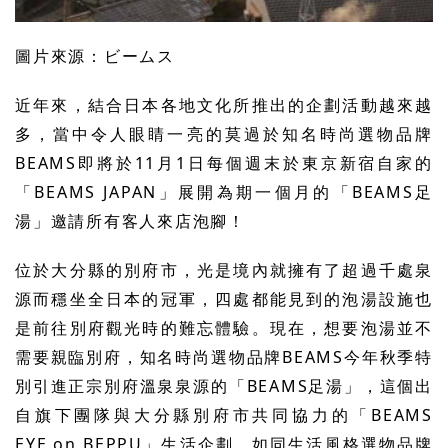
圖片來源：ビームス
近年來，結合日本各地文化所推出的企劃活動越來越
多，當中令人眼睛一亮的莫過於知名時尚選物品牌
BEAMS即將於11月1日每個週末於東京新宿自家的
「BEAMS JAPAN」展開為期一個月的「BEAMS足
湯」邀請所有客人來店泡腳！
位於大分縣的別府市，光是境內就擁有了超過千處泉
源而穩坐全日本的冠軍，四處都能見到的泡湯設施也
是前往別府觀光時的難忘體驗。現在，想要泡湯並不
需要親臨別府，知名時尚選物品牌BEAMS今年秋季特
別引進正宗別府溫泉泉源的「BEAMS足湯」，這個出
自旗下團隊與大分縣別府市共同協力的「BEAMS
EYE on BEPPU」生活企劃，如同生活風格選物品牌