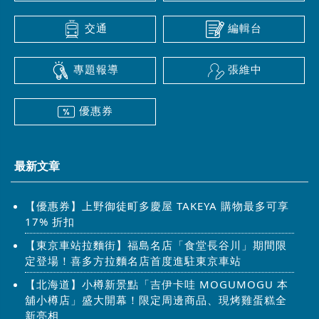
交通
編輯台
專題報導
張維中
優惠券
最新文章
【優惠券】上野御徒町多慶屋 TAKEYA 購物最多可享
17% 折扣
【東京車站拉麵街】福島名店「食堂長谷川」期間限
定登場！喜多方拉麵名店首度進駐東京車站
【北海道】小樽新景點「吉伊卡哇 MOGUMOGU 本
舖小樽店」盛大開幕！限定周邊商品、現烤雞蛋糕全
新亮相