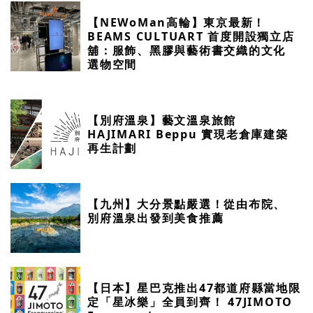
【NEWoMan高輪】東京最新！
BEAMS CULTUART 首度開設獨立店
舖：服飾、黑膠與藝術書交織的文化
選物空間
【別府溫泉】藝文溫泉旅館
HAJIMARI Beppu 實現老倉庫建築
再生計劃
【九州】大分景點嚴選！從由布院、
別府溫泉出發到美食推薦
【日本】星巴克推出47都道府縣當地限
定「星冰樂」全員到齊！ 47JIMOTO