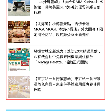
「iias沖繩豐崎」！結合DMM Kariyushi水
族館、豐崎美麗SUN海灘的優質沖繩自駕
行程
【北海道】小樽新景點「吉伊卡哇
MOGUMOGU 本舖小樽店」盛大開幕！限
定周邊商品、現烤雞蛋糕全新亮相
發掘宮城全新魅力！造訪20大精選景點，
即有機會抽中免費來回機票與住宿券！
「Miyagi Palette」活動正式開跑
【東京站一番街優惠券】東京站一番街動
漫角色商品＋東京伴手禮適用優惠券使用
攻略