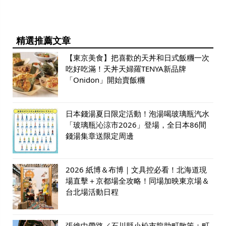
精選推薦文章
【東京美食】把喜歡的天丼和日式飯糰一次
吃好吃滿！天丼天婦羅TENYA新品牌
「Onidon」開始賣飯糰
日本錢湯夏日限定活動！泡湯喝玻璃瓶汽水
「玻璃瓶沁涼市2026」登場，全日本86間
錢湯集章送限定周邊
2026 紙博＆布博｜文具控必看！北海道現
場直擊＋京都場全攻略！同場加映東京場＆
台北場活動日程
張維中帶路／石川縣小松市龍助町散策：町