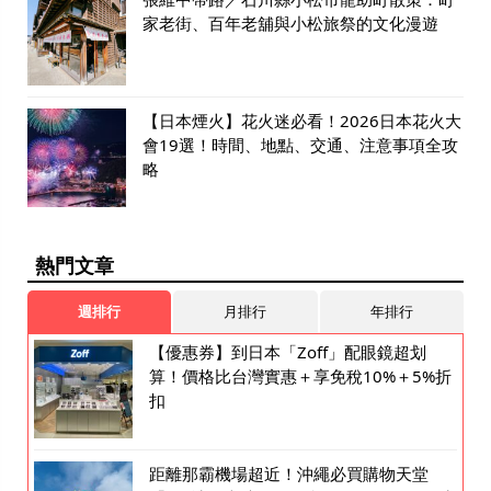
家老街、百年老舖與小松旅祭的文化漫遊
【日本煙火】花火迷必看！2026日本花火大
會19選！時間、地點、交通、注意事項全攻
略
熱門文章
週排行
月排行
年排行
【優惠券】到日本「Zoff」配眼鏡超划
算！價格比台灣實惠＋享免稅10%＋5%折
扣
距離那霸機場超近！沖繩必買購物天堂