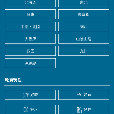
北海道
東北
關東
東京都
中部・北陸
關西
大阪府
山陰山陽
四國
九州
沖繩縣
吃買玩住
好吃
好買
好玩
好住