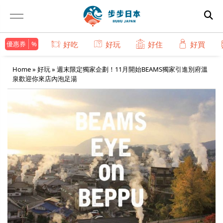
優惠券
好吃
好玩
好住
好買
Home
»
好玩
»
週末限定獨家企劃！11月開始BEAMS獨家引進別府溫
泉歡迎你來店內泡足湯