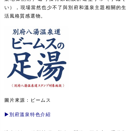
い），現場當然也少不了與別府和溫泉主題相關的生
活風格質感選物。
圖片來源：ビームス
▶︎別府溫泉特色介紹