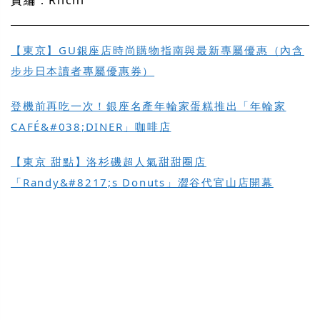
責編：Riichi
【東京】GU銀座店時尚購物指南與最新專屬優惠（內含
步步日本讀者專屬優惠券）
登機前再吃一次！銀座名產年輪家蛋糕推出「年輪家
CAFÉ&#038;DINER」咖啡店
【東京 甜點】洛杉磯超人氣甜甜圈店
「Randy&#8217;s Donuts」澀谷代官山店開幕