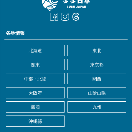
各地情報
北海道
東北
關東
東京都
中部・北陸
關西
大阪府
山陰山陽
四國
九州
沖繩縣