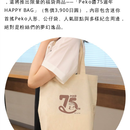
，還將推出限量的福袋商品──「Peko醬75週年
HAPPY BAG」（售價3,900日圓），內容包含迷你
首搖Peko人形、公仔袋、人氣甜點與多樣紀念周邊，
絕對是粉絲們的夢幻逸品。