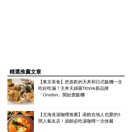
精選推薦文章
【東京美食】把喜歡的天丼和日式飯糰一次
吃好吃滿！天丼天婦羅TENYA新品牌
「Onidon」開始賣飯糰
【北海道湯咖哩推薦】函館在地人也愛的5
間人氣名店！函館必吃湯咖哩一次收藏