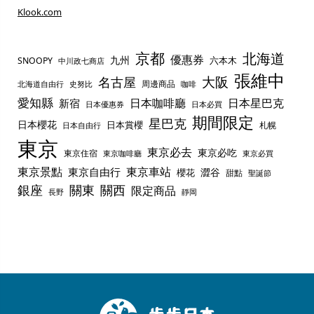
Klook.com
京都
北海道
優惠券
九州
六本木
SNOOPY
中川政七商店
張維中
名古屋
大阪
周邊商品
史努比
北海道自由行
咖啡
愛知縣
日本咖啡廳
日本星巴克
新宿
日本優惠券
日本必買
期間限定
星巴克
日本櫻花
日本賞櫻
札幌
日本自由行
東京
東京必去
東京必吃
東京住宿
東京咖啡廳
東京必買
東京景點
東京車站
東京自由行
澀谷
櫻花
甜點
聖誕節
銀座
關東
關西
限定商品
長野
靜岡