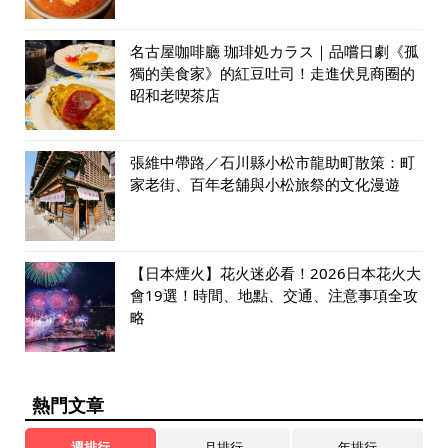
名古屋咖啡廳 珈琲処カラス｜品嚐日劇《孤
獨的美食家》的紅豆吐司！走進伏見商圈的
昭和老喫茶店
張維中帶路／石川縣小松市龍助町散策：町
家老街、百年老舖與小松旅祭的文化漫遊
【日本煙火】花火迷必看！2026日本花火大
會19選！時間、地點、交通、注意事項全攻
略
熱門文章
週排行
月排行
年排行