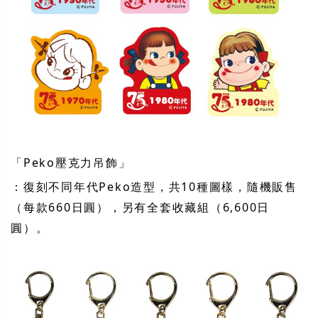
「Peko壓克力吊飾」
：復刻不同年代Peko造型，共10種圖樣，隨機販售
（每款660日圓），另有全套收藏組（6,600日
圓）。