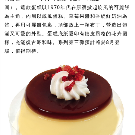
圓）。這款蛋糕以1970年代在原宿掀起旋風的可麗餅
為主角，內層以戚風蛋糕、草莓果醬和香緹鮮奶油為
餡，再用可麗餅包裹，頂部放上一顆布丁，營造出飽
滿又可愛的外型。蛋糕底紙還印有嬉皮風格的花卉圖
樣，充滿復古昭和味。系列第三彈預計將於8月登
場，值得期待。