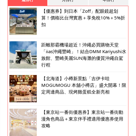
【優惠券】到日本「Zoff」配眼鏡超划
算！價格比台灣實惠＋享免稅10%＋5%折
扣
距離那霸機場超近！沖繩必買購物天堂
「iias沖繩豐崎」！結合DMM Kariyushi水
族館、豐崎美麗SUN海灘的優質沖繩自駕
行程
【北海道】小樽新景點「吉伊卡哇
MOGUMOGU 本舖小樽店」盛大開幕！限
定周邊商品、現烤雞蛋糕全新亮相
【東京站一番街優惠券】東京站一番街動
漫角色商品＋東京伴手禮適用優惠券使用
攻略