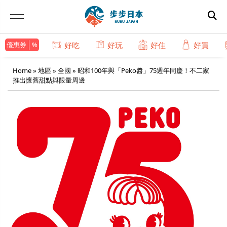
優惠券
好吃
好玩
好住
好買
Home
»
地區
»
全國
»
昭和100年與「Peko醬」75週年同慶！不二家
推出懷舊甜點與限量周邊