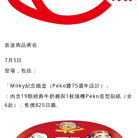
首波商品將在
7月5日
登場，包括：
「Milky紀念鐵盒（Peko醬75週年設計）」
：內含19顆經典牛奶糖與1枚隨機Peko造型貼紙（全
6款），售價825日圓。