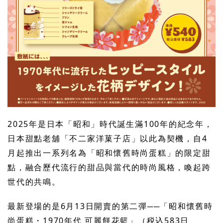
2025年是日本「昭和」時代誕生滿100年的紀念年，
日本甜點老舖「不二家洋菓子店」以此為契機，自4
月起推出一系列名為「昭和懷舊時尚蛋糕」的限定甜
點，融合歷代流行的甜品與當代的時尚風格，喚起跨
世代的共鳴。
最新登場的是6月13日開賣的第二彈──「昭和懷舊時
尚蛋糕・1970年代 可麗餅花籃」（税込583日