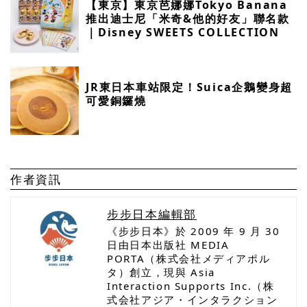
【東京】東京芭娜娜Tokyo Banana
推出迪士尼「米奇&他的好友」聯名款
｜Disney SWEETS COLLECTION
JR東日本車站限定！Suica企鵝變身超
可愛銅鑼燒
作者資訊
步步日本編輯部
《步步日本》於 2009 年 9 月 30
日由日本出版社 MEDIA
PORTA（株式会社メディアポル
タ）創立，現與 Asia
Interaction Supports Inc.（株
式会社アジア・インタラクション