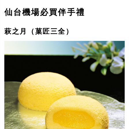
仙台機場必買伴手禮
萩之月（菓匠三全）