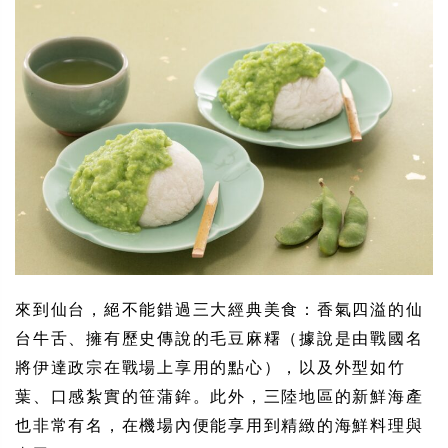
來到仙台，絕不能錯過三大經典美食：香氣四溢的仙
台牛舌、擁有歷史傳說的毛豆麻糬（據說是由戰國名
將伊達政宗在戰場上享用的點心），以及外型如竹
葉、口感紮實的笹蒲鉾。此外，三陸地區的新鮮海產
也非常有名，在機場內便能享用到精緻的海鮮料理與