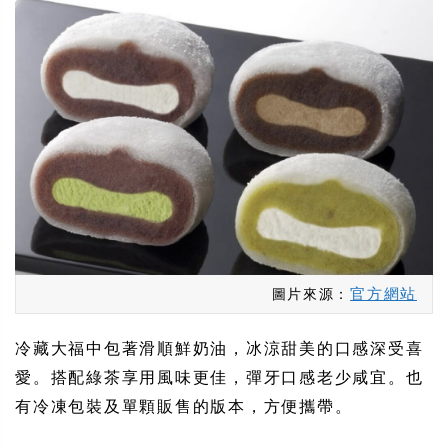
官方網站
圖片來源：
冷藏大福中包著滑順鮮奶油，冰涼甜美的口感深受喜
愛。搭配綠茶享用風味更佳，彈牙口感老少咸宜。也
有冷凍包裝及單顆販售的版本，方便攜帶。