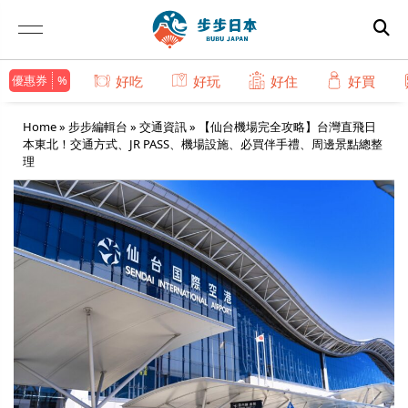
優惠券
好吃
好玩
好住
好買
Home
»
步步編輯台
»
交通資訊
»
【仙台機場完全攻略】台灣直飛日
本東北！交通方式、JR PASS、機場設施、必買伴手禮、周邊景點總整
理