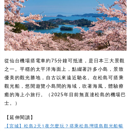
從仙台機場搭電車約75分鐘可抵達，是日本三大景觀
之一。平穩的太平洋海面上，點綴著許多小島，景致
優美的觀光勝地，自古以來遠近馳名。在松島可搭乘
觀光船，悠閒遊覽小島間的海域，吹著海風，體驗療
癒的海上小旅行。（2025年目前無直達松島的機場巴
士。）
【延伸閱讀】
【宮城】松島2天1夜怎麼玩？搭乘松島灣環島觀光船暢