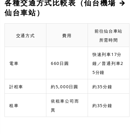
各種交通方式比較表（仙台機場 →
仙台車站）
前往仙台車站
交通方式
費用
所需時間
快速列車17分
電車
660日圓
鐘／普通列車2
5分鐘
計程車
約5,000日圓
約35分鐘
依租車公司而
租車
約35分鐘
異