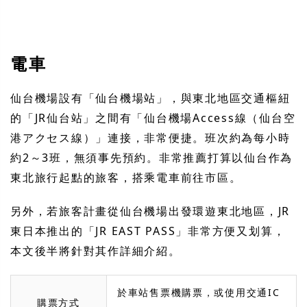
電車
仙台機場設有「仙台機場站」，與東北地區交通樞紐
的「JR仙台站」之間有「仙台機場Access線（仙台空
港アクセス線）」連接，非常便捷。班次約為每小時
約2～3班，無須事先預約。非常推薦打算以仙台作為
東北旅行起點的旅客，搭乘電車前往市區。
另外，若旅客計畫從仙台機場出發環遊東北地區，JR
東日本推出的「JR EAST PASS」非常方便又划算，
本文後半將針對其作詳細介紹。
於車站售票機購票，或使用交通IC
購票方式