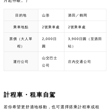
月起停駛。）
目的地
山形
酒田／鶴岡
乘車地點
2號乘車處
2號乘車處
票價（大人單
2,000日
3,900日圓（至酒田
程）
圓
站）
山交巴士
運行公司
庄內交通公司
公司
計程車・租車自駕
若你希望更舒適地移動，也可選擇搭乘計程車或租