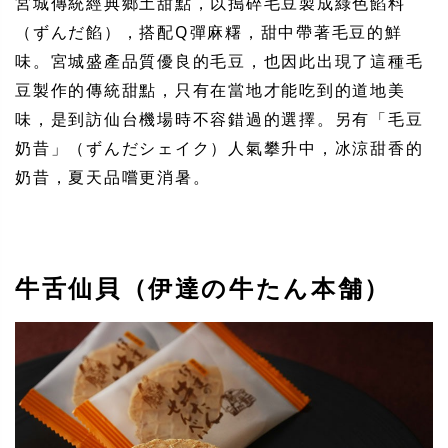
宮城傳統經典鄉土甜點，以搗碎毛豆製成綠色餡料
（ずんだ餡），搭配Q彈麻糬，甜中帶著毛豆的鮮
味。宮城盛產品質優良的毛豆，也因此出現了這種毛
豆製作的傳統甜點，只有在當地才能吃到的道地美
味，是到訪仙台機場時不容錯過的選擇。另有「毛豆
奶昔」（ずんだシェイク）人氣攀升中，冰涼甜香的
奶昔，夏天品嚐更消暑。
牛舌仙貝（伊達の牛たん本舗）