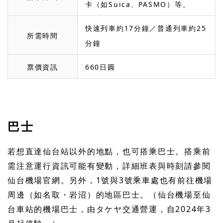
卡（如Suica、PASMO）等。
快速列車約17分鐘／普通列車約25
所需時間
分鐘
票價資訊
660日圓
巴士
若想直達仙台站以外的地點，也可搭乘巴士。搭乘前
需注意運行資訊可能有變動，詳細班表與時刻請參閱
仙台機場官網。另外，1號與3號乘車處也有前往機場
周邊（如名取・岩沼）的地區巴士。（仙台機場至仙
台車站的機場巴士，由タケヤ交通營運，自2024年3