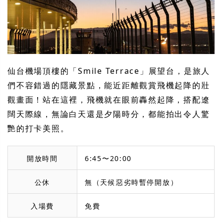
仙台機場頂樓的「Smile Terrace」展望台，是旅人
們不容錯過的隱藏景點，能近距離觀賞飛機起降的壯
觀畫面！站在這裡，飛機就在眼前轟然起降，搭配遼
闊天際線，無論白天還是夕陽時分，都能拍出令人驚
艷的打卡美照。
開放時間
6:45〜20:00
公休
無（天候惡劣時暫停開放）
入場費
免費