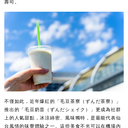
壽司。
不僅如此，近年爆紅的「毛豆茶寮（ずんだ茶寮）」
推出的「毛豆奶昔（ずんだシェイク）」更成為社群
上的人氣甜點，冰涼綿密、風味獨特，是最能代表仙
台風情的味覺體驗之一。這些美食不光可以在機場內