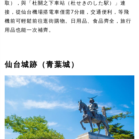
取），與「杜關之下車站（杜せきのした駅）」連
接，從仙台機場搭電車僅需7分鐘，交通便利，等飛
機前可輕鬆前往逛街購物。日用品、食品齊全，旅行
用品也能一次補齊。
仙台城跡（青葉城）