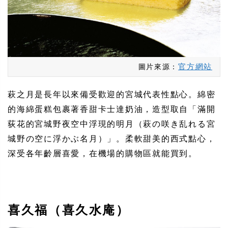
官方網站
圖片來源：
萩之月是長年以來備受歡迎的宮城代表性點心。綿密
的海綿蛋糕包裹著香甜卡士達奶油，造型取自「滿開
荻花的宮城野夜空中浮現的明月（萩の咲き乱れる宮
城野の空に浮かぶ名月）」。柔軟甜美的西式點心，
深受各年齡層喜愛，在機場的購物區就能買到。
喜久福（喜久水庵）