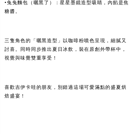
•兔兔麵包（曬黑了）：星星墨鏡造型吸睛，內餡是焦
糖醬。
三隻角色的「曬黑造型」以咖啡粉噴色呈現，細膩又
討喜。同時同步推出夏日冰飲，裝在原創外帶杯中，
視覺與味覺雙重享受！
喜歡吉伊卡哇的朋友，別錯過這場可愛滿點的盛夏烘
焙盛宴！