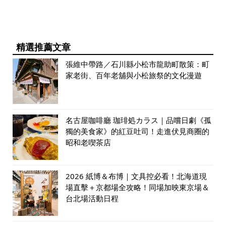
精選推薦文章
張維中帶路／石川縣小松市龍助町散策：町
家老街、百年老舖與小松旅祭的文化漫遊
名古屋咖啡廳 珈琲処カラス｜品嚐日劇《孤
獨的美食家》的紅豆吐司！走進伏見商圈的
昭和老喫茶店
2026 紙博＆布博｜文具控必看！北海道現
場直擊＋京都場全攻略！同場加映東京場＆
台北場活動日程