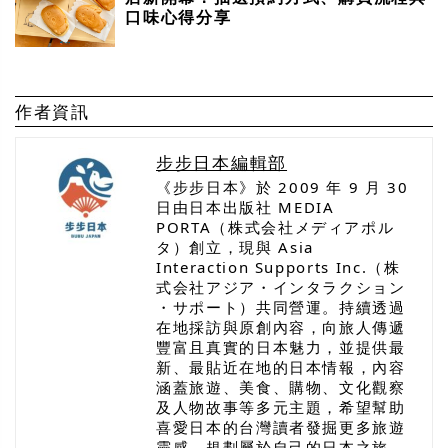
口味心得分享
作者資訊
步步日本編輯部
《步步日本》於 2009 年 9 月 30
日由日本出版社 MEDIA
PORTA（株式会社メディアポル
タ）創立，現與 Asia
Interaction Supports Inc.（株
式会社アジア・インタラクション
・サポート）共同營運。持續透過
在地採訪與原創內容，向旅人傳遞
豐富且真實的日本魅力，並提供最
新、最貼近在地的日本情報，內容
涵蓋旅遊、美食、購物、文化觀察
及人物故事等多元主題，希望幫助
喜愛日本的台灣讀者發掘更多旅遊
靈感，規劃屬於自己的日本之旅。