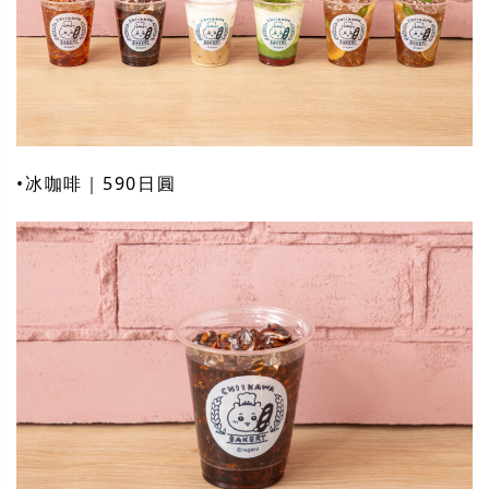
•冰咖啡｜590日圓