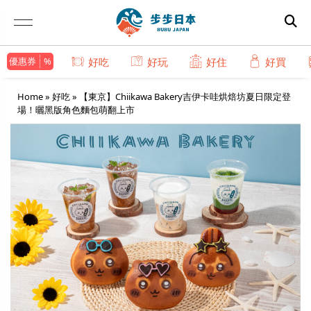
優惠券
好吃
好玩
好住
好買
Home
»
好吃
»
【東京】Chiikawa Bakery吉伊卡哇烘焙坊夏日限定登
場！曬黑版角色麵包萌翻上市