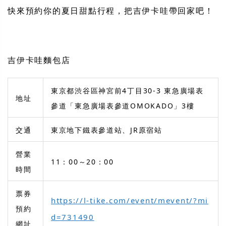
快來預約你的夏日甜點行程，把吉伊卡哇帶回家吧！
吉伊卡哇麵包店
東京都渋谷區神宮前4丁目30-3 東急廣場表
地址
參道「東急廣場表參道OMOKADO」3樓
交通
東京地下鐵表參道站、JR原宿站
營業
11：00～20：00
時間
票券
https://l-tike.com/event/mevent/?mi
預約
d=731490
網址