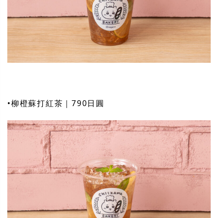
•柳橙蘇打紅茶｜790日圓