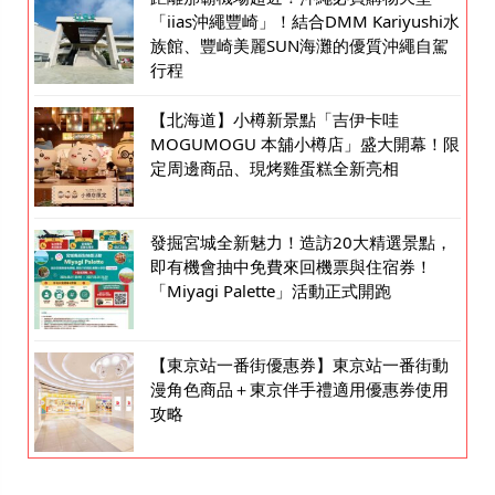
「iias沖繩豐崎」！結合DMM Kariyushi水
族館、豐崎美麗SUN海灘的優質沖繩自駕
行程
【北海道】小樽新景點「吉伊卡哇
MOGUMOGU 本舖小樽店」盛大開幕！限
定周邊商品、現烤雞蛋糕全新亮相
發掘宮城全新魅力！造訪20大精選景點，
即有機會抽中免費來回機票與住宿券！
「Miyagi Palette」活動正式開跑
【東京站一番街優惠券】東京站一番街動
漫角色商品＋東京伴手禮適用優惠券使用
攻略