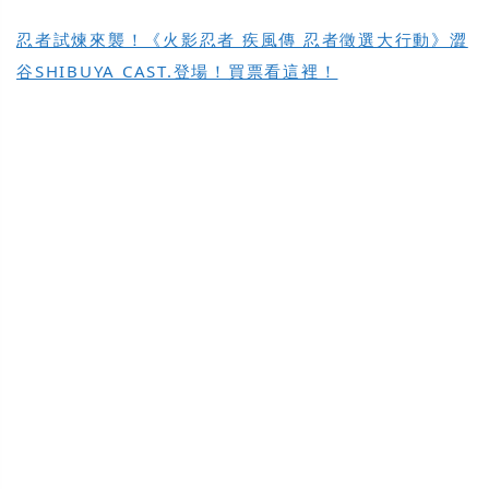
忍者試煉來襲！《火影忍者 疾風傳 忍者徵選大行動》澀
谷SHIBUYA CAST.登場！買票看這裡！