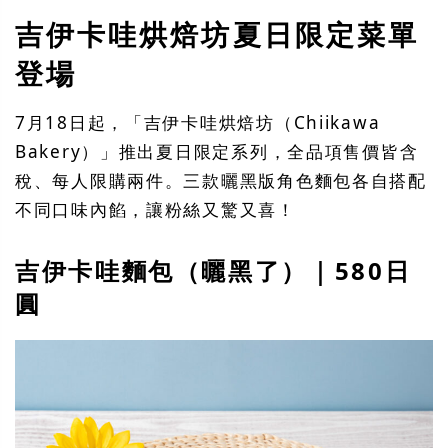
吉伊卡哇烘焙坊夏日限定菜單
登場
7月18日起，「吉伊卡哇烘焙坊（Chiikawa
Bakery）」推出夏日限定系列，全品項售價皆含
稅、每人限購兩件。三款曬黑版角色麵包各自搭配
不同口味內餡，讓粉絲又驚又喜！
吉伊卡哇麵包（曬黑了）｜580日
圓