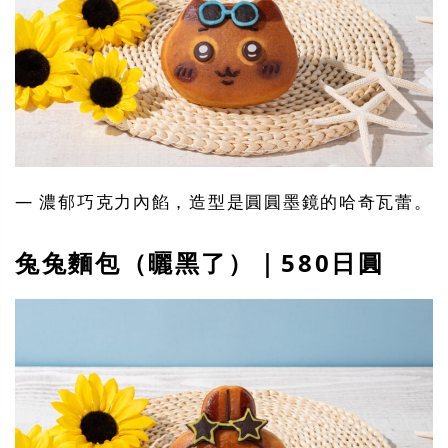
— 濃郁巧克力內餡，造型是圓圓墨鏡的哈奇瓦蕾。
兔兔麵包（曬黑了）｜580日圓