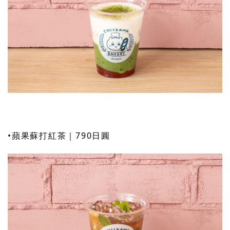
•蘋果蘇打紅茶｜790日圓