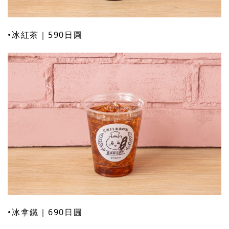
•冰紅茶｜590日圓
•冰拿鐵｜690日圓