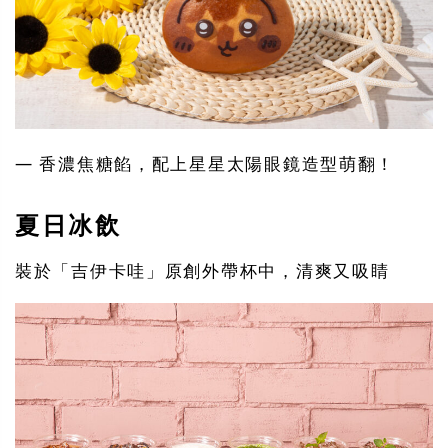
— 香濃焦糖餡，配上星星太陽眼鏡造型萌翻！
夏日冰飲
裝於「吉伊卡哇」原創外帶杯中，清爽又吸睛