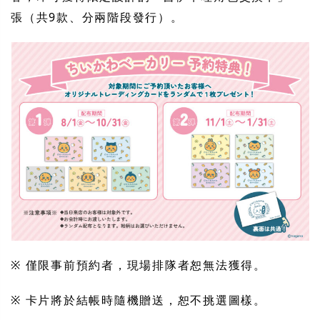
張（共9款、分兩階段發行）。
※ 僅限事前預約者，現場排隊者恕無法獲得。
※ 卡片將於結帳時隨機贈送，恕不挑選圖樣。