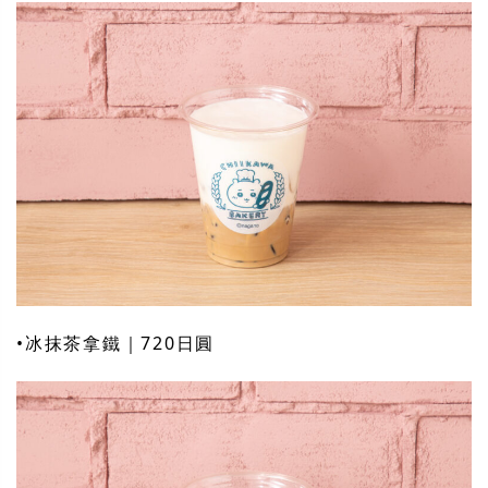
•冰抹茶拿鐵｜720日圓