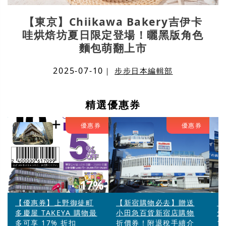
【東京】Chiikawa Bakery吉伊卡
哇烘焙坊夏日限定登場！曬黑版角色
麵包萌翻上市
2025-07-10
｜
步步日本編輯部
精選優惠券
優惠券
優惠券
17%
【優惠券】上野御徒町
【新宿購物必去】贈送
【
多慶屋 TAKEYA 購物最
小田急百貨新宿店購物
免
多可享 17% 折扣
折價券！附退稅手續介
1