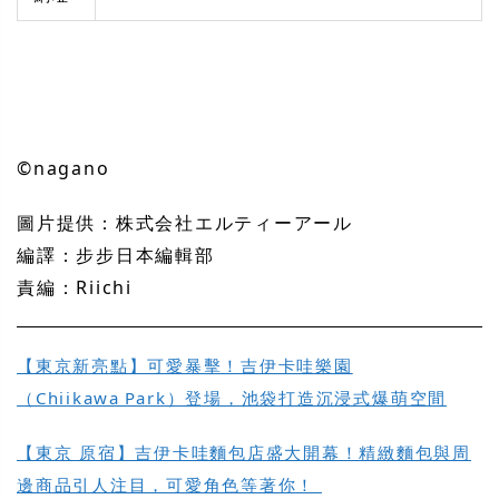
©nagano
圖片提供：株式会社エルティーアール
編譯：步步日本編輯部
責編：Riichi
【東京新亮點】可愛暴擊！吉伊卡哇樂園
（Chiikawa Park）登場，池袋打造沉浸式爆萌空間
【東京 原宿】吉伊卡哇麵包店盛大開幕！精緻麵包與周
邊商品引人注目，可愛角色等著你！