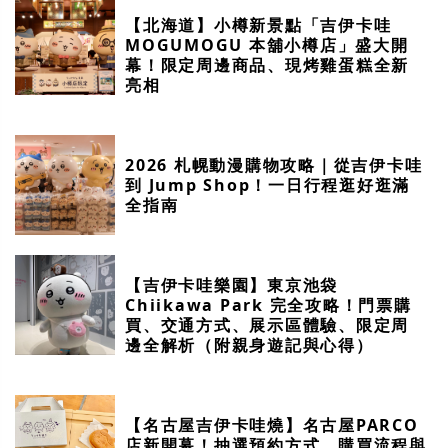
【北海道】小樽新景點「吉伊卡哇
MOGUMOGU 本舖小樽店」盛大開
幕！限定周邊商品、現烤雞蛋糕全新
亮相
2026 札幌動漫購物攻略｜從吉伊卡哇
到 Jump Shop！一日行程逛好逛滿
全指南
【吉伊卡哇樂園】東京池袋
Chiikawa Park 完全攻略！門票購
買、交通方式、展示區體驗、限定周
邊全解析（附親身遊記與心得）
【名古屋吉伊卡哇燒】名古屋PARCO
店新開幕！抽選預約方式、購買流程與