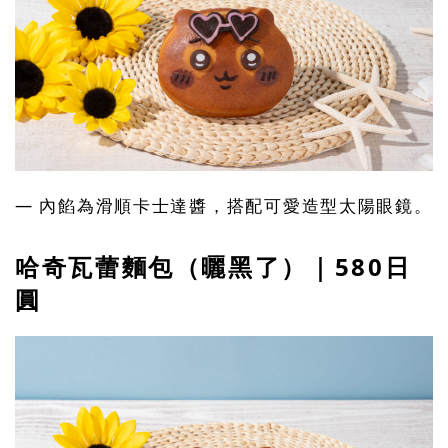
— 內餡為滑順卡士達醬，搭配可愛造型太陽眼鏡。
哈奇瓦蕾麵包（曬黑了）｜580日
圓