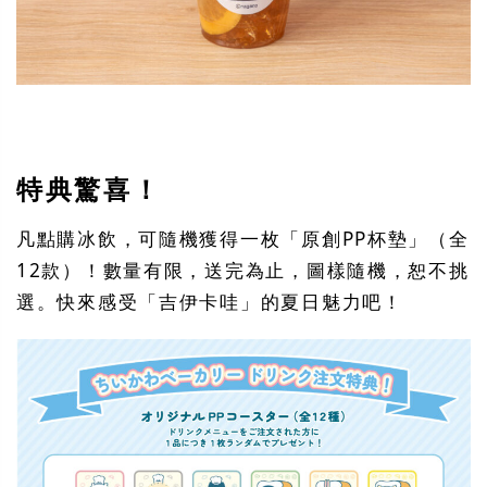
特典驚喜！
凡點購冰飲，可隨機獲得一枚「原創PP杯墊」（全
12款）！數量有限，送完為止，圖樣隨機，恕不挑
選。快來感受「吉伊卡哇」的夏日魅力吧！