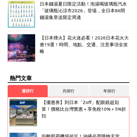
日本錢湯夏日限定活動！泡湯喝玻璃瓶汽水
「玻璃瓶沁涼市2026」登場，全日本86間
錢湯集章送限定周邊
【日本煙火】花火迷必看！2026日本花火大
會19選！時間、地點、交通、注意事項全攻
略
熱門文章
週排行
月排行
年排行
【優惠券】到日本「Zoff」配眼鏡超划
算！價格比台灣實惠＋享免稅10%＋5%折
扣
距離那霸機場超近！沖繩必買購物天堂