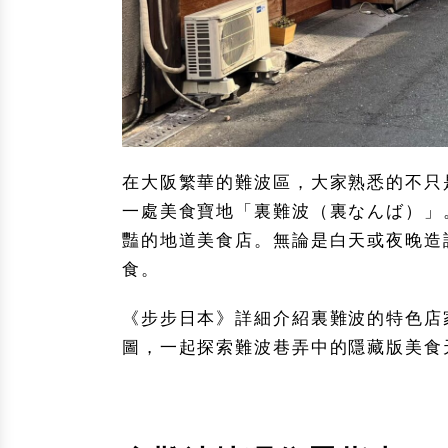
在大阪繁華的難波區，大家熟悉的不只
一處美食寶地「裏難波（裏なんば）」
豔的地道美食店。無論是白天或夜晚造
食。
《步步日本》詳細介紹裏難波的特色店
圖，一起探索難波巷弄中的隱藏版美食