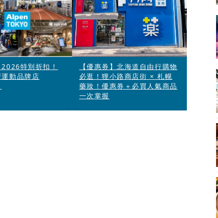
2026特別折扣！
【優惠券】北海道自由行購物
型運動品牌店
必逛！狸小路商店街 × 札幌
」
藥妝！優惠券＋必買人氣商品
一次掌握