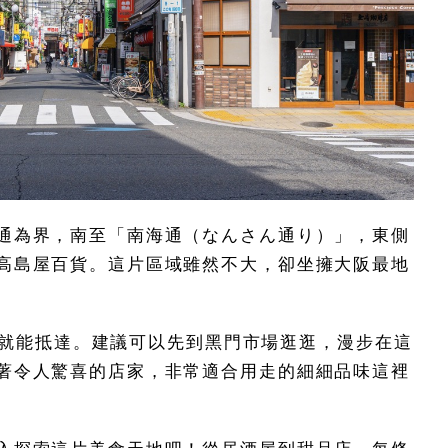
通為界，南至「南海通（なんさん通り）」，東側
高島屋百貨。這片區域雖然不大，卻坐擁大阪最地
 分鐘就能抵達。建議可以先到黑門市場逛逛，漫步在這
著令人驚喜的店家，非常適合用走的細細品味這裡