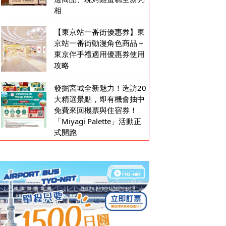
相
【東京站一番街優惠券】東
京站一番街動漫角色商品＋
東京伴手禮適用優惠券使用
攻略
發掘宮城全新魅力！造訪20
大精選景點，即有機會抽中
免費來回機票與住宿券！
「Miyagi Palette」活動正
式開跑