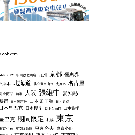
Klook.com
京都
優惠券
九州
SNOOPY
中川政七商店
北海道
名古屋
六本木
史努比
北海道自由行
張維中
大阪
愛知縣
周邊商品
咖啡
日本咖啡廳
新宿
日本優惠券
日本必買
日本星巴克
日本櫻花
日本賞櫻
日本自由行
東京
期間限定
星巴克
札幌
東京必去
東京必吃
東京住宿
東京咖啡廳