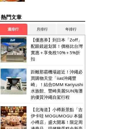
熱門文章
週排行
月排行
年排行
【優惠券】到日本「Zoff」
配眼鏡超划算！價格比台灣
實惠＋享免稅10%＋5%折
扣
距離那霸機場超近！沖繩必
買購物天堂「iias沖繩豐
崎」！結合DMM Kariyushi
水族館、豐崎美麗SUN海灘
的優質沖繩自駕行程
【北海道】小樽新景點「吉
伊卡哇 MOGUMOGU 本舖
小樽店」盛大開幕！限定周
邊商品、現烤雞蛋糕全新亮