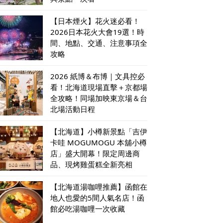
【日本煙火】花火迷必看！
2026日本花火大會19選！時
間、地點、交通、注意事項全
攻略
2026 紙博＆布博｜文具控必
看！北海道現場直擊＋京都場
全攻略！同場加映東京場＆台
北場活動日程
【北海道】小樽新景點「吉伊
卡哇 MOGUMOGU 本舖小樽
店」盛大開幕！限定周邊商
品、現烤雞蛋糕全新亮相
【北海道湯咖哩推薦】函館在
地人也愛的5間人氣名店！函
館必吃湯咖哩一次收藏