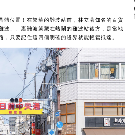
具體位置！在繁華的難波站前，林立著知名的百貨
難波」。裏難波就藏在熱鬧的難波站後方，是當地
路，只要記住這四個明確的邊界就能輕鬆抵達。