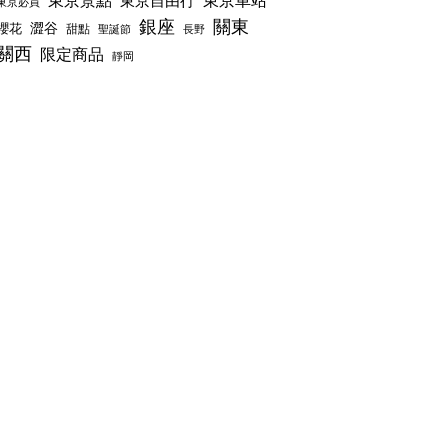
東京景點
東京車站
東京自由行
東京必買
銀座
關東
澀谷
櫻花
甜點
聖誕節
長野
關西
限定商品
靜岡