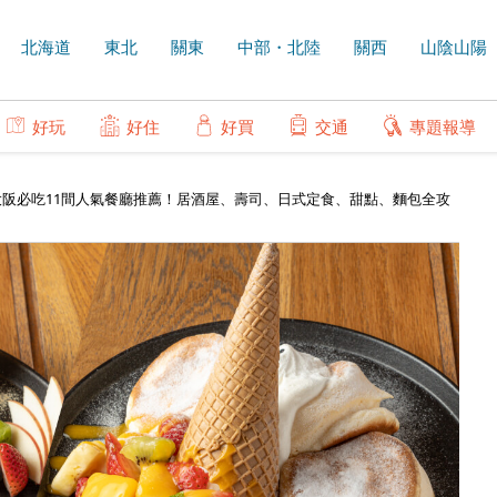
北海道
東北
關東
中部・北陸
關西
山陰山陽
好玩
好住
好買
交通
專題報導
阪必吃11間人氣餐廳推薦！居酒屋、壽司、日式定食、甜點、麵包全攻