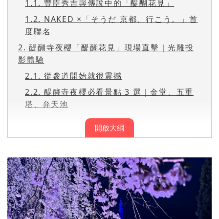
1.1.
豐臣秀吉與傳說中的「醍醐花見」
1.2.
NAKED ×「そうだ 京都、行こう。」首
度聯名
2.
醍醐寺夜櫻「醍醐花見」現場直擊｜光雕投
影體驗
2.1.
從參道開始就很震撼
2.2.
醍醐寺夜櫻必看景點 3 選｜金堂、五重
塔、弁天池
開啟大綱