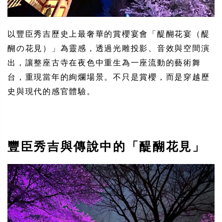
以豐臣秀吉歷史上最奢華的賞櫻宴會「醍醐花宴（醍
醐の花見）」為靈感，透過光雕投影、音效與空間演
出，讓整座古寺在夜色中重生為一座流動的藝術舞
台，重現當年的絢爛場景。不只是賞櫻，而是穿越歷
史與現代的感官體驗。
豐臣秀吉與傳說中的「醍醐花見」