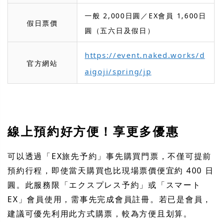
一般 2,000日圓／EX會員 1,600日
假日票價
圓（五六日及假日）
https://event.naked.works/d
官方網站
aigoji/spring/jp
線上預約好方便！享更多優惠
可以透過「EX旅先予約」事先購買門票，不僅可提前
預約行程，即使當天購買也比現場票價便宜約 400 日
圓。此服務限「エクスプレス予約」或「スマート
EX」會員使用，需事先完成會員註冊。若已是會員，
建議可優先利用此方式購票，較為方便且划算。