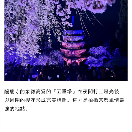
醍醐寺的象徵高聳的「五重塔」在夜間打上燈光後，
與周圍的櫻花形成完美構圖。這裡是拍攝京都風情最
強的地點。