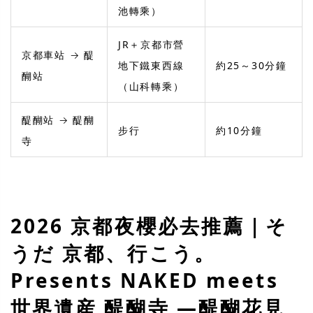
池轉乘）
JR＋京都市營
京都車站 → 醍
地下鐵東西線
約25～30分鐘
醐站
（山科轉乘）
醍醐站 → 醍醐
步行
約10分鐘
寺
2026 京都夜櫻必去推薦｜そ
うだ 京都、行こう。
Presents NAKED meets
世界遺産 醍醐寺 ―醍醐花見