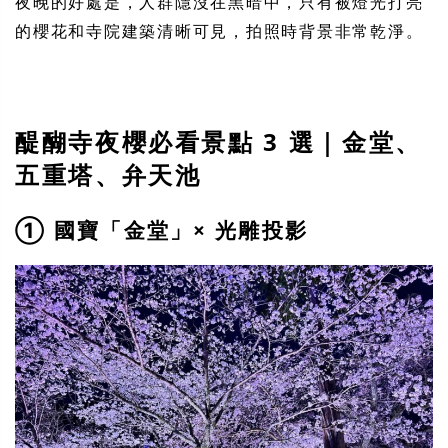
夜晚的好處是，人群隱沒在黑暗中，只有被燈光打亮
的櫻花和寺院建築清晰可見，拍照時背景非常乾淨。
醍醐寺夜櫻必看景點 3 選｜金堂、
五重塔、弁天池
① 國寶「金堂」× 光雕投影