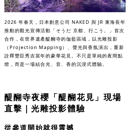
2026 年春天，日本創意公司 NAKED 與 JR 東海長年
推動的觀光宣傳活動「そうだ 京都、行こう。」首次
合作，在世界遺產醍醐寺的伽藍區域，以光雕投影
（Projection Mapping）、聲光與香氛演出，重新
詮釋豐臣秀吉當年的豪華花見。不只是單純的夜間點
燈，而是一場結合光、音、香的沉浸式體驗。
醍醐寺夜櫻「醍醐花見」現場
直擊｜光雕投影體驗
從參道開始就很震撼