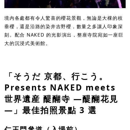
境內各處都有令人驚喜的櫻花景觀，無論是大棵的枝
垂櫻，還是沿路的染井吉野櫻，數量之多讓人印象深
刻。配合 NAKED 的光影演出，整座寺院宛如一座巨
大的沉浸式美術館。
「そうだ 京都、行こう。
Presents NAKED meets
世界遺産 醍醐寺 ―醍醐花見
―」最佳拍照景點 3 選
仁王門參道（入場前）