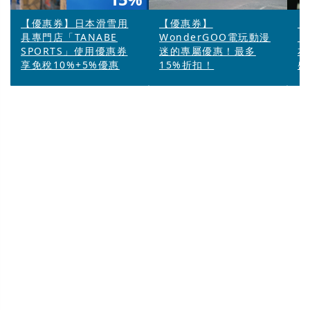
【優惠券】日本滑雪用
【優惠券】
【
具專門店「TANABE
WonderGOO電玩動漫
「
SPORTS」使用優惠券
迷的專屬優惠！最多
本
享免稅10%+5%優惠
15%折扣！
盛