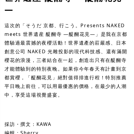
―
這次的「そうだ 京都、行こう。Presents NAKED
meets 世界遺産 醍醐寺 ―醍醐花見―」是我在京都
體驗過最震撼的夜櫻活動！世界遺產的莊嚴感、日本
創意公司 NAKED 光雕投影的現代科技感、還有滿開
櫻花的浪漫，三者結合在一起，創造出只有在醍醐寺
才能體驗到的特別夜晚。如果你今年春天有計畫到京
都賞櫻，「醍醐花見」絕對值得排進行程！特別推薦
平日晚上前往，可以用最優惠的價格，在最少的人潮
中，享受這場視覺盛宴。
採訪・撰文：KAWA
編輯：Sherry