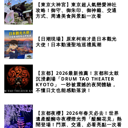
【東京大神宮】東京超人氣戀愛神社
攻略！御守、御朱印、御神籤、交通
方式、周邊美食與景點一次看
【日潮現場】原來柯南才是日本觀光
大使！日本動漫聖地巡禮風潮
【京都】2026最新推薦！京都和太鼓
沉浸劇場「DRUM TAO THEATER
KYOTO」 一秒被震撼的夜間體驗，
不懂日文也能感動落淚！
【京都夜櫻】2026年春天必去！世界
遺產醍醐寺夜櫻燈光秀「醍醐花見」熱
鬧登場！門票、交通、必看亮點一次看