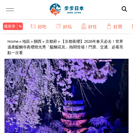
優惠券
好吃
好玩
好住
好買
Home
»
地區
»
關西
»
京都府
»
【京都夜櫻】2026年春天必去！世界
遺產醍醐寺夜櫻燈光秀「醍醐花見」熱鬧登場！門票、交通、必看亮
點一次看