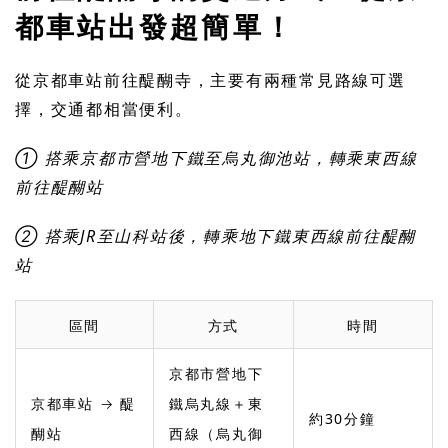
都車站出發超簡單！
從京都車站前往醍醐寺，主要有兩種常見路線可選
擇，交通都相當便利。
① 搭乘京都市營地下鐵至烏丸御池站，轉乘東西線
前往醍醐站
② 搭乘JR至山科站後，轉乘地下鐵東西線前往醍醐
站
區間
方式
時間
京都市營地下
京都車站 → 醍
鐵烏丸線＋東
約30分鐘
醐站
西線（烏丸御