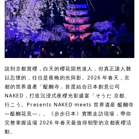
說到京都賞櫻，白天的櫻花固然迷人，但真正讓人難
以忘懷的，往往是夜晚的光與影。2026 年春天，京
都的世界遺產「醍醐寺」首度結合日本創意公司
NAKED，打造沉浸式夜櫻光影盛宴「そうだ 京都、
行こう。Presents NAKED meets 世界遺産 醍醐寺
―醍醐花見―」。《步步日本》實際走訪現場，帶你
完整掌握這場 2026 年春天最值得朝聖的京都夜櫻活
動。