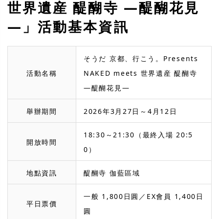
世界遺産 醍醐寺 ―醍醐花見
―」活動基本資訊
そうだ 京都、行こう。Presents
活動名稱
NAKED meets 世界遺産 醍醐寺
―醍醐花見―
舉辦期間
2026年3月27日～4月12日
18:30～21:30（最終入場 20:5
開放時間
0）
地點資訊
醍醐寺 伽藍區域
一般 1,800日圓／EX會員 1,400日
平日票價
圓