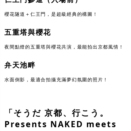
櫻花隧道＋仁王門，是超級經典的構圖！
五重塔與櫻花
夜間點燈的五重塔與櫻花共演，最能拍出京都風情！
弁天池畔
水面倒影，最適合拍攝充滿夢幻氛圍的照片！
「そうだ 京都、行こう。
Presents NAKED meets