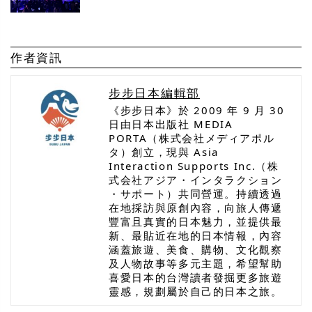
作者資訊
步步日本編輯部
《步步日本》於 2009 年 9 月 30
日由日本出版社 MEDIA
PORTA（株式会社メディアポル
タ）創立，現與 Asia
Interaction Supports Inc.（株
式会社アジア・インタラクション
・サポート）共同營運。持續透過
在地採訪與原創內容，向旅人傳遞
豐富且真實的日本魅力，並提供最
新、最貼近在地的日本情報，內容
涵蓋旅遊、美食、購物、文化觀察
及人物故事等多元主題，希望幫助
喜愛日本的台灣讀者發掘更多旅遊
靈感，規劃屬於自己的日本之旅。