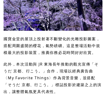
國寶金堂的屋頂上投射著不斷變化的光雕投影圖案，
搭配周圍盛開的櫻花，氣勢磅礴。這是整場活動中規
模最大的投影裝置，推薦你務必花時間好好欣賞。
此外，本次活動與 JR 東海長年推動的觀光宣傳「そ
うだ 京都、行こう。」合作，現場以經典廣告曲
〈My Favorite Things〉作為背景音樂，並搭配
「そうだ 京都、行こう。」標誌投影於建築之上的演
出，讓整體氣氛更具代表性。