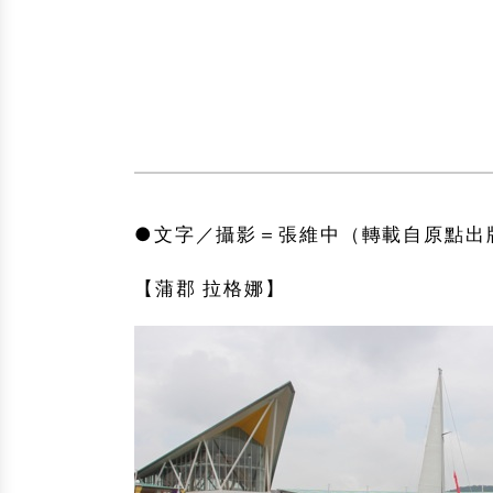
●文字／攝影＝張維中（轉載自原點出
【蒲郡 拉格娜】