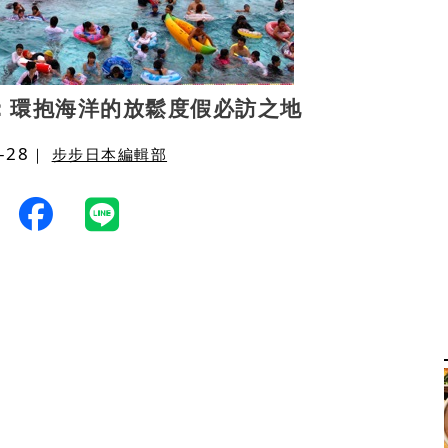
：環抱海洋的放鬆度假必訪之地
-28
｜
步步日本編輯部