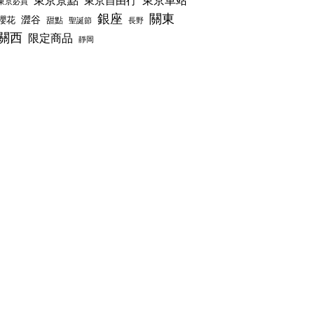
東京景點
東京車站
東京自由行
東京必買
銀座
關東
澀谷
櫻花
甜點
聖誕節
長野
關西
限定商品
靜岡