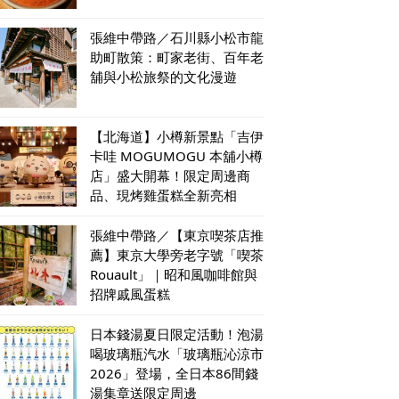
張維中帶路／石川縣小松市龍
助町散策：町家老街、百年老
舖與小松旅祭的文化漫遊
【北海道】小樽新景點「吉伊
卡哇 MOGUMOGU 本舖小樽
店」盛大開幕！限定周邊商
品、現烤雞蛋糕全新亮相
張維中帶路／【東京喫茶店推
薦】東京大學旁老字號「喫茶
Rouault」｜昭和風咖啡館與
招牌戚風蛋糕
日本錢湯夏日限定活動！泡湯
喝玻璃瓶汽水「玻璃瓶沁涼市
2026」登場，全日本86間錢
湯集章送限定周邊