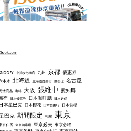
Klook.com
京都
優惠券
九州
SNOOPY
中川政七商店
北海道
名古屋
六本木
史努比
北海道自由行
張維中
大阪
愛知縣
周邊商品
咖啡
日本咖啡廳
新宿
日本優惠券
日本必買
日本星巴克
日本櫻花
日本賞櫻
日本自由行
東京
期間限定
星巴克
札幌
東京必去
東京必吃
東京住宿
東京咖啡廳