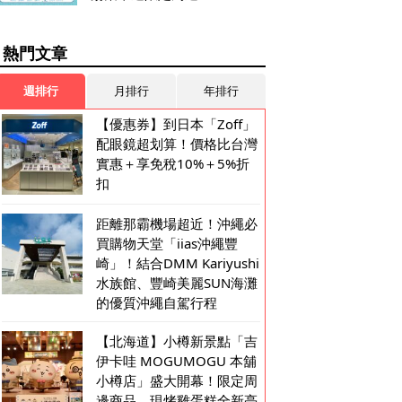
熱門文章
週排行
月排行
年排行
【優惠券】到日本「Zoff」
配眼鏡超划算！價格比台灣
實惠＋享免稅10%＋5%折
扣
距離那霸機場超近！沖繩必
買購物天堂「iias沖繩豐
崎」！結合DMM Kariyushi
水族館、豐崎美麗SUN海灘
的優質沖繩自駕行程
【北海道】小樽新景點「吉
伊卡哇 MOGUMOGU 本舖
小樽店」盛大開幕！限定周
邊商品、現烤雞蛋糕全新亮