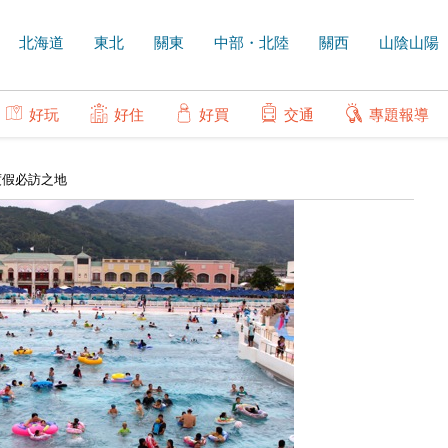
北海道
東北
關東
中部・北陸
關西
山陰山陽
好玩
好住
好買
交通
專題報導
度假必訪之地