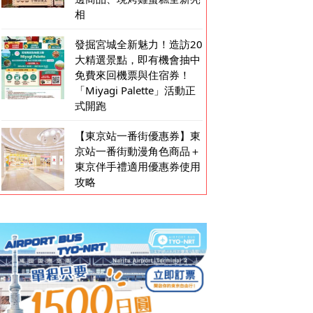
相
發掘宮城全新魅力！造訪20
大精選景點，即有機會抽中
免費來回機票與住宿券！
「Miyagi Palette」活動正
式開跑
【東京站一番街優惠券】東
京站一番街動漫角色商品＋
東京伴手禮適用優惠券使用
攻略