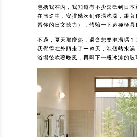
包括我在內，我知道有不少喜歡到日本
在旅途中，安排幾次到錢湯洗澡，跟著
習你的日文聽力），體驗一下這種極具
不過，夏天那麼熱，還會想要泡湯嗎？
我覺得在外頭走了一整天，泡個熱水澡
浴場後吹著晚風，再喝下一瓶冰涼的玻