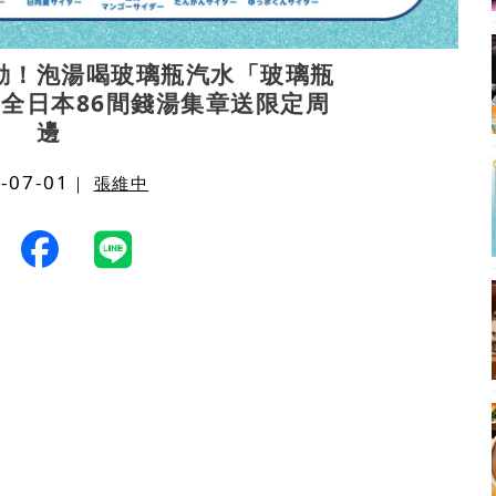
動！泡湯喝玻璃瓶汽水「玻璃瓶
，全日本86間錢湯集章送限定周
邊
-07-01
｜
張維中