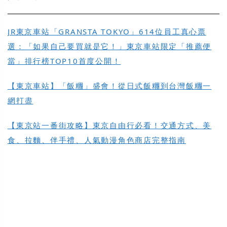
JR東京車站「GRANSTA TOKYO」614位員工真心票
選：「如果自己要買就是它！」東京車站限定「推薦便
當」排行榜TOP10首度公開！
【東京車站】「飯糰」盛會！從日式飯糰到台灣飯糰一
網打盡
【東京站一番街攻略】東京自由行必看！交通方式、美
食、拉麵、伴手禮、人氣動漫角色商店完整指南