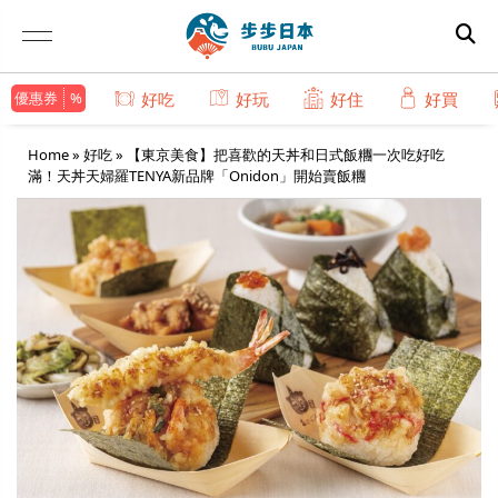
優惠券
好吃
好玩
好住
好買
Home
»
好吃
»
【東京美食】把喜歡的天丼和日式飯糰一次吃好吃
滿！天丼天婦羅TENYA新品牌「Onidon」開始賣飯糰