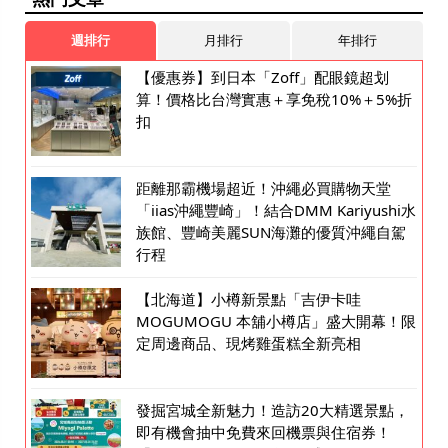
週排行
月排行
年排行
【優惠券】到日本「Zoff」配眼鏡超划
算！價格比台灣實惠＋享免稅10%＋5%折
扣
距離那霸機場超近！沖繩必買購物天堂
「iias沖繩豐崎」！結合DMM Kariyushi水
族館、豐崎美麗SUN海灘的優質沖繩自駕
行程
【北海道】小樽新景點「吉伊卡哇
MOGUMOGU 本舖小樽店」盛大開幕！限
定周邊商品、現烤雞蛋糕全新亮相
發掘宮城全新魅力！造訪20大精選景點，
即有機會抽中免費來回機票與住宿券！