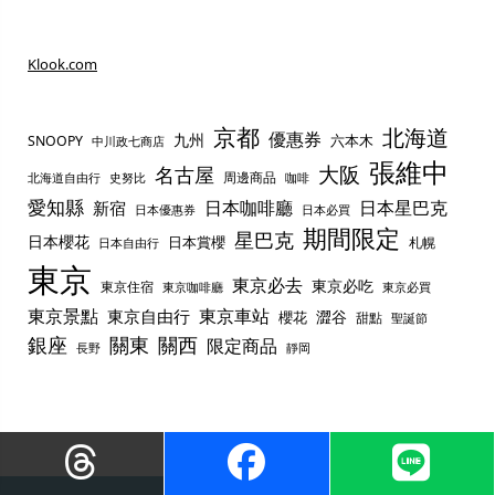
Klook.com
京都
北海道
優惠券
九州
六本木
SNOOPY
中川政七商店
張維中
名古屋
大阪
周邊商品
史努比
北海道自由行
咖啡
愛知縣
日本咖啡廳
日本星巴克
新宿
日本優惠券
日本必買
期間限定
星巴克
日本櫻花
日本賞櫻
札幌
日本自由行
東京
東京必去
東京必吃
東京住宿
東京咖啡廳
東京必買
東京景點
東京車站
東京自由行
澀谷
櫻花
甜點
聖誕節
銀座
關東
關西
限定商品
長野
靜岡