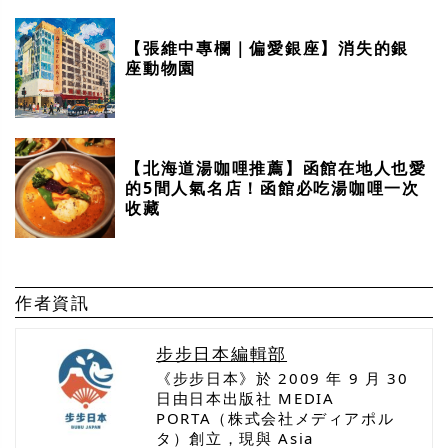
【張維中專欄｜偏愛銀座】消失的銀
座動物園
【北海道湯咖哩推薦】函館在地人也愛
的5間人氣名店！函館必吃湯咖哩一次
收藏
作者資訊
步步日本編輯部
《步步日本》於 2009 年 9 月 30
日由日本出版社 MEDIA
PORTA（株式会社メディアポル
タ）創立，現與 Asia