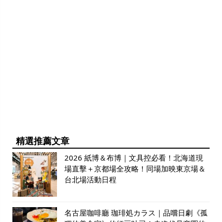
精選推薦文章
2026 紙博＆布博｜文具控必看！北海道現
場直擊＋京都場全攻略！同場加映東京場＆
台北場活動日程
名古屋咖啡廳 珈琲処カラス｜品嚐日劇《孤