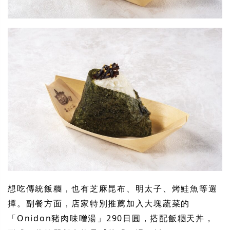
想吃傳統飯糰，也有芝麻昆布、明太子、烤鮭魚等選
擇。副餐方面，店家特別推薦加入大塊蔬菜的
「Onidon豬肉味噌湯」290日圓，搭配飯糰天丼，