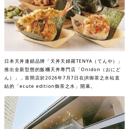
日本天丼連鎖品牌「天丼天婦羅TENYA（てんや）」
推出全新型態的飯糰天丼專門店「Onidon（おにど
ん）」，首間店於2026年7月7日在JR御茶之水站直
結的「ecute edition御茶之水」開幕。