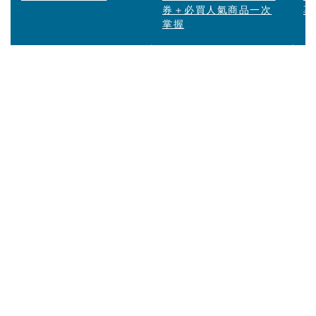
券＋必買人氣商品一次
享
掌握