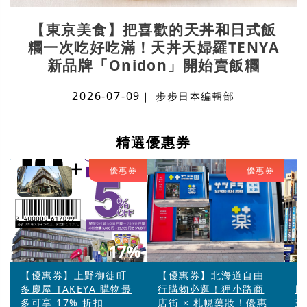
【東京美食】把喜歡的天丼和日式飯
糰一次吃好吃滿！天丼天婦羅TENYA
新品牌「Onidon」開始賣飯糰
2026-07-09
｜
步步日本編輯部
精選優惠券
優惠券
優惠券
17%
【優惠券】上野御徒町
【優惠券】北海道自由
【
多慶屋 TAKEYA 購物最
行購物必逛！狸小路商
日
多可享 17% 折扣
店街 × 札幌藥妝！優惠
王