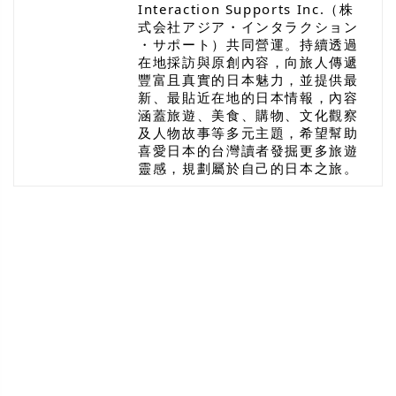
Interaction Supports Inc.（株
式会社アジア・インタラクション
・サポート）共同營運。持續透過
在地採訪與原創內容，向旅人傳遞
豐富且真實的日本魅力，並提供最
新、最貼近在地的日本情報，內容
涵蓋旅遊、美食、購物、文化觀察
及人物故事等多元主題，希望幫助
喜愛日本的台灣讀者發掘更多旅遊
靈感，規劃屬於自己的日本之旅。