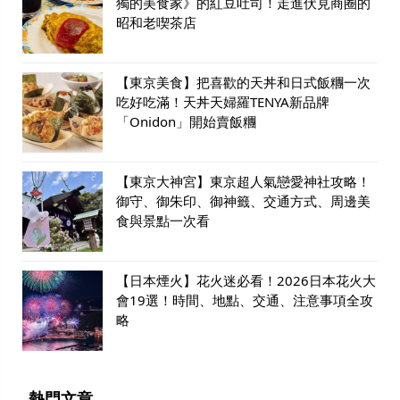
獨的美食家》的紅豆吐司！走進伏見商圈的
昭和老喫茶店
【東京美食】把喜歡的天丼和日式飯糰一次
吃好吃滿！天丼天婦羅TENYA新品牌
「Onidon」開始賣飯糰
【東京大神宮】東京超人氣戀愛神社攻略！
御守、御朱印、御神籤、交通方式、周邊美
食與景點一次看
【日本煙火】花火迷必看！2026日本花火大
會19選！時間、地點、交通、注意事項全攻
略
熱門文章