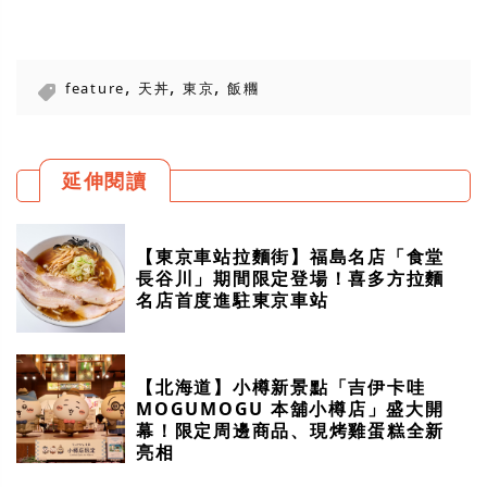
,
,
,
feature
天丼
東京
飯糰
延伸閱讀
【東京車站拉麵街】福島名店「食堂
長谷川」期間限定登場！喜多方拉麵
名店首度進駐東京車站
【北海道】小樽新景點「吉伊卡哇
MOGUMOGU 本舖小樽店」盛大開
幕！限定周邊商品、現烤雞蛋糕全新
亮相