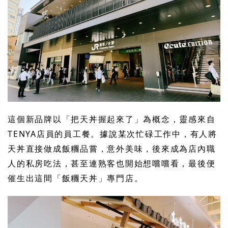
這個新品牌以「把天丼握起來了」為概念，靈感來自
TENYA店員的員工餐。據說某次忙碌工作中，有人將
天丼直接做成飯糰品嘗，意外美味，後來成為店內職
人的私房吃法，甚至連熟客也開始想嚐嚐看，最後便
催生出這間「飯糰天丼」專門店。