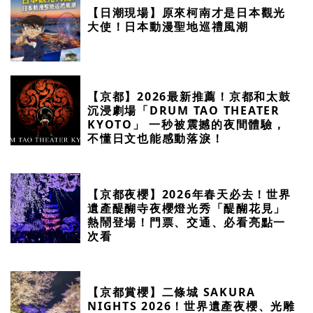
【日潮現場】原來柯南才是日本觀光
大使！日本動漫聖地巡禮風潮
【京都】2026最新推薦！京都和太鼓
沉浸劇場「DRUM TAO THEATER
KYOTO」 一秒被震撼的夜間體驗，
不懂日文也能感動落淚！
【京都夜櫻】2026年春天必去！世界
遺產醍醐寺夜櫻燈光秀「醍醐花見」
熱鬧登場！門票、交通、必看亮點一
次看
【京都賞櫻】二條城 SAKURA
NIGHTS 2026！世界遺產夜櫻、光雕