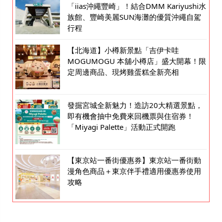
「iias沖繩豐崎」！結合DMM Kariyushi水
族館、豐崎美麗SUN海灘的優質沖繩自駕
行程
【北海道】小樽新景點「吉伊卡哇
MOGUMOGU 本舖小樽店」盛大開幕！限
定周邊商品、現烤雞蛋糕全新亮相
發掘宮城全新魅力！造訪20大精選景點，
即有機會抽中免費來回機票與住宿券！
「Miyagi Palette」活動正式開跑
【東京站一番街優惠券】東京站一番街動
漫角色商品＋東京伴手禮適用優惠券使用
攻略