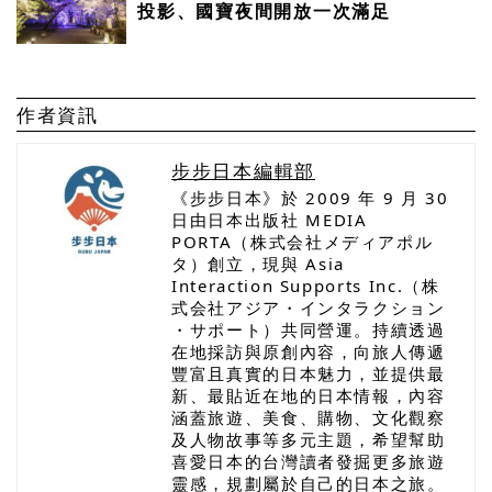
投影、國寶夜間開放一次滿足
作者資訊
步步日本編輯部
《步步日本》於 2009 年 9 月 30
日由日本出版社 MEDIA
PORTA（株式会社メディアポル
タ）創立，現與 Asia
Interaction Supports Inc.（株
式会社アジア・インタラクション
・サポート）共同營運。持續透過
在地採訪與原創內容，向旅人傳遞
豐富且真實的日本魅力，並提供最
新、最貼近在地的日本情報，內容
涵蓋旅遊、美食、購物、文化觀察
及人物故事等多元主題，希望幫助
喜愛日本的台灣讀者發掘更多旅遊
靈感，規劃屬於自己的日本之旅。