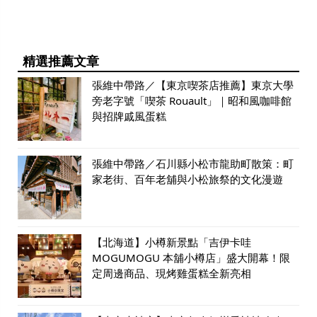
精選推薦文章
張維中帶路／【東京喫茶店推薦】東京大學
旁老字號「喫茶 Rouault」｜昭和風咖啡館
與招牌戚風蛋糕
張維中帶路／石川縣小松市龍助町散策：町
家老街、百年老舖與小松旅祭的文化漫遊
【北海道】小樽新景點「吉伊卡哇
MOGUMOGU 本舖小樽店」盛大開幕！限
定周邊商品、現烤雞蛋糕全新亮相