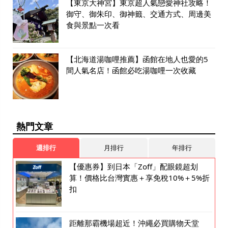
【東京大神宮】東京超人氣戀愛神社攻略！
御守、御朱印、御神籤、交通方式、周邊美
食與景點一次看
【北海道湯咖哩推薦】函館在地人也愛的5
間人氣名店！函館必吃湯咖哩一次收藏
熱門文章
週排行
月排行
年排行
【優惠券】到日本「Zoff」配眼鏡超划
算！價格比台灣實惠＋享免稅10%＋5%折
扣
距離那霸機場超近！沖繩必買購物天堂