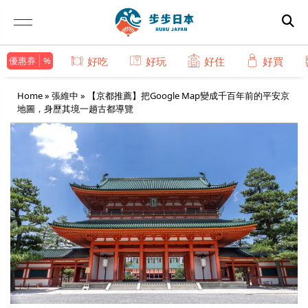
優惠券
好吃
好玩
好住
好買
Home
»
張維中
»
【京都推薦】把Google Map變成千百年前的平安京
地圖，身歷其境一趟古都導覽