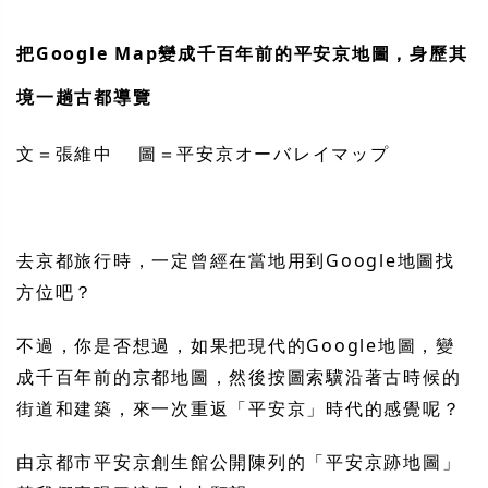
把Google Map變成千百年前的平安京地圖，身歷其
境一趟古都導覽
文＝張維中 圖＝平安京オーバレイマップ
去京都旅行時，一定曾經在當地用到Google地圖找
方位吧？
不過，你是否想過，如果把現代的Google地圖，變
成千百年前的京都地圖，然後按圖索驥沿著古時候的
街道和建築，來一次重返「平安京」時代的感覺呢？
由京都市平安京創生館公開陳列的「平安京跡地圖」