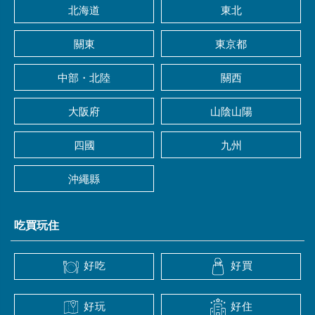
北海道
東北
關東
東京都
中部・北陸
關西
大阪府
山陰山陽
四國
九州
沖繩縣
吃買玩住
好吃
好買
好玩
好住