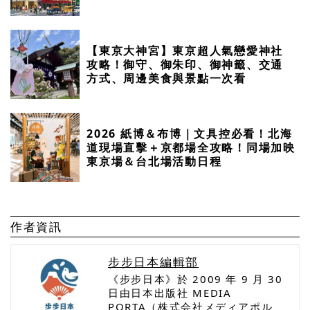
【東京大神宮】東京超人氣戀愛神社
攻略！御守、御朱印、御神籤、交通
方式、周邊美食與景點一次看
2026 紙博＆布博｜文具控必看！北海
道現場直擊＋京都場全攻略！同場加映
東京場＆台北場活動日程
作者資訊
步步日本編輯部
《步步日本》於 2009 年 9 月 30
日由日本出版社 MEDIA
PORTA（株式会社メディアポル