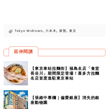
,
,
,
Tokyo Midtown
六本木
展覽
東京
延伸閱讀
【東京車站拉麵街】福島名店「食堂
長谷川」期間限定登場！喜多方拉麵
名店首度進駐東京車站
【張維中專欄｜偏愛銀座】消失的銀
座動物園