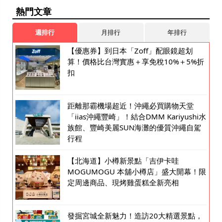
熱門文章
週排行
月排行
年排行
【優惠券】到日本「Zoff」配眼鏡超划
算！價格比台灣實惠＋享免稅10%＋5%折
扣
距離那霸機場超近！沖繩必買購物天堂
「iias沖繩豐崎」！結合DMM Kariyushi水
族館、豐崎美麗SUN海灘的優質沖繩自駕
行程
【北海道】小樽新景點「吉伊卡哇
MOGUMOGU 本舖小樽店」盛大開幕！限
定周邊商品、現烤雞蛋糕全新亮相
發掘宮城全新魅力！造訪20大精選景點，