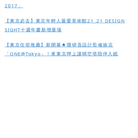
2017」
【東京必去】東京年輕人最愛美術館21_21 DESIGN
SIGHT十週年慶新增展場
【東京住宿推薦】新開幕★隈研吾設計監修旅店
「ONE@Tokyo」！來東京押上讓晴空塔陪伴入眠