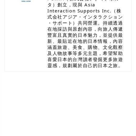
タ）創立，現與 Asia
Interaction Supports Inc.（株
式会社アジア・インタラクション
・サポート）共同營運。持續透過
在地採訪與原創內容，向旅人傳遞
豐富且真實的日本魅力，並提供最
新、最貼近在地的日本情報，內容
涵蓋旅遊、美食、購物、文化觀察
及人物故事等多元主題，希望幫助
喜愛日本的台灣讀者發掘更多旅遊
靈感，規劃屬於自己的日本之旅。