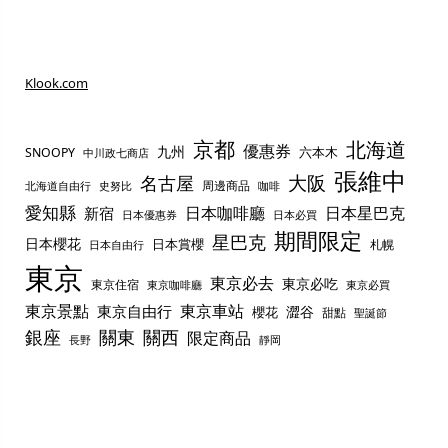
Klook.com
京都
北海道
優惠券
九州
六本木
SNOOPY
中川政七商店
張維中
名古屋
大阪
周邊商品
史努比
北海道自由行
咖啡
愛知縣
日本咖啡廳
日本星巴克
新宿
日本優惠券
日本必買
期間限定
星巴克
日本櫻花
日本賞櫻
札幌
日本自由行
東京
東京必去
東京必吃
東京住宿
東京咖啡廳
東京必買
東京景點
東京車站
東京自由行
澀谷
櫻花
甜點
聖誕節
銀座
關東
關西
限定商品
長野
靜岡