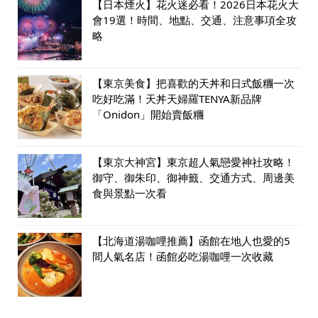
【日本煙火】花火迷必看！2026日本花火大
會19選！時間、地點、交通、注意事項全攻
略
【東京美食】把喜歡的天丼和日式飯糰一次
吃好吃滿！天丼天婦羅TENYA新品牌
「Onidon」開始賣飯糰
【東京大神宮】東京超人氣戀愛神社攻略！
御守、御朱印、御神籤、交通方式、周邊美
食與景點一次看
【北海道湯咖哩推薦】函館在地人也愛的5
間人氣名店！函館必吃湯咖哩一次收藏