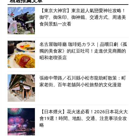
【東京大神宮】東京超人氣戀愛神社攻略！
御守、御朱印、御神籤、交通方式、周邊美
食與景點一次看
名古屋咖啡廳 珈琲処カラス｜品嚐日劇《孤
獨的美食家》的紅豆吐司！走進伏見商圈的
昭和老喫茶店
張維中帶路／石川縣小松市龍助町散策：町
家老街、百年老舖與小松旅祭的文化漫遊
【日本煙火】花火迷必看！2026日本花火大
會19選！時間、地點、交通、注意事項全攻
略