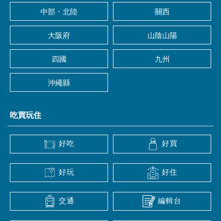
中部・北陸
關西
大阪府
山陰山陽
四國
九州
沖繩縣
吃買玩住
好吃
好買
好玩
好住
交通
編輯台