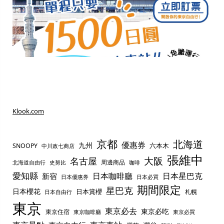
Klook.com
京都
北海道
優惠券
九州
六本木
SNOOPY
中川政七商店
張維中
名古屋
大阪
周邊商品
史努比
北海道自由行
咖啡
愛知縣
日本咖啡廳
日本星巴克
新宿
日本優惠券
日本必買
期間限定
星巴克
日本櫻花
日本賞櫻
札幌
日本自由行
東京
東京必去
東京必吃
東京住宿
東京咖啡廳
東京必買