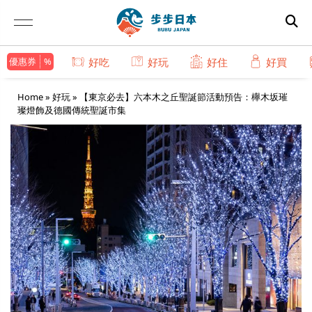
優惠券
好吃
好玩
好住
好買
Home
»
好玩
»
【東京必去】六本木之丘聖誕節活動預告：櫸木坂璀
璨燈飾及德國傳統聖誕市集