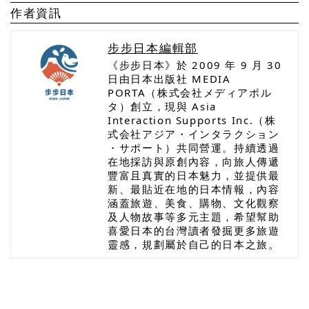
作者資訊
步步日本編輯部
《步步日本》於 2009 年 9 月 30
日由日本出版社 MEDIA
PORTA（株式会社メディアポル
タ）創立，現與 Asia
Interaction Supports Inc.（株
式会社アジア・インタラクション
・サポート）共同營運。持續透過
在地採訪與原創內容，向旅人傳遞
豐富且真實的日本魅力，並提供最
新、最貼近在地的日本情報，內容
涵蓋旅遊、美食、購物、文化觀察
及人物故事等多元主題，希望幫助
喜愛日本的台灣讀者發掘更多旅遊
靈感，規劃屬於自己的日本之旅。