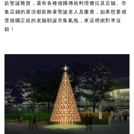
款聖誕雜貨，還有各種德國傳統料理攤位及店舖。市
集店鋪的屋頂都裝飾著聖誕老人及麋鹿，如果想要感
受德國正統的老舖耶誕市集氣氛，來這裡絕對準沒
錯！