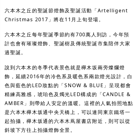
六本木之丘的聖誕節燈飾及聖誕活動「Artelligent
Christmas 2017」將在11月上旬登場。
六本木之丘每年聖誕季節約有700萬人到訪，今年預
計也會有璀璨燈飾、聖誕樹及傳統聖誕市集陪伴大家
過聖誕。
說到六本木的冬季代表景色就是櫸木坂兩旁燦爛燈
飾，延續2016年的冷色系及暖色系兩款燈光設計，白
色與藍色的LED妝點的「SNOW & BLUE」呈現都會
精練高雅感，琥珀色及燭光LED構成的「CANDLE &
AMBER」則帶給人安定的溫暖。這裡的人氣拍照地點
是六本木櫸木坂通中央天橋上，可以連同東京鐵塔一
起拍攝，櫸木坂通的六本木蔦屋書店附近，則可以從
斜坡下方往上拍攝燈飾全景。