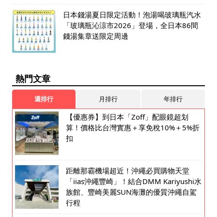
日本錢湯夏日限定活動！泡湯喝玻璃瓶汽水
「玻璃瓶沁涼市2026」登場，全日本86間
錢湯集章送限定周邊
熱門文章
週排行
月排行
年排行
【優惠券】到日本「Zoff」配眼鏡超划
算！價格比台灣實惠＋享免稅10%＋5%折
扣
距離那霸機場超近！沖繩必買購物天堂
「iias沖繩豐崎」！結合DMM Kariyushi水
族館、豐崎美麗SUN海灘的優質沖繩自駕
行程