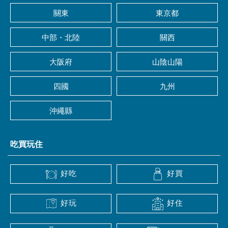
關東
東京都
中部・北陸
關西
大阪府
山陰山陽
四國
九州
沖繩縣
吃買玩住
好吃
好買
好玩
好住