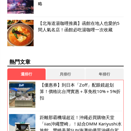
略
【北海道湯咖哩推薦】函館在地人也愛的5
間人氣名店！函館必吃湯咖哩一次收藏
熱門文章
週排行
月排行
年排行
【優惠券】到日本「Zoff」配眼鏡超划
算！價格比台灣實惠＋享免稅10%＋5%折
扣
距離那霸機場超近！沖繩必買購物天堂
「iias沖繩豐崎」！結合DMM Kariyushi水
族館、豐崎美麗SUN海灘的優質沖繩自駕