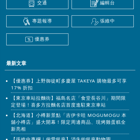
交通
編輯台
專題報導
張維中
優惠券
最新文章
【優惠券】上野御徒町多慶屋 TAKEYA 購物最多可享
17% 折扣
【東京車站拉麵街】福島名店「食堂長谷川」期間限
定登場！喜多方拉麵名店首度進駐東京車站
【北海道】小樽新景點「吉伊卡哇 MOGUMOGU 本
舖小樽店」盛大開幕！限定周邊商品、現烤雞蛋糕全
新亮相
【張維中專欄｜偏愛銀座】消失的銀座動物園