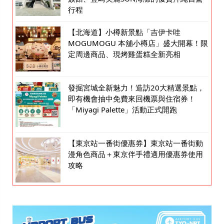
行程
【北海道】小樽新景點「吉伊卡哇
MOGUMOGU 本舖小樽店」盛大開幕！限
定周邊商品、現烤雞蛋糕全新亮相
發掘宮城全新魅力！造訪20大精選景點，
即有機會抽中免費來回機票與住宿券！
「Miyagi Palette」活動正式開跑
【東京站一番街優惠券】東京站一番街動
漫角色商品＋東京伴手禮適用優惠券使用
攻略