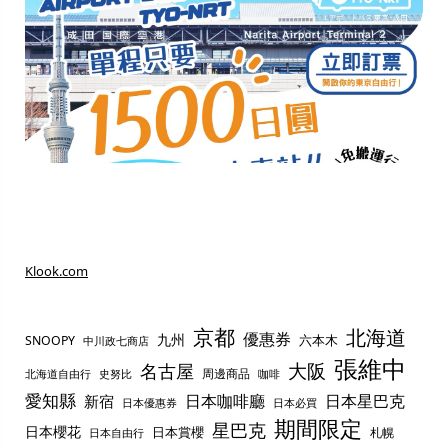
Klook.com
京都
北海道
優惠券
九州
六本木
SNOOPY
中川政七商店
張維中
名古屋
大阪
周邊商品
史努比
北海道自由行
咖啡
愛知縣
日本咖啡廳
日本星巴克
新宿
日本優惠券
日本必買
期間限定
星巴克
日本櫻花
日本賞櫻
札幌
日本自由行