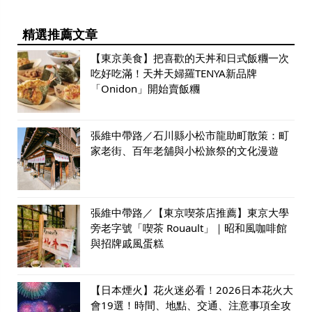
精選推薦文章
【東京美食】把喜歡的天丼和日式飯糰一次
吃好吃滿！天丼天婦羅TENYA新品牌
「Onidon」開始賣飯糰
張維中帶路／石川縣小松市龍助町散策：町
家老街、百年老舖與小松旅祭的文化漫遊
張維中帶路／【東京喫茶店推薦】東京大學
旁老字號「喫茶 Rouault」｜昭和風咖啡館
與招牌戚風蛋糕
【日本煙火】花火迷必看！2026日本花火大
會19選！時間、地點、交通、注意事項全攻