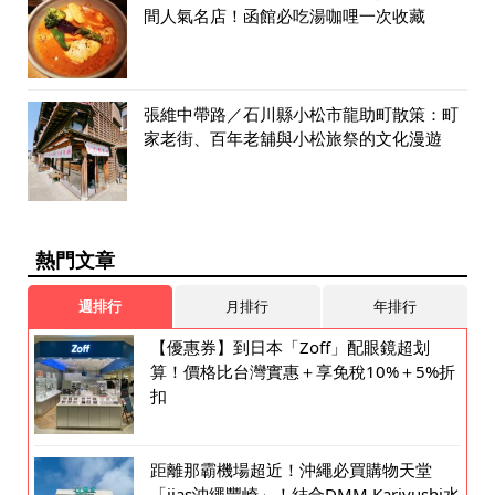
間人氣名店！函館必吃湯咖哩一次收藏
張維中帶路／石川縣小松市龍助町散策：町
家老街、百年老舖與小松旅祭的文化漫遊
熱門文章
週排行
月排行
年排行
【優惠券】到日本「Zoff」配眼鏡超划
算！價格比台灣實惠＋享免稅10%＋5%折
扣
距離那霸機場超近！沖繩必買購物天堂
「iias沖繩豐崎」！結合DMM Kariyushi水