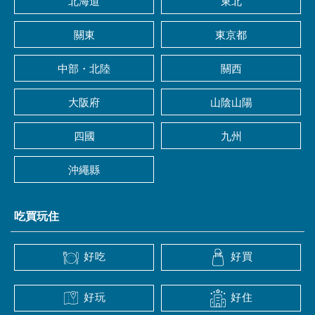
北海道
東北
關東
東京都
中部・北陸
關西
大阪府
山陰山陽
四國
九州
沖繩縣
吃買玩住
好吃
好買
好玩
好住