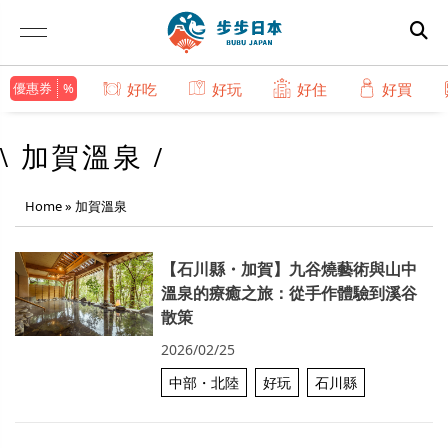
優惠券
好吃
好玩
好住
好買
\ 加賀溫泉 /
Home
»
加賀溫泉
【石川縣・加賀】九谷燒藝術與山中
溫泉的療癒之旅：從手作體驗到溪谷
散策
2026/02/25
中部・北陸
好玩
石川縣