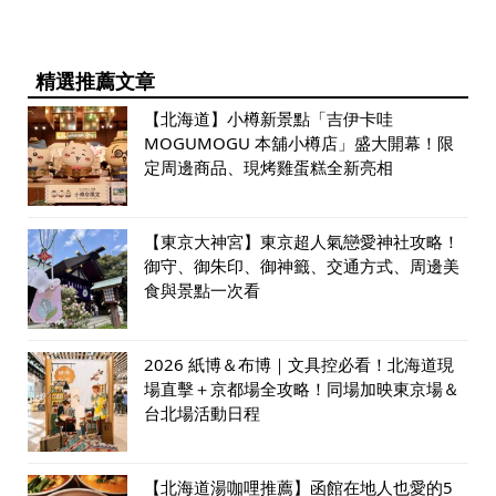
精選推薦文章
【北海道】小樽新景點「吉伊卡哇
MOGUMOGU 本舖小樽店」盛大開幕！限
定周邊商品、現烤雞蛋糕全新亮相
【東京大神宮】東京超人氣戀愛神社攻略！
御守、御朱印、御神籤、交通方式、周邊美
食與景點一次看
2026 紙博＆布博｜文具控必看！北海道現
場直擊＋京都場全攻略！同場加映東京場＆
台北場活動日程
【北海道湯咖哩推薦】函館在地人也愛的5