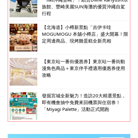
族館、豐崎美麗SUN海灘的優質沖繩自駕
行程
【北海道】小樽新景點「吉伊卡哇
MOGUMOGU 本舖小樽店」盛大開幕！限
定周邊商品、現烤雞蛋糕全新亮相
【東京站一番街優惠券】東京站一番街動
漫角色商品＋東京伴手禮適用優惠券使用
攻略
發掘宮城全新魅力！造訪20大精選景點，
即有機會抽中免費來回機票與住宿券！
「Miyagi Palette」活動正式開跑