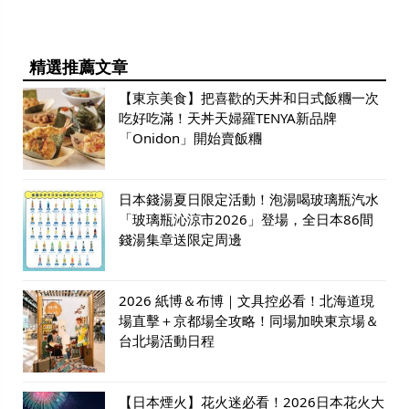
精選推薦文章
【東京美食】把喜歡的天丼和日式飯糰一次
吃好吃滿！天丼天婦羅TENYA新品牌
「Onidon」開始賣飯糰
日本錢湯夏日限定活動！泡湯喝玻璃瓶汽水
「玻璃瓶沁涼市2026」登場，全日本86間
錢湯集章送限定周邊
2026 紙博＆布博｜文具控必看！北海道現
場直擊＋京都場全攻略！同場加映東京場＆
台北場活動日程
【日本煙火】花火迷必看！2026日本花火大