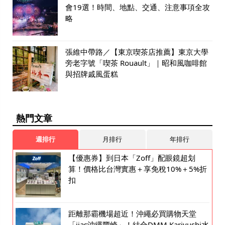
會19選！時間、地點、交通、注意事項全攻
略
張維中帶路／【東京喫茶店推薦】東京大學
旁老字號「喫茶 Rouault」｜昭和風咖啡館
與招牌戚風蛋糕
熱門文章
週排行
月排行
年排行
【優惠券】到日本「Zoff」配眼鏡超划
算！價格比台灣實惠＋享免稅10%＋5%折
扣
距離那霸機場超近！沖繩必買購物天堂
「iias沖繩豐崎」！結合DMM Kariyushi水