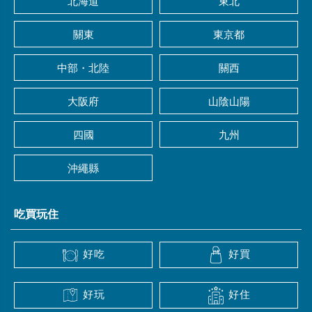
北海道
東北
關東
東京都
中部・北陸
關西
大阪府
山陰山陽
四國
九州
沖繩縣
吃買玩住
好吃
好買
好玩
好住