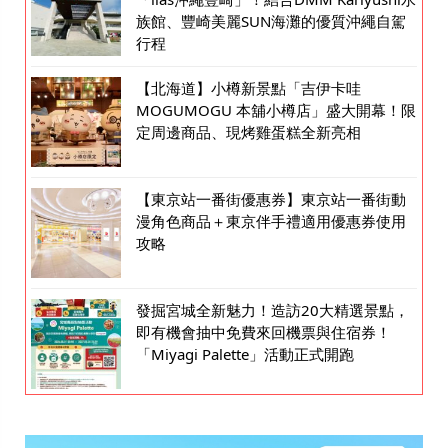
族館、豐崎美麗SUN海灘的優質沖繩自駕
行程
【北海道】小樽新景點「吉伊卡哇
MOGUMOGU 本舖小樽店」盛大開幕！限
定周邊商品、現烤雞蛋糕全新亮相
【東京站一番街優惠券】東京站一番街動
漫角色商品＋東京伴手禮適用優惠券使用
攻略
發掘宮城全新魅力！造訪20大精選景點，
即有機會抽中免費來回機票與住宿券！
「Miyagi Palette」活動正式開跑