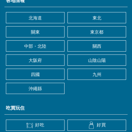
各地情報
北海道
東北
關東
東京都
中部・北陸
關西
大阪府
山陰山陽
四國
九州
沖繩縣
吃買玩住
好吃
好買