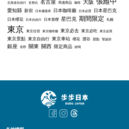
張維中
名古屋
大阪
周邊商品
史努比
北海道自由行
咖啡
愛知縣
日本咖啡廳
日本星巴克
新宿
日本優惠券
日本必買
期間限定
星巴克
日本櫻花
日本賞櫻
札幌
日本自由行
東京
東京必去
東京必吃
東京住宿
東京咖啡廳
東京必買
東京景點
東京車站
東京自由行
澀谷
櫻花
甜點
聖誕節
銀座
關東
關西
限定商品
長野
靜岡