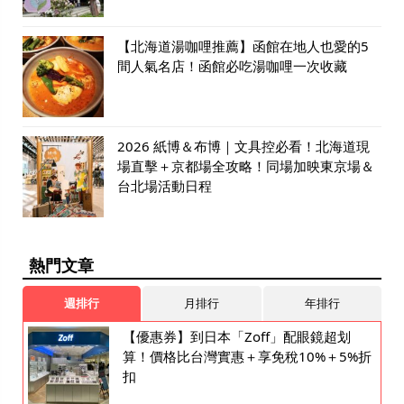
【北海道湯咖哩推薦】函館在地人也愛的5
間人氣名店！函館必吃湯咖哩一次收藏
2026 紙博＆布博｜文具控必看！北海道現
場直擊＋京都場全攻略！同場加映東京場＆
台北場活動日程
熱門文章
週排行
月排行
年排行
【優惠券】到日本「Zoff」配眼鏡超划
算！價格比台灣實惠＋享免稅10%＋5%折
扣