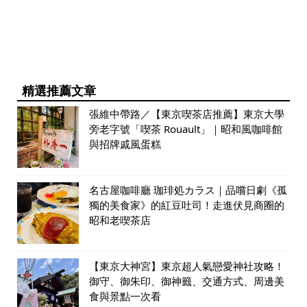
精選推薦文章
張維中帶路／【東京喫茶店推薦】東京大學
旁老字號「喫茶 Rouault」｜昭和風咖啡館
與招牌戚風蛋糕
名古屋咖啡廳 珈琲処カラス｜品嚐日劇《孤
獨的美食家》的紅豆吐司！走進伏見商圈的
昭和老喫茶店
【東京大神宮】東京超人氣戀愛神社攻略！
御守、御朱印、御神籤、交通方式、周邊美
食與景點一次看