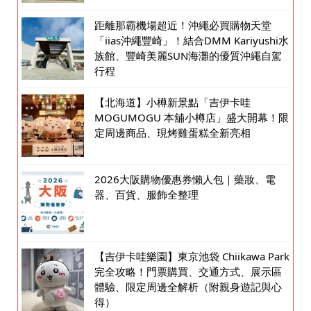
距離那霸機場超近！沖繩必買購物天堂
「iias沖繩豐崎」！結合DMM Kariyushi水
族館、豐崎美麗SUN海灘的優質沖繩自駕
行程
【北海道】小樽新景點「吉伊卡哇
MOGUMOGU 本舖小樽店」盛大開幕！限
定周邊商品、現烤雞蛋糕全新亮相
2026大阪購物優惠券懶人包｜藥妝、電
器、百貨、服飾全整理
【吉伊卡哇樂園】東京池袋 Chiikawa Park
完全攻略！門票購買、交通方式、展示區
體驗、限定周邊全解析（附親身遊記與心
得）