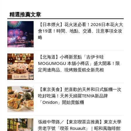
精選推薦文章
【日本煙火】花火迷必看！2026日本花火大
會19選！時間、地點、交通、注意事項全攻
略
【北海道】小樽新景點「吉伊卡哇
MOGUMOGU 本舖小樽店」盛大開幕！限
定周邊商品、現烤雞蛋糕全新亮相
【東京美食】把喜歡的天丼和日式飯糰一次
吃好吃滿！天丼天婦羅TENYA新品牌
「Onidon」開始賣飯糰
張維中帶路／【東京喫茶店推薦】東京大學
旁老字號「喫茶 Rouault」｜昭和風咖啡館