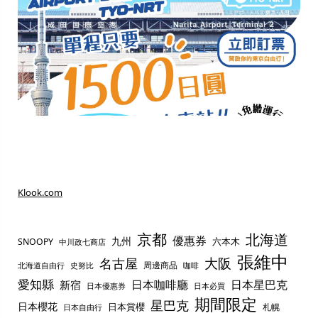
Klook.com
京都
北海道
優惠券
九州
六本木
SNOOPY
中川政七商店
張維中
名古屋
大阪
周邊商品
史努比
北海道自由行
咖啡
愛知縣
日本咖啡廳
日本星巴克
新宿
日本優惠券
日本必買
期間限定
星巴克
日本櫻花
日本賞櫻
札幌
日本自由行