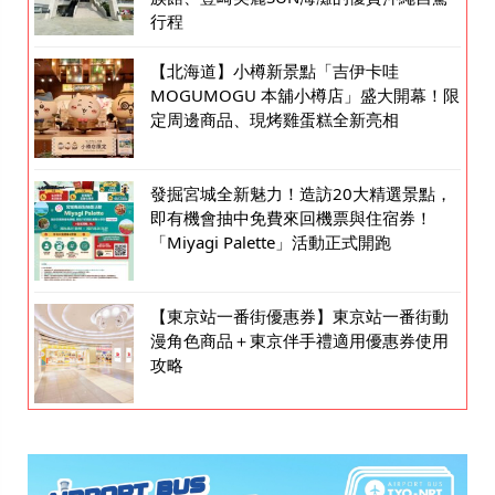
行程
【北海道】小樽新景點「吉伊卡哇
MOGUMOGU 本舖小樽店」盛大開幕！限
定周邊商品、現烤雞蛋糕全新亮相
發掘宮城全新魅力！造訪20大精選景點，
即有機會抽中免費來回機票與住宿券！
「Miyagi Palette」活動正式開跑
【東京站一番街優惠券】東京站一番街動
漫角色商品＋東京伴手禮適用優惠券使用
攻略