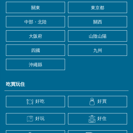
關東
東京都
中部・北陸
關西
大阪府
山陰山陽
四國
九州
沖繩縣
吃買玩住
好吃
好買
好玩
好住