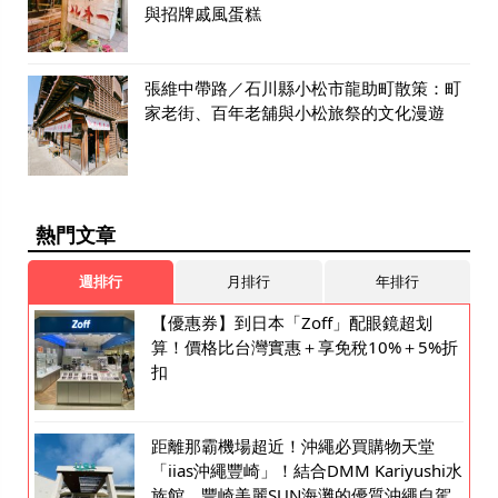
與招牌戚風蛋糕
張維中帶路／石川縣小松市龍助町散策：町
家老街、百年老舖與小松旅祭的文化漫遊
熱門文章
週排行
月排行
年排行
【優惠券】到日本「Zoff」配眼鏡超划
算！價格比台灣實惠＋享免稅10%＋5%折
扣
距離那霸機場超近！沖繩必買購物天堂
「iias沖繩豐崎」！結合DMM Kariyushi水
族館、豐崎美麗SUN海灘的優質沖繩自駕