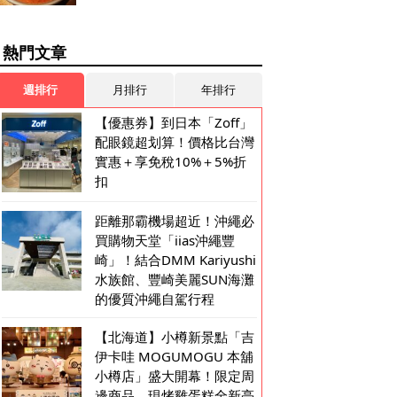
熱門文章
週排行
月排行
年排行
【優惠券】到日本「Zoff」
配眼鏡超划算！價格比台灣
實惠＋享免稅10%＋5%折
扣
距離那霸機場超近！沖繩必
買購物天堂「iias沖繩豐
崎」！結合DMM Kariyushi
水族館、豐崎美麗SUN海灘
的優質沖繩自駕行程
【北海道】小樽新景點「吉
伊卡哇 MOGUMOGU 本舖
小樽店」盛大開幕！限定周
邊商品、現烤雞蛋糕全新亮