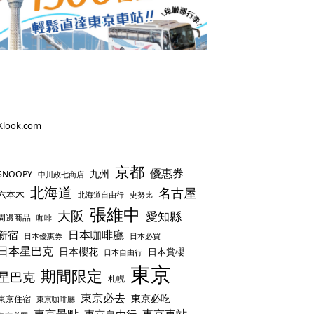
Klook.com
京都
優惠券
九州
SNOOPY
中川政七商店
北海道
名古屋
六本木
史努比
北海道自由行
張維中
大阪
愛知縣
周邊商品
咖啡
日本咖啡廳
新宿
日本優惠券
日本必買
日本星巴克
日本櫻花
日本賞櫻
日本自由行
東京
期間限定
星巴克
札幌
東京必去
東京必吃
東京住宿
東京咖啡廳