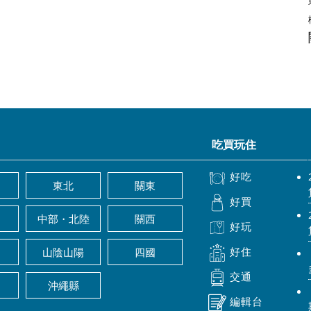
吃買玩住
好吃
東北
關東
好買
中部・北陸
關西
好玩
好住
山陰山陽
四國
交通
沖繩縣
編輯台