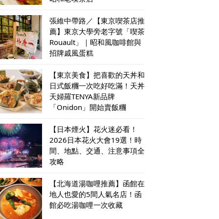
張維中帶路／【東京喫茶店推
薦】東京大學旁老字號「喫茶
Rouault」｜昭和風咖啡館與
招牌戚風蛋糕
【東京美食】把喜歡的天丼和
日式飯糰一次吃好吃滿！天丼
天婦羅TENYA新品牌
「Onidon」開始賣飯糰
【日本煙火】花火迷必看！
2026日本花火大會19選！時
間、地點、交通、注意事項全
攻略
【北海道湯咖哩推薦】函館在
地人也愛的5間人氣名店！函
館必吃湯咖哩一次收藏