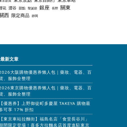
東京景點
東京車站
東京自由行
東京必買
銀座
關東
澀谷
櫻花
甜點
聖誕節
長野
關西
限定商品
靜岡
最新文章
2026大阪購物優惠券懶人包｜藥妝、電器、百
貨、服飾全整理
2026東京購物優惠券懶人包｜藥妝、電器、百
貨、服飾全整理
【優惠券】上野御徒町多慶屋 TAKEYA 購物最
多可享 17% 折扣
【東京車站拉麵街】福島名店「食堂長谷川」
期間限定登場！喜多方拉麵名店首度進駐東京