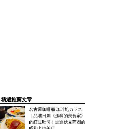
精選推薦文章
名古屋咖啡廳 珈琲処カラス
｜品嚐日劇《孤獨的美食家》
的紅豆吐司！走進伏見商圈的
昭和老喫茶店