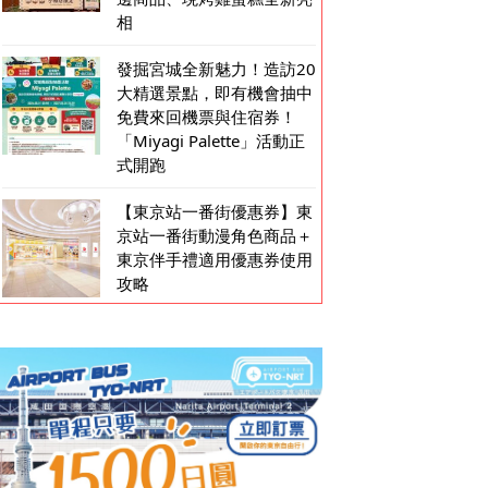
相
發掘宮城全新魅力！造訪20
大精選景點，即有機會抽中
免費來回機票與住宿券！
「Miyagi Palette」活動正
式開跑
【東京站一番街優惠券】東
京站一番街動漫角色商品＋
東京伴手禮適用優惠券使用
攻略