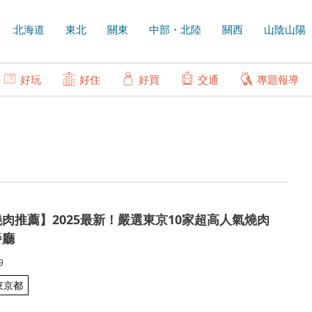
北海道
東北
關東
中部・北陸
關西
山陰山陽
好玩
好住
好買
交通
專題報導
肉推薦】2025最新！嚴選東京10家超高人氣燒肉
餐廳
9
東京都