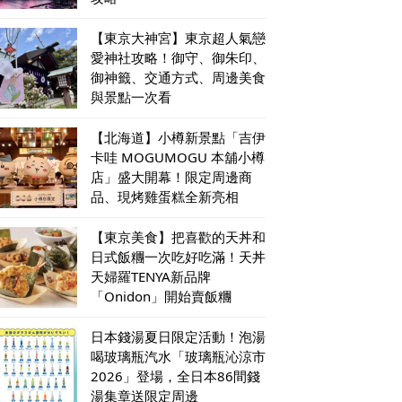
【東京大神宮】東京超人氣戀
愛神社攻略！御守、御朱印、
御神籤、交通方式、周邊美食
與景點一次看
【北海道】小樽新景點「吉伊
卡哇 MOGUMOGU 本舖小樽
店」盛大開幕！限定周邊商
品、現烤雞蛋糕全新亮相
【東京美食】把喜歡的天丼和
日式飯糰一次吃好吃滿！天丼
天婦羅TENYA新品牌
「Onidon」開始賣飯糰
日本錢湯夏日限定活動！泡湯
喝玻璃瓶汽水「玻璃瓶沁涼市
2026」登場，全日本86間錢
湯集章送限定周邊