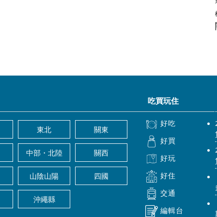
吃買玩住
好吃
東北
關東
好買
中部・北陸
關西
好玩
好住
山陰山陽
四國
交通
沖繩縣
編輯台