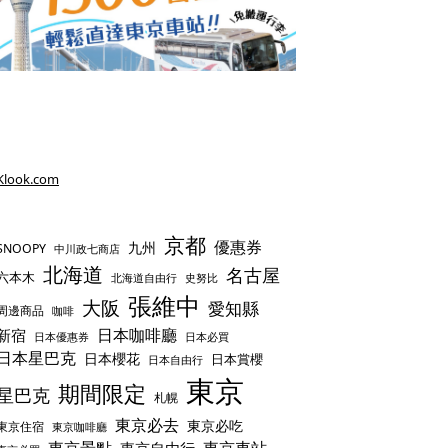
Klook.com
京都
優惠券
九州
SNOOPY
中川政七商店
北海道
名古屋
六本木
史努比
北海道自由行
張維中
大阪
愛知縣
周邊商品
咖啡
日本咖啡廳
新宿
日本優惠券
日本必買
日本星巴克
日本櫻花
日本賞櫻
日本自由行
東京
期間限定
星巴克
札幌
東京必去
東京必吃
東京住宿
東京咖啡廳