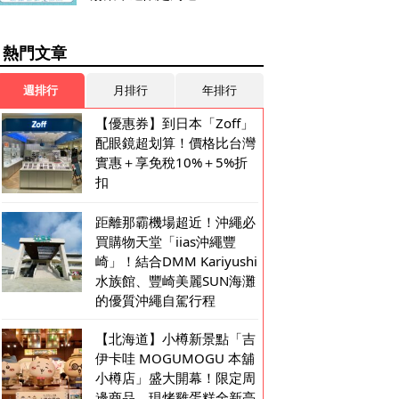
熱門文章
週排行
月排行
年排行
【優惠券】到日本「Zoff」
配眼鏡超划算！價格比台灣
實惠＋享免稅10%＋5%折
扣
距離那霸機場超近！沖繩必
買購物天堂「iias沖繩豐
崎」！結合DMM Kariyushi
水族館、豐崎美麗SUN海灘
的優質沖繩自駕行程
【北海道】小樽新景點「吉
伊卡哇 MOGUMOGU 本舖
小樽店」盛大開幕！限定周
邊商品、現烤雞蛋糕全新亮