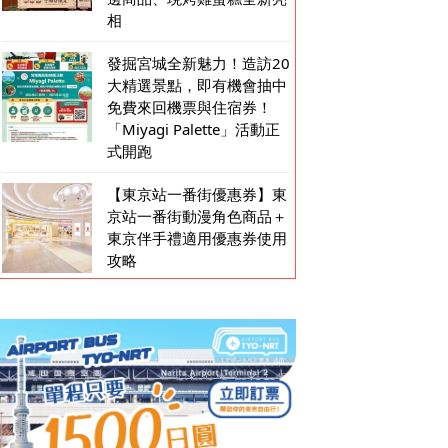
相
發掘宮城全新魅力！造訪20
大精選景點，即有機會抽中
免費來回機票與住宿券！
「Miyagi Palette」活動正
式開跑
【東京站一番街優惠券】東
京站一番街動漫角色商品＋
東京伴手禮適用優惠券使用
攻略