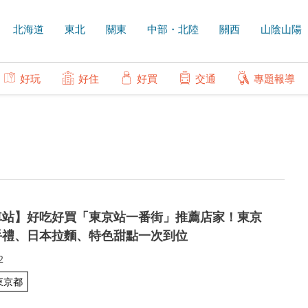
北海道
東北
關東
中部・北陸
關西
山陰山陽
好玩
好住
好買
交通
專題報導
車站】好吃好買「東京站一番街」推薦店家！東京
手禮、日本拉麵、特色甜點一次到位
2
東京都