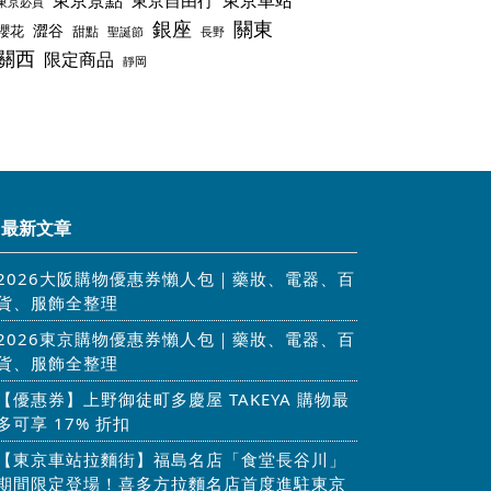
東京景點
東京車站
東京自由行
東京必買
銀座
關東
澀谷
櫻花
甜點
聖誕節
長野
關西
限定商品
靜岡
最新文章
2026大阪購物優惠券懶人包｜藥妝、電器、百
貨、服飾全整理
2026東京購物優惠券懶人包｜藥妝、電器、百
貨、服飾全整理
【優惠券】上野御徒町多慶屋 TAKEYA 購物最
多可享 17% 折扣
【東京車站拉麵街】福島名店「食堂長谷川」
期間限定登場！喜多方拉麵名店首度進駐東京