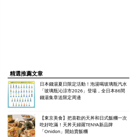
精選推薦文章
日本錢湯夏日限定活動！泡湯喝玻璃瓶汽水
「玻璃瓶沁涼市2026」登場，全日本86間
錢湯集章送限定周邊
【東京美食】把喜歡的天丼和日式飯糰一次
吃好吃滿！天丼天婦羅TENYA新品牌
「Onidon」開始賣飯糰