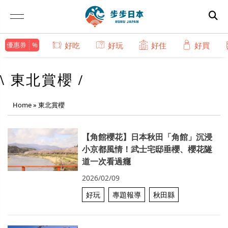
優惠券
好吃
好玩
好住
好買
\ 東北賞櫻 /
Home
»
東北賞櫻
【角館櫻花】日本秋田「角館」沉浸
小京都風情！武士宅邸垂櫻、櫻花隧
道一次看過癮
2026/02/09
好玩
專題報導
秋田縣