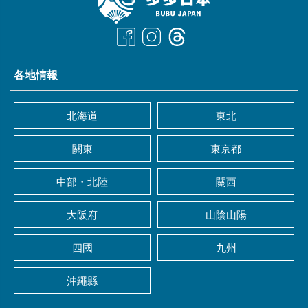
各地情報
北海道
東北
關東
東京都
中部・北陸
關西
大阪府
山陰山陽
四國
九州
沖繩縣