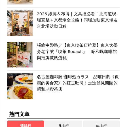
2026 紙博＆布博｜文具控必看！北海道現
場直擊＋京都場全攻略！同場加映東京場＆
台北場活動日程
張維中帶路／【東京喫茶店推薦】東京大學
旁老字號「喫茶 Rouault」｜昭和風咖啡館
與招牌戚風蛋糕
名古屋咖啡廳 珈琲処カラス｜品嚐日劇《孤
獨的美食家》的紅豆吐司！走進伏見商圈的
昭和老喫茶店
熱門文章
週排行
月排行
年排行