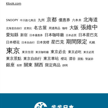
Klook.com
京都
北海道
優惠券
九州
六本木
SNOOPY
中川政七商店
張維中
名古屋
大阪
周邊商品
史努比
北海道自由行
咖啡
愛知縣
日本咖啡廳
日本星巴克
新宿
日本優惠券
日本必買
期間限定
星巴克
日本櫻花
日本賞櫻
札幌
日本自由行
東京
東京必去
東京必吃
東京住宿
東京咖啡廳
東京必買
東京景點
東京車站
東京自由行
澀谷
櫻花
甜點
聖誕節
銀座
關東
關西
限定商品
長野
靜岡