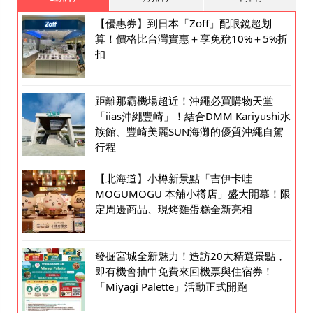
【優惠券】到日本「Zoff」配眼鏡超划
算！價格比台灣實惠＋享免稅10%＋5%折
扣
距離那霸機場超近！沖繩必買購物天堂
「iias沖繩豐崎」！結合DMM Kariyushi水
族館、豐崎美麗SUN海灘的優質沖繩自駕
行程
【北海道】小樽新景點「吉伊卡哇
MOGUMOGU 本舖小樽店」盛大開幕！限
定周邊商品、現烤雞蛋糕全新亮相
發掘宮城全新魅力！造訪20大精選景點，
即有機會抽中免費來回機票與住宿券！
「Miyagi Palette」活動正式開跑