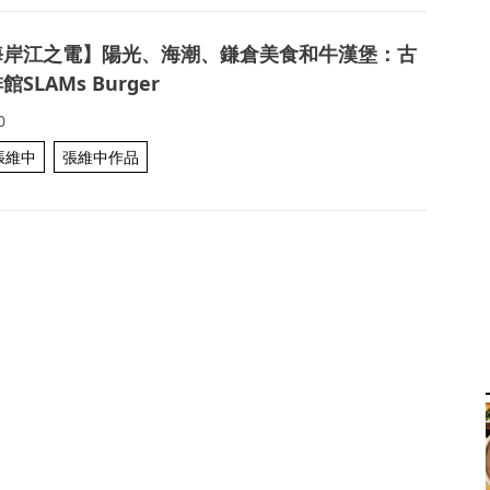
海岸江之電】陽光、海潮、鎌倉美食和牛漢堡：古
SLAMs Burger
0
張維中
張維中作品