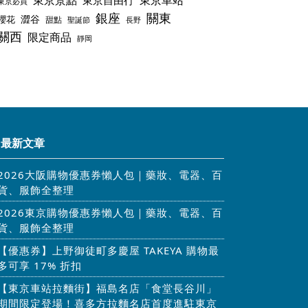
東京景點
東京車站
東京自由行
東京必買
銀座
關東
澀谷
櫻花
甜點
聖誕節
長野
關西
限定商品
靜岡
最新文章
2026大阪購物優惠券懶人包｜藥妝、電器、百
貨、服飾全整理
2026東京購物優惠券懶人包｜藥妝、電器、百
貨、服飾全整理
【優惠券】上野御徒町多慶屋 TAKEYA 購物最
多可享 17% 折扣
【東京車站拉麵街】福島名店「食堂長谷川」
期間限定登場！喜多方拉麵名店首度進駐東京