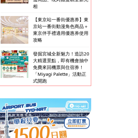
相
【東京站一番街優惠券】東
京站一番街動漫角色商品＋
東京伴手禮適用優惠券使用
攻略
發掘宮城全新魅力！造訪20
大精選景點，即有機會抽中
免費來回機票與住宿券！
「Miyagi Palette」活動正
式開跑