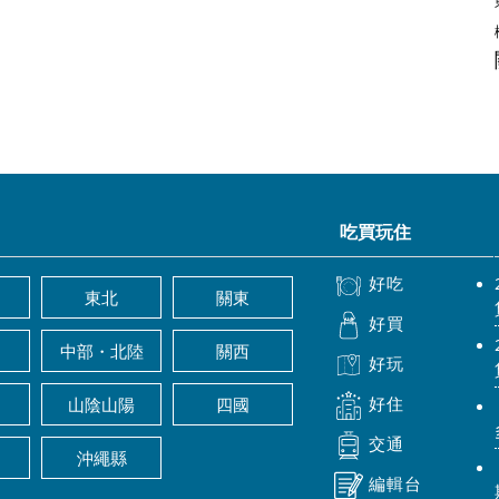
吃買玩住
好吃
東北
關東
好買
中部・北陸
關西
好玩
好住
山陰山陽
四國
交通
沖繩縣
編輯台