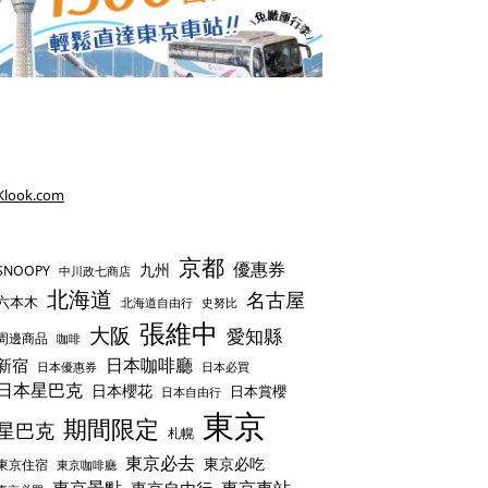
Klook.com
京都
優惠券
九州
SNOOPY
中川政七商店
北海道
名古屋
六本木
史努比
北海道自由行
張維中
大阪
愛知縣
周邊商品
咖啡
日本咖啡廳
新宿
日本優惠券
日本必買
日本星巴克
日本櫻花
日本賞櫻
日本自由行
東京
期間限定
星巴克
札幌
東京必去
東京必吃
東京住宿
東京咖啡廳