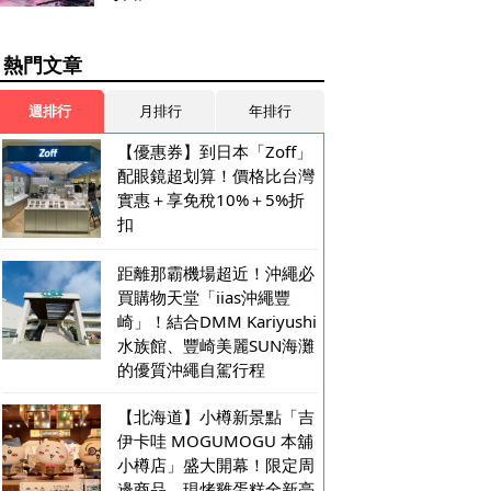
熱門文章
週排行
月排行
年排行
【優惠券】到日本「Zoff」
配眼鏡超划算！價格比台灣
實惠＋享免稅10%＋5%折
扣
距離那霸機場超近！沖繩必
買購物天堂「iias沖繩豐
崎」！結合DMM Kariyushi
水族館、豐崎美麗SUN海灘
的優質沖繩自駕行程
【北海道】小樽新景點「吉
伊卡哇 MOGUMOGU 本舖
小樽店」盛大開幕！限定周
邊商品、現烤雞蛋糕全新亮