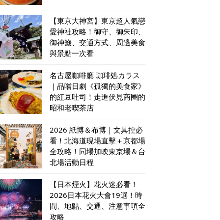
【東京大神宮】東京超人氣戀
愛神社攻略！御守、御朱印、
御神籤、交通方式、周邊美食
與景點一次看
名古屋咖啡廳 珈琲処カラス
｜品嚐日劇《孤獨的美食家》
的紅豆吐司！走進伏見商圈的
昭和老喫茶店
2026 紙博＆布博｜文具控必
看！北海道現場直擊＋京都場
全攻略！同場加映東京場＆台
北場活動日程
【日本煙火】花火迷必看！
2026日本花火大會19選！時
間、地點、交通、注意事項全
攻略