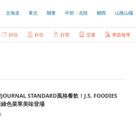
北海道
東北
關東
中部・北陸
關西
山陰山陽
好玩
好住
好買
交通
專題報導
OURNAL STANDARD風格餐飲！J.S. FOODIES
新綠色菜單美味登場
6