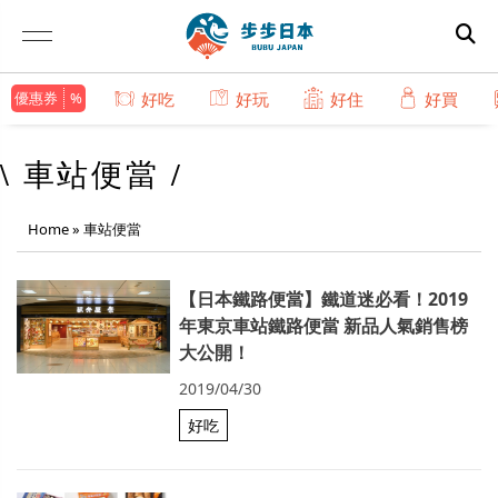
優惠券
好吃
好玩
好住
好買
\ 車站便當 /
Home
»
車站便當
【日本鐵路便當】鐵道迷必看！2019
年東京車站鐵路便當 新品人氣銷售榜
大公開！
2019/04/30
好吃