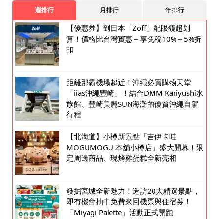
週排行
月排行
年排行
【優惠券】到日本「Zoff」配眼鏡超划
算！價格比台灣實惠＋享免稅10%＋5%折
扣
距離那霸機場超近！沖繩必買購物天堂
「iias沖繩豐崎」！結合DMM Kariyushi水
族館、豐崎美麗SUN海灘的優質沖繩自駕
行程
【北海道】小樽新景點「吉伊卡哇
MOGUMOGU 本舖小樽店」盛大開幕！限
定周邊商品、現烤雞蛋糕全新亮相
發掘宮城全新魅力！造訪20大精選景點，
即有機會抽中免費來回機票與住宿券！
「Miyagi Palette」活動正式開跑