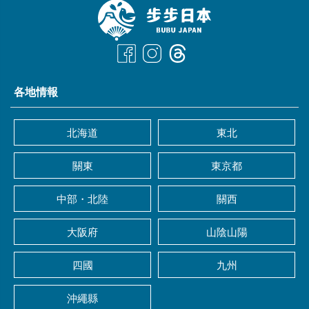
各地情報
北海道
東北
關東
東京都
中部・北陸
關西
大阪府
山陰山陽
四國
九州
沖繩縣