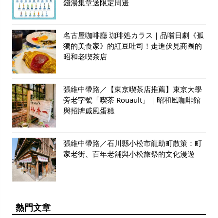
錢湯集章送限定周邊
名古屋咖啡廳 珈琲処カラス｜品嚐日劇《孤
獨的美食家》的紅豆吐司！走進伏見商圈的
昭和老喫茶店
張維中帶路／【東京喫茶店推薦】東京大學
旁老字號「喫茶 Rouault」｜昭和風咖啡館
與招牌戚風蛋糕
張維中帶路／石川縣小松市龍助町散策：町
家老街、百年老舖與小松旅祭的文化漫遊
熱門文章