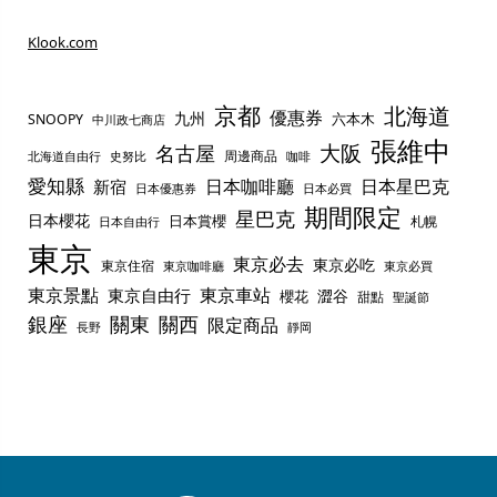
Klook.com
京都
北海道
優惠券
九州
六本木
SNOOPY
中川政七商店
張維中
名古屋
大阪
周邊商品
史努比
北海道自由行
咖啡
愛知縣
日本咖啡廳
日本星巴克
新宿
日本優惠券
日本必買
期間限定
星巴克
日本櫻花
日本賞櫻
札幌
日本自由行
東京
東京必去
東京必吃
東京住宿
東京咖啡廳
東京必買
東京景點
東京車站
東京自由行
澀谷
櫻花
甜點
聖誕節
銀座
關東
關西
限定商品
長野
靜岡