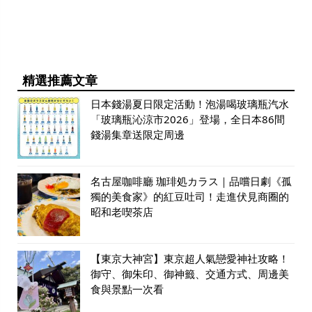
精選推薦文章
日本錢湯夏日限定活動！泡湯喝玻璃瓶汽水
「玻璃瓶沁涼市2026」登場，全日本86間
錢湯集章送限定周邊
名古屋咖啡廳 珈琲処カラス｜品嚐日劇《孤
獨的美食家》的紅豆吐司！走進伏見商圈的
昭和老喫茶店
【東京大神宮】東京超人氣戀愛神社攻略！
御守、御朱印、御神籤、交通方式、周邊美
食與景點一次看