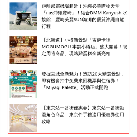
距離那霸機場超近！沖繩必買購物天堂
「iias沖繩豐崎」！結合DMM Kariyushi水
族館、豐崎美麗SUN海灘的優質沖繩自駕
行程
【北海道】小樽新景點「吉伊卡哇
MOGUMOGU 本舖小樽店」盛大開幕！限
定周邊商品、現烤雞蛋糕全新亮相
發掘宮城全新魅力！造訪20大精選景點，
即有機會抽中免費來回機票與住宿券！
「Miyagi Palette」活動正式開跑
【東京站一番街優惠券】東京站一番街動
漫角色商品＋東京伴手禮適用優惠券使用
攻略