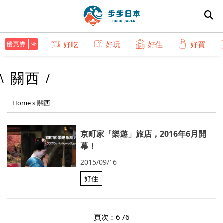
優惠券
好吃
好玩
好住
好買
\ 關西 /
Home
»
關西
京町家「樂遊」旅店，2016年6月開
幕！
2015/09/16
好住
頁次：6 /6