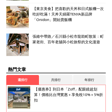
【東京美食】把喜歡的天丼和日式飯糰一次
吃好吃滿！天丼天婦羅TENYA新品牌
「Onidon」開始賣飯糰
張維中帶路／石川縣小松市龍助町散策：町
家老街、百年老舖與小松旅祭的文化漫遊
熱門文章
週排行
月排行
年排行
【優惠券】到日本「Zoff」配眼鏡超划
算！價格比台灣實惠＋享免稅10%＋5%折
扣