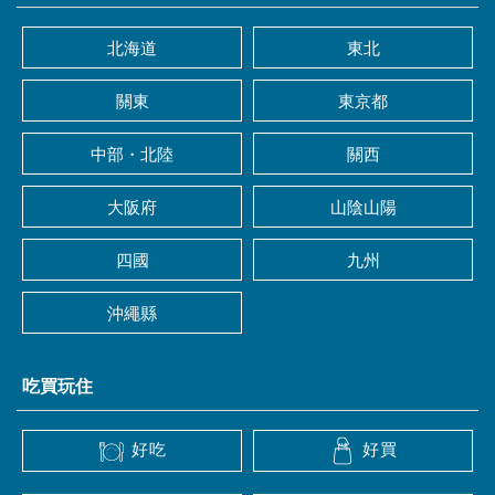
北海道
東北
關東
東京都
中部・北陸
關西
大阪府
山陰山陽
四國
九州
沖繩縣
吃買玩住
好吃
好買